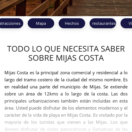
atracciones
Mapa
Hechos
restaurantes
V
TODO LO QUE NECESITA SABER
SOBRE MIJAS COSTA
Mijas Costa es la principal zona comercial y residencial a lo
largo del tramo costero de la ciudad del mismo nombre. Es
en realidad una parte del municipio de Mijas. Se extiende
sobre un área de 12kms a lo largo de la costa. Las dos
principales urbanizaciones también están incluidas en esta
área. Usted puede disfrutar de los elementos modernos y el
carácter de la vida de playa en Mijas Costa. Es visitado por la
mayoría de los turistas que vienen a las Mijas. Los que
deseen disfrutar de vistas panorámicas y llamativas de las