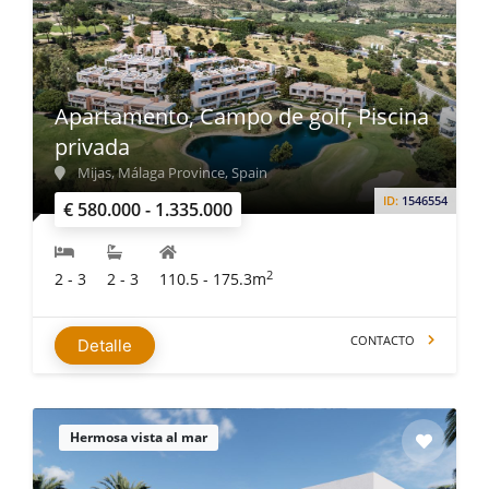
Apartamento, Campo de golf, Piscina
privada
Mijas, Málaga Province, Spain
ID:
1546554
€ 580.000 - 1.335.000
2
2 - 3
2 - 3
110.5 - 175.3m
CONTACTO
Detalle
Hermosa vista al mar