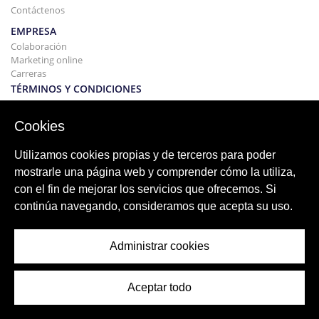
Contáctenos
EMPRESA
Colaboración
Marketing online
Carreras
TÉRMINOS Y CONDICIONES
Política de privacidad-Descargo de responsabilidad
Términos y Condiciones Alquileres
Cookies
EDIFICIO
Proyectos
Utilizamos cookies propias y de terceros para poder
COMPRAR Y VENDER
mostrarle una página web y comprender cómo la utiliza,
Comprando tu casa
con el fin de mejorar los servicios que ofrecemos. Si
Vender
continúa navegando, consideramos que acepta su uso.
Hipoteca
Servicio de búsqueda
BLOG
Administrar cookies
Blog
Regiones de todo el mundo
Búsquedas populares
Aceptar todo