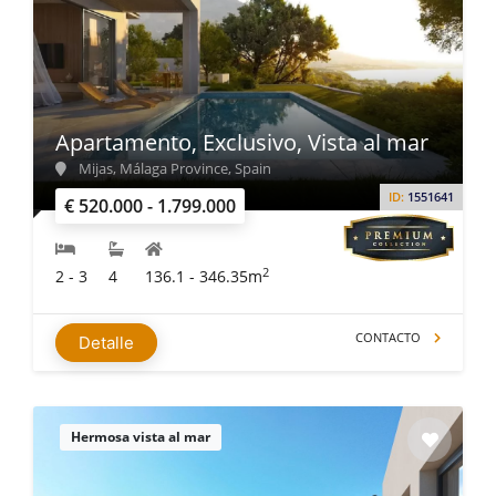
Apartamento, Exclusivo, Vista al mar
Mijas, Málaga Province, Spain
ID:
1551641
€ 520.000 - 1.799.000
2
2 - 3
4
136.1 - 346.35m
CONTACTO
Detalle
Hermosa vista al mar