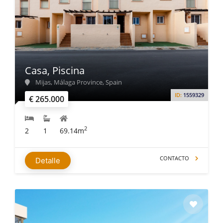
Casa, Piscina
Mijas, Málaga Province, Spain
ID:
1559329
€ 265.000
2
2
1
69.14m
CONTACTO
Detalle