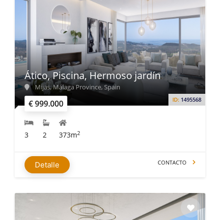
Ático, Piscina, Hermoso jardín
Mijas, Málaga Province, Spain
ID:
1495568
€ 999.000
2
3
2
373m
CONTACTO
Detalle