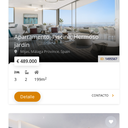
Apartamento, Piscina, Hermoso
jardín
Mijas, Málaga Province, Spain
ID:
1495567
€ 489.000
2
3
2
199m
CONTACTO
Detalle