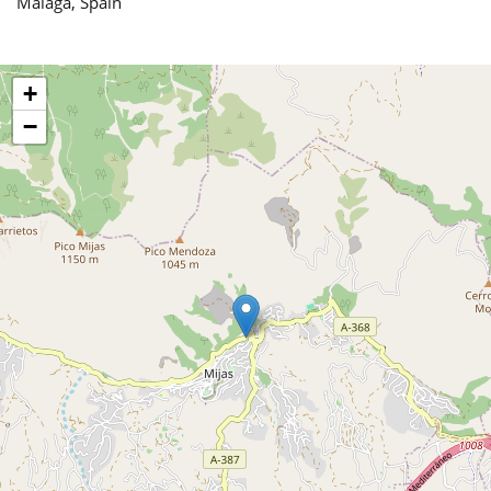
Málaga, Spain
+
−