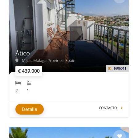
Ático
Mijas, Málaga Province, Spain
ID:
1606011
€ 439.000
2
1
CONTACTO
Detalle