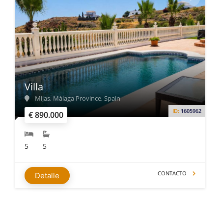
Villa
Mijas, Málaga Province, Spain
ID:
1605962
€ 890.000
5
5
CONTACTO
Detalle