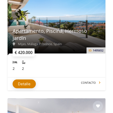
Apartamento, Piscina, Hermoso
jardín
Mijas, Málaga Province, Spain
ID:
1495652
€ 420.000
2
2
CONTACTO
Detalle