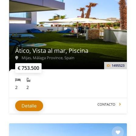
Ático, Vista al mar, Piscina
Mijas, Málaga Province, Spain
ID:
1495523
€ 753.500
2
2
CONTACTO
Detalle