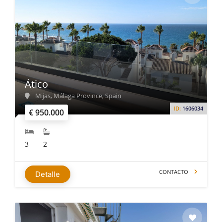
Ático
Mijas, Málaga Province, Spain
ID:
1606034
€ 950.000
3
2
CONTACTO
Detalle