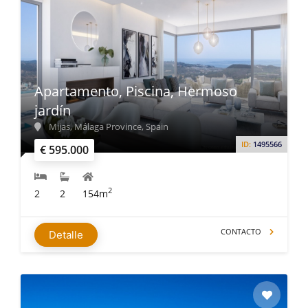
Apartamento, Piscina, Hermoso
jardín
Mijas, Málaga Province, Spain
ID:
1495566
€ 595.000
2
2
2
154m
CONTACTO
Detalle