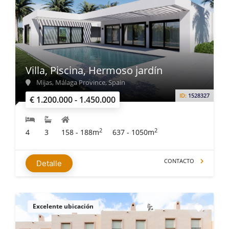
Villa, Piscina, Hermoso jardín
Mijas, Málaga Province, Spain
ID:
1528327
€ 1.200.000 - 1.450.000
2
2
4
3
158 - 188m
637 - 1050m
CONTACTO
Detalle
Excelente ubicación