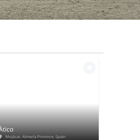
Ático
Mojácar, Almería Province, Spain