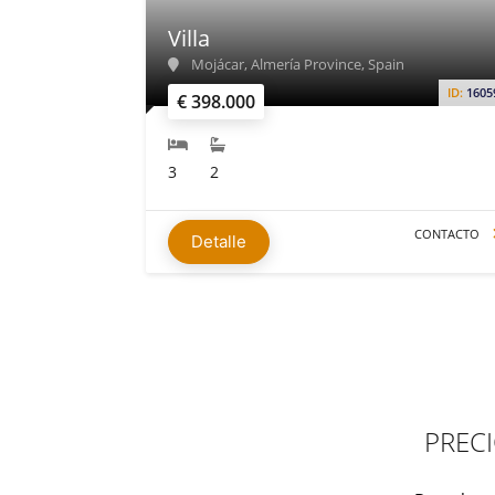
Villa
Mojácar, Almería Province, Spain
ID:
1605
€ 398.000
3
2
CONTACTO
Detalle
PRECI