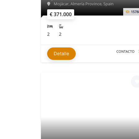
Mojácar, Almería Province, Spain
ID:
1578
€ 371.000
2
2
CONTACTO
Detalle