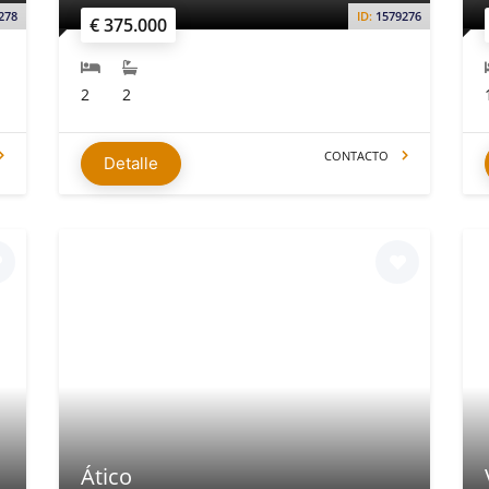
278
ID:
1579276
€ 375.000
2
2
CONTACTO
Detalle
Ático