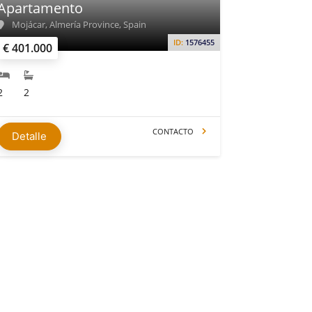
Apartamento
Mojácar, Almería Province, Spain
ID:
1576455
€ 401.000
2
2
CONTACTO
Detalle