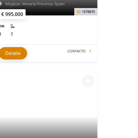
Mojácar, Almería Province, Spain
ID:
1578875
€ 995.000
4
3
CONTACTO
Detalle