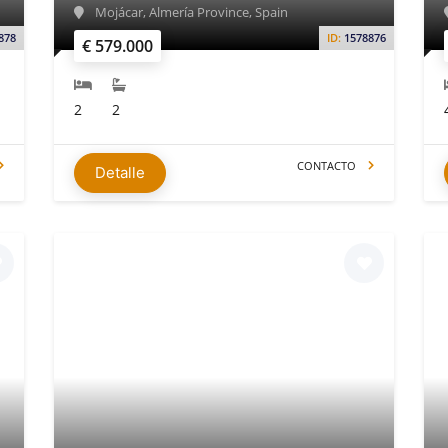
Mojácar, Almería Province, Spain
878
ID:
1578876
€ 579.000
2
2
CONTACTO
Detalle