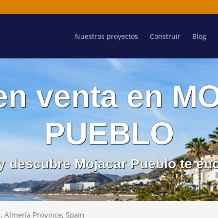
Nuestros proyectos
Construir
Blog
en venta en 
PUEBLO
 y descubre Mojacar Pueblo te en