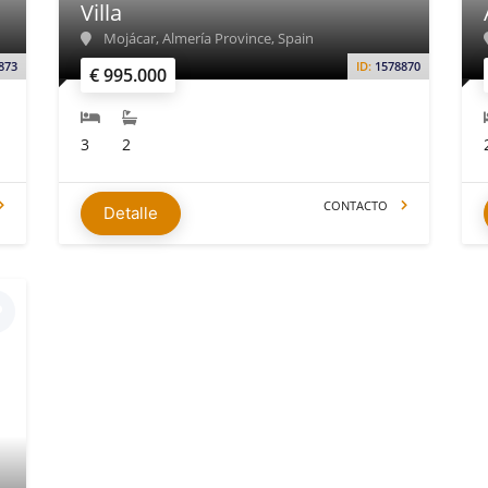
Villa
Mojácar, Almería Province, Spain
873
ID:
1578870
€ 995.000
3
2
CONTACTO
Detalle