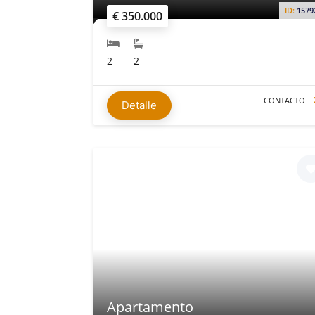
ID:
1579
€ 350.000
2
2
CONTACTO
Detalle
Apartamento