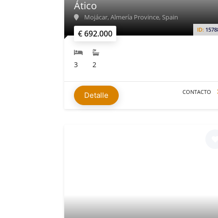
Ático
Mojácar, Almería Province, Spain
ID:
1578
€ 692.000
3
2
CONTACTO
Detalle