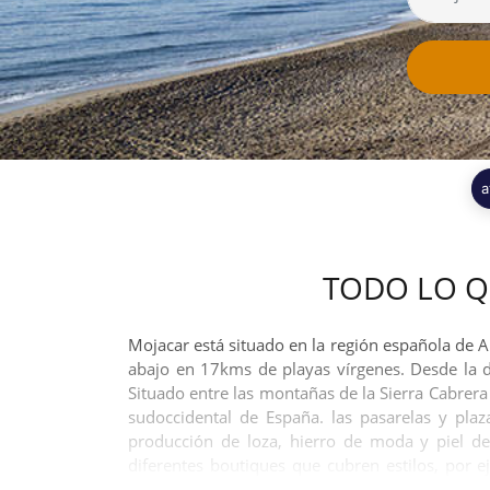
a
TODO LO Q
Mojacar está situado en la región española de A
abajo en 17kms de playas vírgenes. Desde la d
Situado entre las montañas de la Sierra Cabrera 
sudoccidental de España. las pasarelas y plaz
producción de loza, hierro de moda y piel de
diferentes boutiques que cubren estilos, por 
tiendas exclusivas, y algunas tiendas claramente