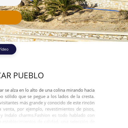
Vídeo
CAR PUEBLO
r se alza en lo alto de una colina mirando hacia
 sólido que se pegue a los lados de la cresta.
e visitantes más grande y conocido de este rincón
a venta, por ejemplo, revestimientos de pisos,
r y Indalo charms.Fashion es todo hablado con
 establecimientos de calidad, una selección de