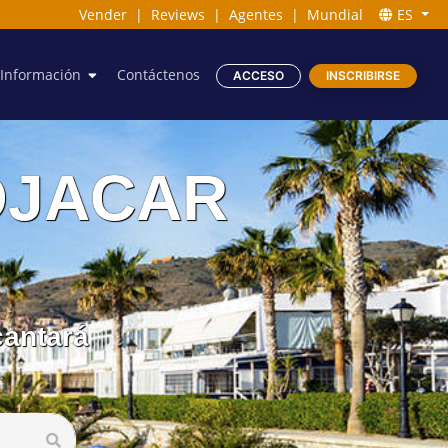
Vender
|
Reviews
|
Agentes
|
Mundial
ES
Información
Contáctenos
ACCESO
INSCRIBIRSE
MOJACAR
cantará