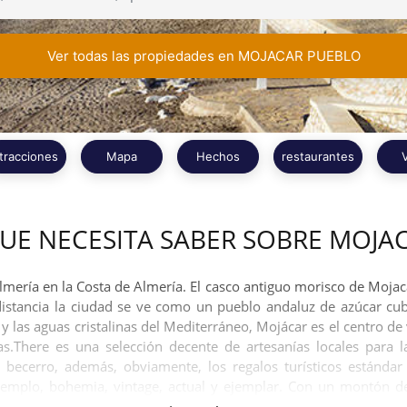
Ver todas las propiedades en MOJACAR PUEBLO
tracciones
Mapa
Hechos
restaurantes
UE NECESITA SABER SOBRE MOJA
lmería en la Costa de Almería. El casco antiguo morisco de Mojaca
istancia la ciudad se ve como un pueblo andaluz de azúcar cubo
y las aguas cristalinas del Mediterráneo, Mojácar es el centro d
as.There es una selección decente de artesanías locales para l
 becerro, además, obviamente, los regalos turísticos estánda
ejemplo, bohemia, vintage, actual y ejemplar. Con un montón de
 individuales, nadie debe alejarse con las manos vacías.