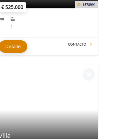
ID:
1578991
€ 525.000
1
1
CONTACTO
Detalle
Villa