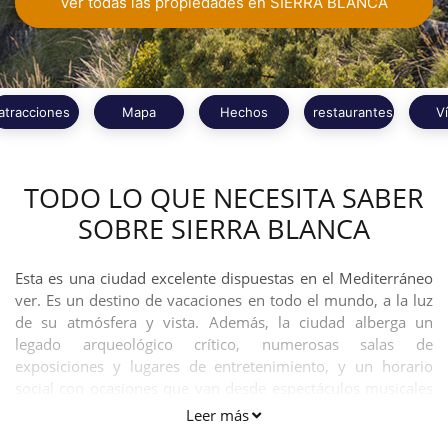
Ver todas las propiedades en SIERRA BLANCA
atracciones
Mapa
Hechos
restaurantes
V
TODO LO QUE NECESITA SABER
SOBRE SIERRA BLANCA
Esta es una ciudad excelente dispuestas en el Mediterráneo
ver. Es un destino de vacaciones en todo el mundo, a la luz
de su atmósfera y vista. Además, la ciudad alberga un
legado arqueológico crítico, numerosas salas de
exposiciones y lugares de entretenimiento, y un horario
social con ocasiones que van desde espectáculos musicales
a exposiciones de teatro musical.
Leer más