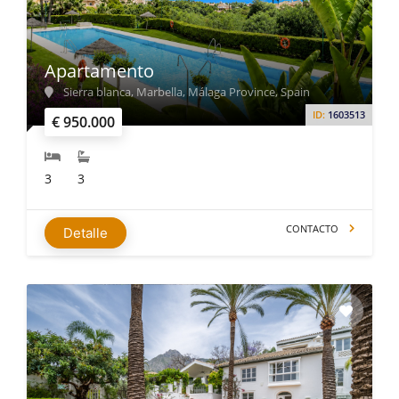
Apartamento
Sierra blanca, Marbella, Málaga Province, Spain
ID:
1603513
€ 950.000
3
3
CONTACTO
Detalle