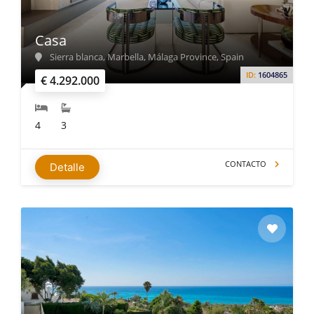
Casa
Sierra blanca, Marbella, Málaga Province, Spain
ID:
1604865
€ 4.292.000
4
3
CONTACTO
Detalle