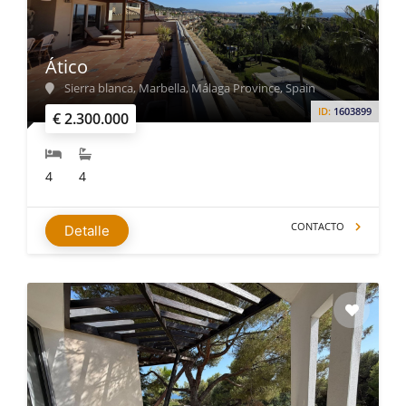
Ático
Sierra blanca, Marbella, Málaga Province, Spain
ID:
1603899
€ 2.300.000
4
4
CONTACTO
Detalle