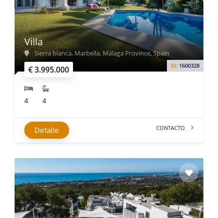
Villa
Sierra blanca, Marbella, Málaga Province, Spain
ID:
1600328
€ 3.995.000
4
4
CONTACTO
Detalle