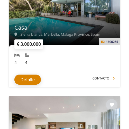
Casa
Sierra blanca, Marbella, Málaga Province, Spain
ID:
1600235
€ 3.000.000
4
4
CONTACTO
Detalle