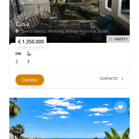
Casa
Sierra blanca, Marbella, Málaga Province, Spain
ID:
1603717
€ 1.350.000
2
3
CONTACTO
Detalle