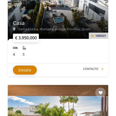
Casa
Sierra blanca, Marbella, Málaga Province, Spain
ID:
1600321
€ 3.950.000
4
5
CONTACTO
Detalle