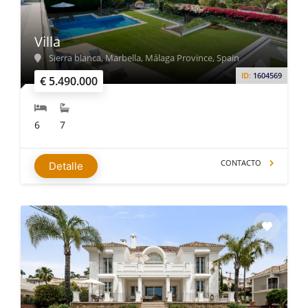
Villa
Sierra blanca, Marbella, Málaga Province, Spain
ID:
1604569
€ 5.490.000
6
7
CONTACTO
Detalle