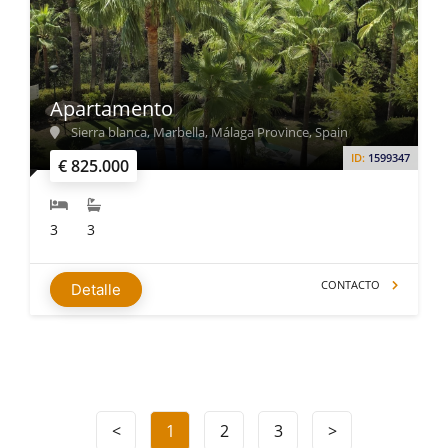
Apartamento
Sierra blanca, Marbella, Málaga Province, Spain
ID:
1599347
€ 825.000
3
3
CONTACTO
Detalle
<
1
2
3
>