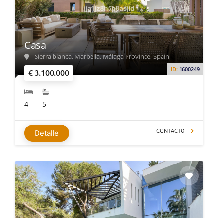
Casa
Sierra blanca, Marbella, Málaga Province, Spain
ID:
1600249
€ 3.100.000
4
5
CONTACTO
Detalle