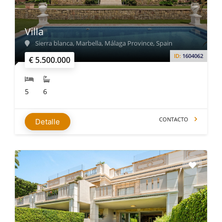
Villa
Sierra blanca, Marbella, Málaga Province, Spain
ID:
1604062
€ 5.500.000
5
6
CONTACTO
Detalle