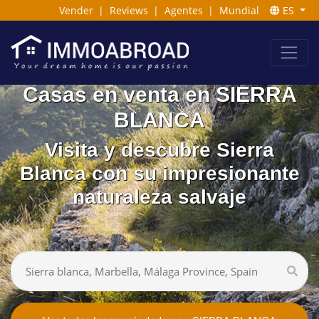
Vender
|
Reviews
|
Agentes
|
Mundial
ES
Casas en venta en SIERRA
BLANCA
Visita y descubre Sierra
Blanca con su impresionante
naturaleza salvaje