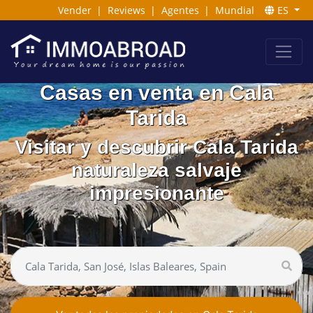
Vender
|
Reviews
|
Agentes
|
Mundial
ES
Casas en venta en Cala
Tarida
Visitar y descubrir Cala Tarida
naturaleza salvaje
impresionante