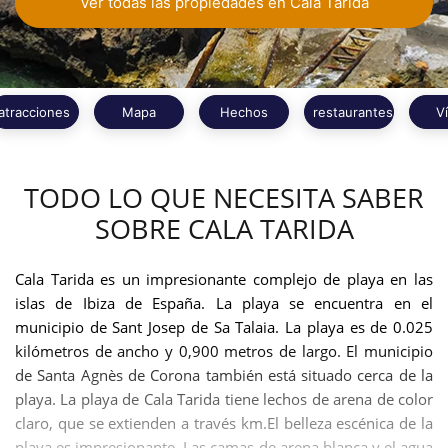
Ver todas las propiedades en Cala Tarida
atracciones
Mapa
Hechos
restaurantes
V
TODO LO QUE NECESITA SABER
SOBRE CALA TARIDA
Cala Tarida es un impresionante complejo de playa en las
islas de Ibiza de España. La playa se encuentra en el
municipio de Sant Josep de Sa Talaia. La playa es de 0.025
kilómetros de ancho y 0,900 metros de largo. El municipio
de Santa Agnès de Corona también está situado cerca de la
playa. La playa de Cala Tarida tiene lechos de arena de color
claro, que se extienden a través km.El belleza escénica de la
playa es impresionante. Las camas de arena blanca y el agua