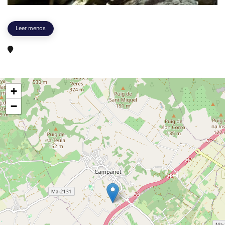
Leer menos
+
−