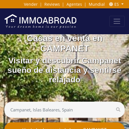
Vender
|
Reviews
|
Agentes
|
Mundial
ES
Casas en venta en
CAMPANET
Visitar y descubrir Campanet
sueño de distancia y sentirse
relajado