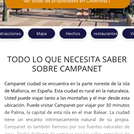
Ver todas las propiedades en CAMPANET
atracciones
Mapa
Hechos
restaurantes
V
TODO LO QUE NECESITA SABER
SOBRE CAMPANET
Campanet ciudad se encuentra en la parte noreste de la isla
de Mallorca, en España. Esta ciudad es rural en la naturaleza.
Usted puede viajar tanto a las montañas y el mar desde esta
ubicación. Puede visitar Campanet por viajar por 30 minutos
de Palma, la capital de esta isla en el mar Balear. La ciudad
tiene un encanto intrínsecamente natural de su propia.
Campanet es también famoso por sus fuentes naturales de
agua. Podrá disfrutar de caminar por las calles estrechas de