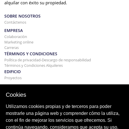
alquilar con éxito su propiedad.
SOBRE NOSOTROS
Contáctenos
EMPRESA
Colaboración
Marketing online
Carreras
TÉRMINOS Y CONDICIONES
Política de privacidad-Descargo de responsabilidad
Términos y Condiciones Alquileres
EDIFICIO
Proyectos
COMPRAR Y VENDER
Comprando tu casa
Cookies
Vender
Hipoteca
Utilizamos cookies propias y de terceros para poder
Servicio de búsqueda
mostrarle una página web y comprender cómo la utiliza,
BLOG
con el fin de mejorar los servicios que ofrecemos. Si
Blog
continúa navegando, consideramos que acepta su uso.
Regiones de todo el mundo