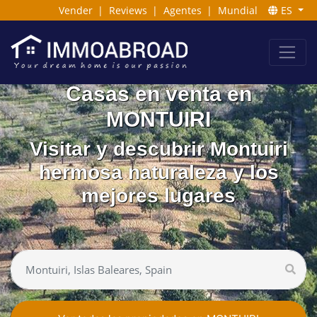
Vender
|
Reviews
|
Agentes
|
Mundial
ES
Casas en venta en
MONTUIRI
Visitar y descubrir Montuiri
hermosa naturaleza y los
mejores lugares