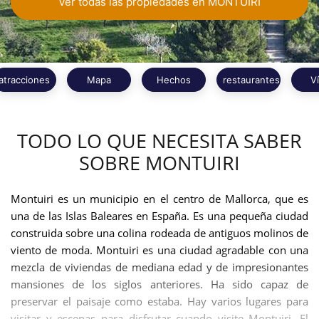
Ver todas las propiedades en MONTUIRI
atracciones
Mapa
Hechos
restaurantes
V
TODO LO QUE NECESITA SABER
SOBRE MONTUIRI
Montuiri es un municipio en el centro de Mallorca, que es
una de las Islas Baleares en España. Es una pequeña ciudad
construida sobre una colina rodeada de antiguos molinos de
viento de moda. Montuiri es una ciudad agradable con una
mezcla de viviendas de mediana edad y de impresionantes
mansiones de los siglos anteriores. Ha sido capaz de
preservar el paisaje como estaba. Hay varios lugares para
visitar y escenas para disfrutar cuando visite Montuiri. El