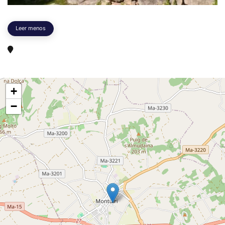
Leer menos
+
−