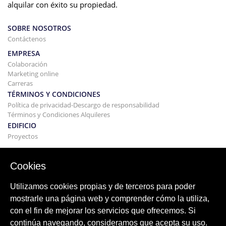
alquilar con éxito su propiedad.
SOBRE NOSOTROS
Contáctenos
EMPRESA
Colaboración
Marketing online
Carreras
TÉRMINOS Y CONDICIONES
Política de privacidad-Descargo de responsabilidad
Términos y Condiciones Alquileres
EDIFICIO
Proyectos
COMPRAR Y VENDER
Comprando tu casa
Cookies
Vender
Hipoteca
Utilizamos cookies propias y de terceros para poder
Servicio de búsqueda
mostrarle una página web y comprender cómo la utiliza,
BLOG
con el fin de mejorar los servicios que ofrecemos. Si
Blog
continúa navegando, consideramos que acepta su uso.
Regiones de todo el mundo