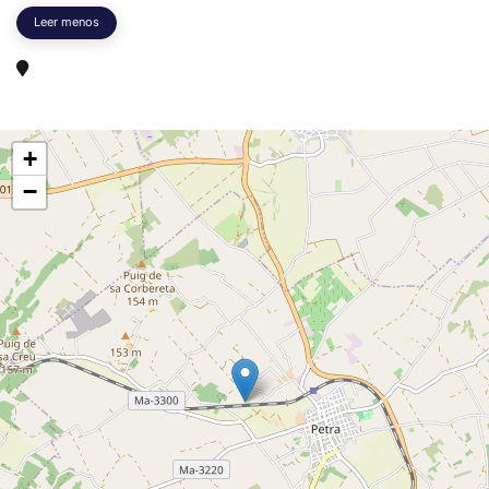
Leer menos
+
−