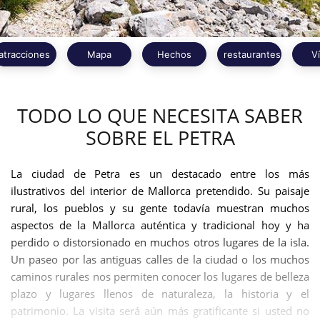
atracciones
Mapa
Hechos
restaurantes
V
TODO LO QUE NECESITA SABER
SOBRE EL PETRA
La ciudad de Petra es un destacado entre los más
ilustrativos del interior de Mallorca pretendido. Su paisaje
rural, los pueblos y su gente todavía muestran muchos
aspectos de la Mallorca auténtica y tradicional hoy y ha
perdido o distorsionado en muchos otros lugares de la isla.
Un paseo por las antiguas calles de la ciudad o los muchos
caminos rurales nos permiten conocer los lugares de belleza
plazo y lugares llenos de naturaleza, la historia y el
patrimonio. La visita será aún más gratificante si usted no