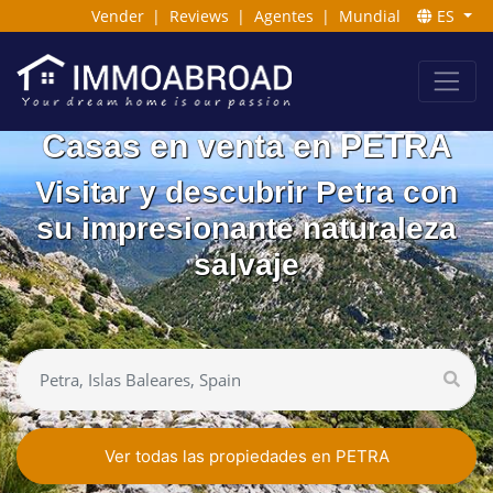
Vender
|
Reviews
|
Agentes
|
Mundial
ES
Casas en venta en PETRA
Visitar y descubrir Petra con
su impresionante naturaleza
salvaje
Ver todas las propiedades en PETRA