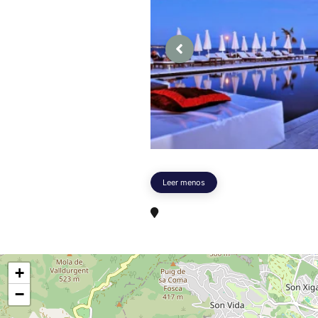
Leer menos
+
−