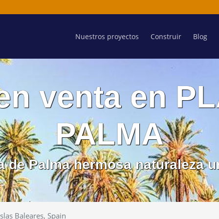
Nuestros proyectos
Construir
Blog
en venta en P
PALMA
aya de Palma hermosa naturaleza u