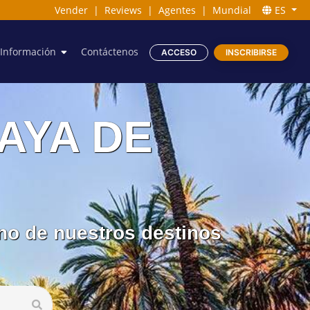
Vender
|
Reviews
|
Agentes
|
Mundial
ES
Información
Contáctenos
ACCESO
INSCRIBIRSE
LAYA DE
no de nuestros destinos