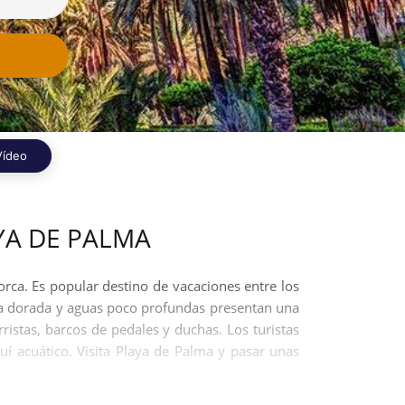
Vídeo
YA DE PALMA
rca. Es popular destino de vacaciones entre los
na dorada y aguas poco profundas presentan una
istas, barcos de pedales y duchas. Los turistas
uí acuático. Visita Playa de Palma y pasar unas