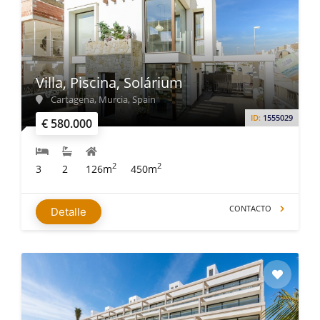
Villa, Piscina, Solárium
Cartagena, Murcia, Spain
ID:
1555029
€ 580.000
2
2
3
2
126m
450m
CONTACTO
Detalle