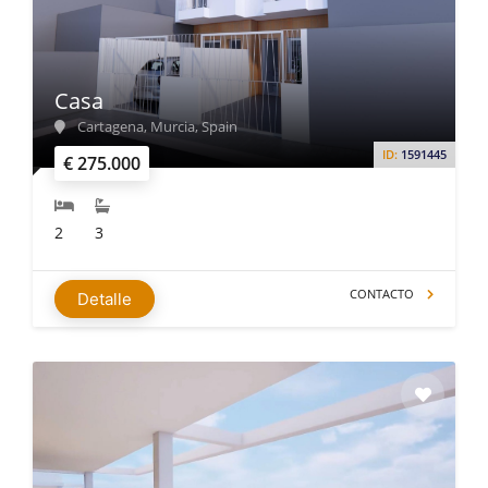
Casa
Cartagena, Murcia, Spain
ID:
1591445
€ 275.000
2
3
CONTACTO
Detalle