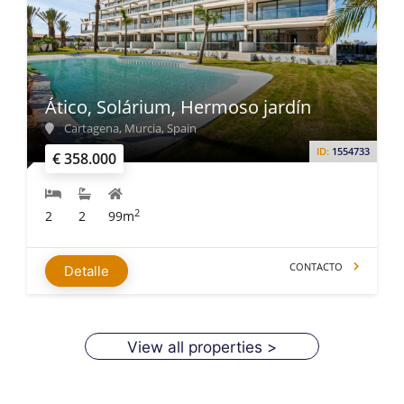
Ático, Solárium, Hermoso jardín
Cartagena, Murcia, Spain
ID:
1554733
€ 358.000
2
2
2
99m
CONTACTO
Detalle
View all properties >