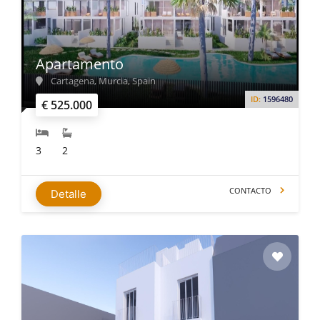
interesado en explorar ruinas antiguas, disfrutar de un día
en la playa o disfrutar de la gastronomía local, Cartagena
tiene algo que ofrecer para todos. Su combinación única de
pasado y presente lo convierte en un destino cautivador que
Apartamento
no debe perderse.
Cartagena, Murcia, Spain
ID:
1596480
€ 525.000
3
2
CONTACTO
Detalle