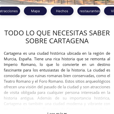
atracciones
Mapa
Hechos
restaurantes
V
TODO LO QUE NECESITAS SABER
SOBRE CARTAGENA
Cartagena es una ciudad histórica ubicada en la región de
Murcia, España. Tiene una rica historia que se remonta al
Imperio Romano, lo que lo convierte en un destino
fascinante para los entusiastas de la historia. La ciudad es
conocida por sus ruinas romanas bien conservadas, como el
Teatro Romano y el Foro Romano. Estos sitios arqueológicos
ofrecen una visión del pasado de la ciudad y son atracciones
de visita obligada para cualquier persona interesada en la
historia antigua. Además de su importancia histórica,
Cartagena es también una ciudad moderna y vibrante con
un puerto bullicioso. El puerto de Cartagena es uno de los
Leer más