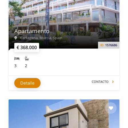
Apartamento
Cartagena, Murcia, Spain
ID:
1576686
€ 368.000
3
2
CONTACTO
Detalle