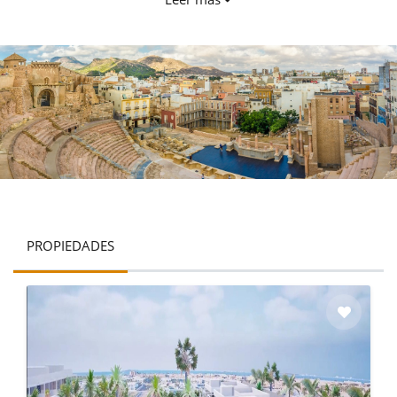
más importantes de España y sirve como un importante
centro para el comercio y el turismo. Los visitantes pueden
dar un paseo por el paseo marítimo y admirar los
impresionantes barcos y yates que atracan en el puerto. La
zona del puerto también ofrece una variedad de opciones
gastronómicas y de entretenimiento, lo que la convierte en
un lugar popular para locales y turistas. Cartagena también
es conocida por sus hermosas playas y aguas cristalinas. La
ciudad está situada en la Costa Cálida, que se traduce como
Costa Cálida en inglés. La costa está salpicada de
impresionantes playas, que van desde calas solitarias hasta
largas extensiones de arena dorada. Playa de Cala Cortina y
Playa de Calblanque son dos playas populares en Cartagena
PROPIEDADES
que ofrecen una combinación perfecta de belleza natural y
comodidades modernas. Ya sea que esté buscando relajarse
en la playa o practicar deportes acuáticos, Cartagena tiene
algo que ofrecer para todos. Cuando se trata de cocina,
Cartagena es un paraíso para los amantes de la comida. La
ciudad es conocida por su marisco fresco, que es un
alimento básico en muchos de sus platos tradicionales.
Algunos platos que debes probar incluyen el Caldero, un