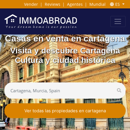
Vender
|
Reviews
|
Agentes
|
Mundial
ES
Casas en venta en cartagena
Visita y descubre Cartagena
Cultura y ciudad histórica
Ver todas las propiedades en cartagena