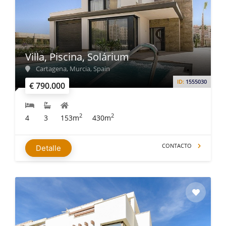
Villa, Piscina, Solárium
Cartagena, Murcia, Spain
ID:
1555030
€ 790.000
2
2
4
3
153m
430m
CONTACTO
Detalle