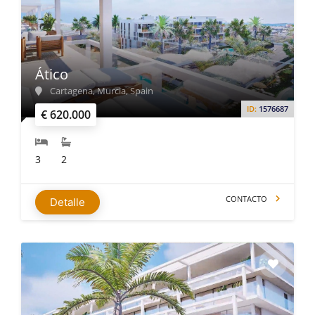
Ático
Cartagena, Murcia, Spain
ID:
1576687
€ 620.000
3
2
CONTACTO
Detalle