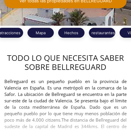
Ver todas las propiedades en BELLREGUARD
atracciones
Mapa
Hechos
restaurantes
V
TODO LO QUE NECESITA SABER
SOBRE BELLREGUARD
Bellreguard es un pequeño pueblo en la provincia de
Valencia en España. Es una metrópoli en la comarca de la
Safor. La ubicación de Bellreguard se encuentra en la parte
sur-este de la ciudad de Valencia. Se presenta bajo el límite
de la costa mediterránea de España. Dado que es un
pequeño pueblo por lo que tiene muy menos población de
poco más de 4.000 citizens.The distancia de Bellreguard del
sudeste de la capital de Madrid es 344kms. El centro de