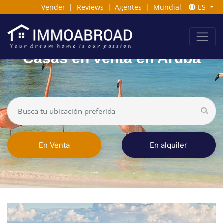
Vender
|
Reviews
|
Agentes
|
Mundial
ES
Casas en venta en Aruba
En Venta
En alquiler