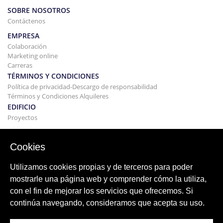
SOBRE NOSOTROS
Contáctenos
EMPRESA
Colaboración
Marketing online
Carreras
TÉRMINOS Y CONDICIONES
Política de privacidad-Descargo de responsabilidad
Términos y Condiciones Alquileres
EDIFICIO
Proyectos
COMPRAR Y VENDER
Comprando tu casa
Cookies
Vender
Hipoteca
Utilizamos cookies propias y de terceros para poder
Servicio de búsqueda
mostrarle una página web y comprender cómo la utiliza,
BLOG
con el fin de mejorar los servicios que ofrecemos. Si
Blog
continúa navegando, consideramos que acepta su uso.
Regiones de todo el mundo
Búsquedas populares