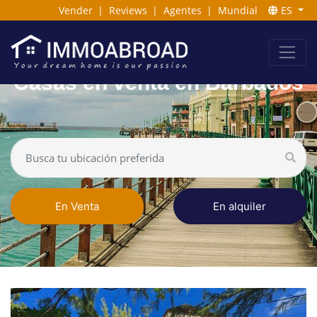
Vender
|
Reviews
|
Agentes
|
Mundial
ES
Casas en venta en Barbados
En Venta
En alquiler