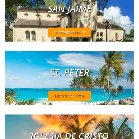
SAN JAIME
DISCOVER SAN JAIME
ST. PETER
DISCOVER ST. PETER
IGLESIA DE CRISTO