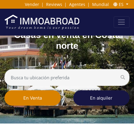
Vender
|
Reviews
|
Agentes
|
Mundial
ES
Casas en venta en Costa
norte
En Venta
En alquiler