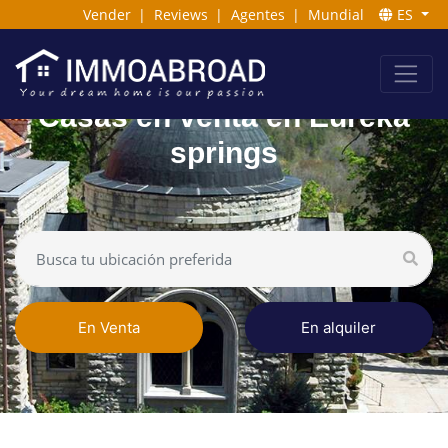
Vender
|
Reviews
|
Agentes
|
Mundial
ES
Casas en venta en Eureka
springs
En Venta
En alquiler