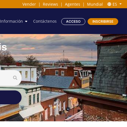
Vender
|
Reviews
|
Agentes
|
Mundial
ES
Información
Contáctenos
ACCESO
INSCRIBIRSE
is