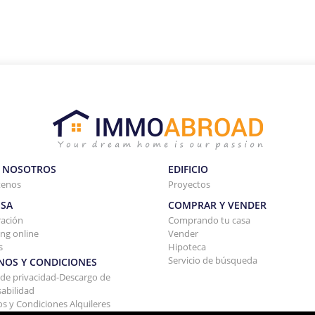
 NOSOTROS
EDIFICIO
tenos
Proyectos
SA
COMPRAR Y VENDER
ración
Comprando tu casa
ng online
Vender
s
Hipoteca
Servicio de búsqueda
NOS Y CONDICIONES
a de privacidad-Descargo de
abilidad
s y Condiciones Alquileres