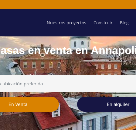
Nuestros proyectos
Construir
Blog
asas en venta en Annapol
En Venta
En alquiler