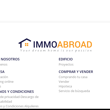
 NOSOTROS
EDIFICIO
tenos
Proyectos
SA
COMPRAR Y VENDER
ración
Comprando tu casa
ng online
Vender
s
Hipoteca
Servicio de búsqueda
NOS Y CONDICIONES
a de privacidad-Descargo de
abilidad
s y Condiciones Alquileres