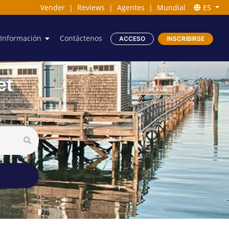
Vender
|
Reviews
|
Agentes
|
Mundial
ES
Información
Contáctenos
ACCESO
INSCRIBIRSE
et