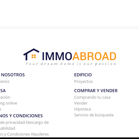
 NOSOTROS
EDIFICIO
tenos
Proyectos
SA
COMPRAR Y VENDER
ración
Comprando tu casa
ng online
Vender
s
Hipoteca
Servicio de búsqueda
NOS Y CONDICIONES
a de privacidad-Descargo de
abilidad
s y Condiciones Alquileres