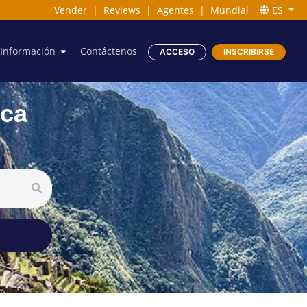
Vender
|
Reviews
|
Agentes
|
Mundial
ES
Información
Contáctenos
ACCESO
INSCRIBIRSE
ica