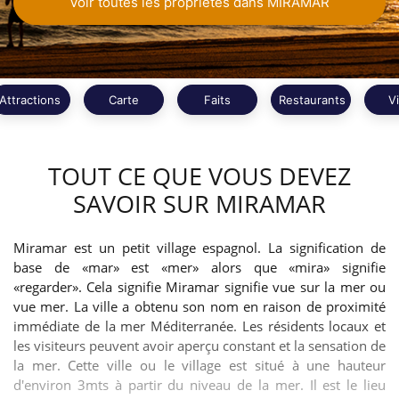
Voir toutes les propriétés dans MIRAMAR
Attractions
Carte
Faits
Restaurants
V
TOUT CE QUE VOUS DEVEZ
SAVOIR SUR MIRAMAR
Miramar est un petit village espagnol. La signification de
base de «mar» est «mer» alors que «mira» signifie
«regarder». Cela signifie Miramar signifie vue sur la mer ou
vue mer. La ville a obtenu son nom en raison de proximité
immédiate de la mer Méditerranée. Les résidents locaux et
les visiteurs peuvent avoir aperçu constant et la sensation de
la mer. Cette ville ou le village est situé à une hauteur
d'environ 3mts à partir du niveau de la mer. Il est le lieu