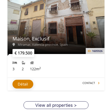
Maison, Exclusif
Miramar, Valencia province, Spain
ID:
1605926
€ 179.500
2
3
2
122m
CONTACT
Détail
View all properties >