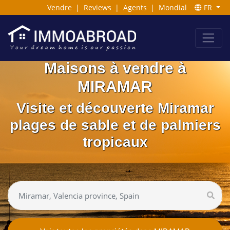
Vendre
|
Reviews
|
Agents
|
Mondial
FR
Maisons à vendre à
MIRAMAR
Visite et découverte Miramar
plages de sable et de palmiers
tropicaux