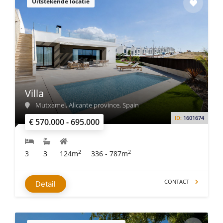
Uitstekende locatie
Villa
Mutxamel, Alicante province, Spain
ID:
1601674
€ 570.000 - 695.000
2
2
3
3
124m
336 - 787m
CONTACT
Detail