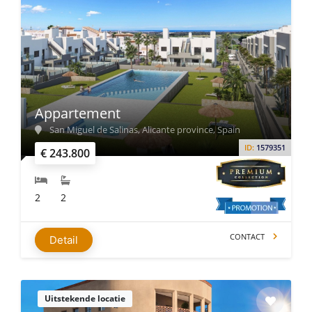
Appartement
San Miguel de Salinas, Alicante province, Spain
ID:
1579351
€ 243.800
2
2
CONTACT
Detail
Uitstekende locatie