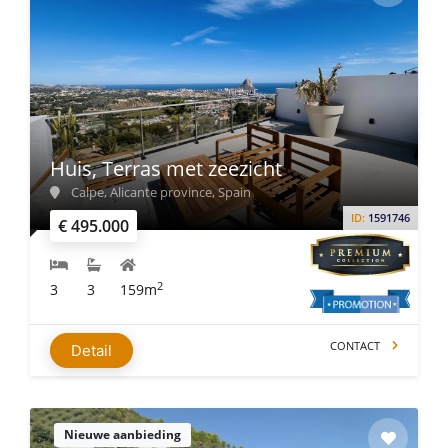
Huis, Terras met zeezicht
Calpe, Alicante province, Spain
ID:
1591746
€ 495.000
2
3
3
159m
CONTACT
Detail
Nieuwe aanbieding