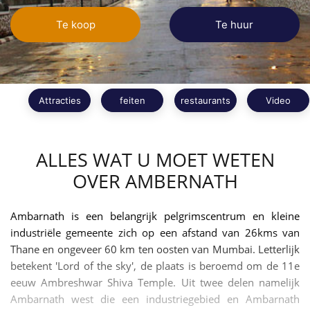
Te koop
Te huur
Attracties
feiten
restaurants
Video
ALLES WAT U MOET WETEN
OVER AMBERNATH
Ambarnath is een belangrijk pelgrimscentrum en kleine
industriële gemeente zich op een afstand van 26kms van
Thane en ongeveer 60 km ten oosten van Mumbai. Letterlijk
betekent 'Lord of the sky', de plaats is beroemd om de 11e
eeuw Ambreshwar Shiva Temple. Uit twee delen namelijk
Ambarnath west die een industriegebied en Ambarnath