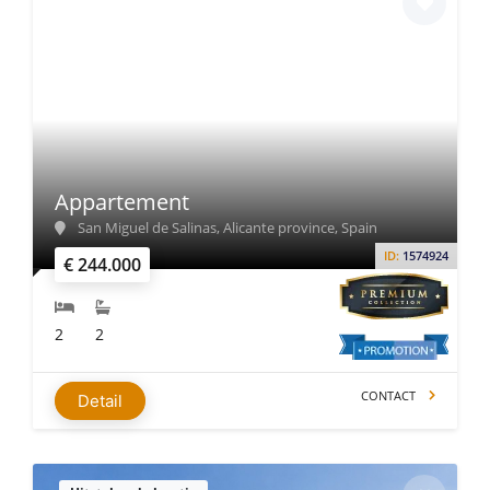
Appartement
San Miguel de Salinas, Alicante province, Spain
ID:
1574924
€ 244.000
2
2
CONTACT
Detail