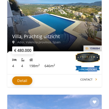
Villa, Prachtig uitzicht
Ador, Valencia province, Spain
ID:
1596064
€ 480.000
2
2
4
4
198m
646m
CONTACT
Detail