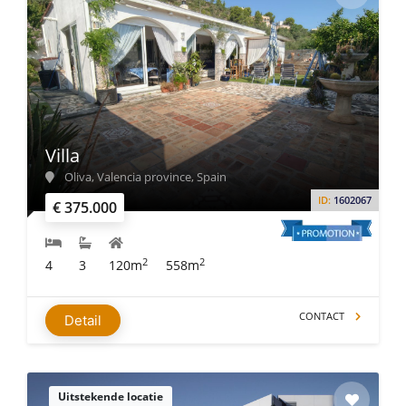
Villa
Oliva, Valencia province, Spain
ID:
1602067
€ 375.000
2
2
4
3
120m
558m
CONTACT
Detail
Uitstekende locatie