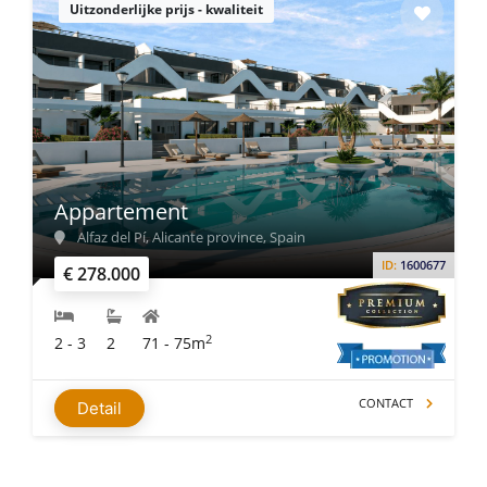
Uitzonderlijke prijs - kwaliteit
Appartement
Alfaz del Pí, Alicante province, Spain
ID:
1600677
€ 278.000
2
2 - 3
2
71 - 75m
CONTACT
Detail