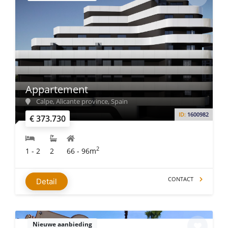
Appartement
Calpe, Alicante province, Spain
ID:
1600982
€ 373.730
2
1 - 2
2
66 - 96m
CONTACT
Detail
Nieuwe aanbieding