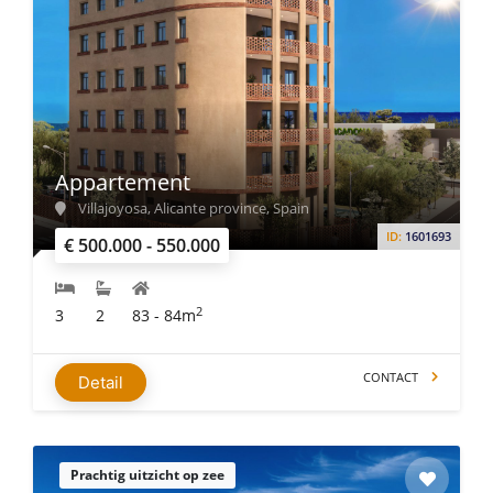
Appartement
Villajoyosa, Alicante province, Spain
ID:
1601693
€ 500.000 - 550.000
2
3
2
83 - 84m
CONTACT
Detail
Prachtig uitzicht op zee