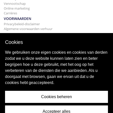
Vennootschap
Online marketing
Carrières
VOORWAARDEN
Privacybeleid-disclaimer
Algemene voorwaarden verhuur
BOUWEN
Projecten
Cookies
KOPEN
Uw huis kopen
We gebruiken onze eigen cookies en cookies van derden
Verkopen
zodat we u deze website kunnen laten zien en beter
Hypotheek
begrijpen hoe u deze gebruikt, met het oog op het
Zoekservice
verbeteren van de diensten die we aanbieden. Als u
BLOGGEN
doorgaat met browsen, gaan we ervan uit dat u de
bloggen
cookies hebt geaccepteerd.
Wereldwijde regio's
Populaire zoekopdrachten
Cookies beheren
Accepteer alles