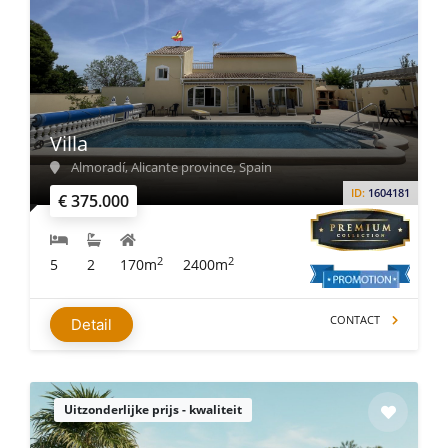
Villa
Almoradí, Alicante province, Spain
ID:
1604181
€ 375.000
2
2
5
2
170m
2400m
CONTACT
Detail
Uitzonderlijke prijs - kwaliteit