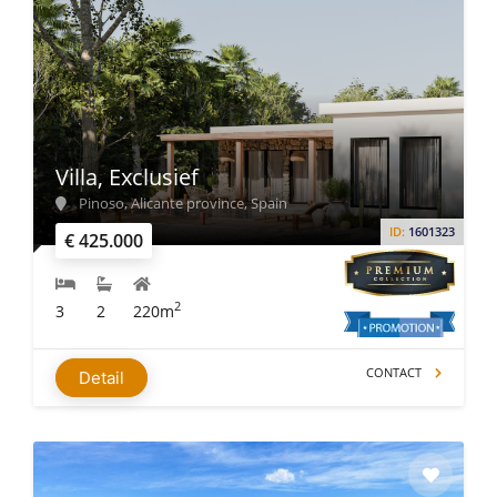
Villa, Exclusief
Pinoso, Alicante province, Spain
ID:
1601323
€ 425.000
2
3
2
220m
CONTACT
Detail