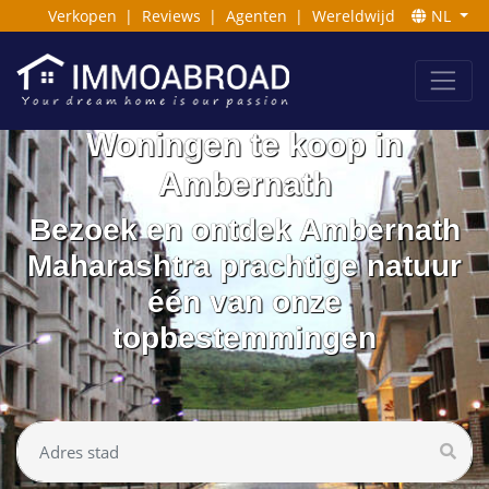
Verkopen
|
Reviews
|
Agenten
|
Wereldwijd
NL
Woningen te koop in
Ambernath
Bezoek en ontdek Ambernath
Maharashtra prachtige natuur
één van onze
topbestemmingen