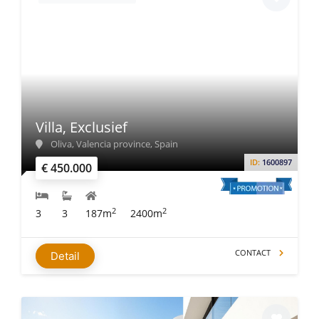
Villa, Exclusief
Oliva, Valencia province, Spain
ID:
1600897
€ 450.000
2
2
3
3
187m
2400m
CONTACT
Detail