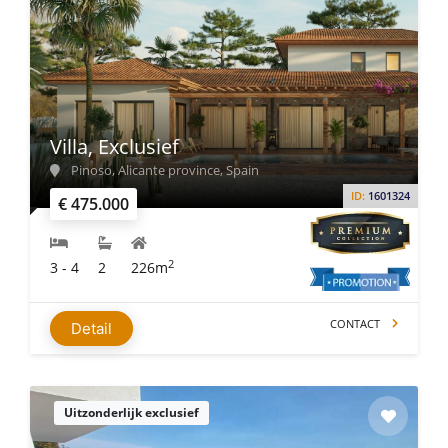
Villa, Exclusief
Pinoso, Alicante province, Spain
ID:
1601324
€ 475.000
2
3 - 4
2
226m
CONTACT
Detail
Uitzonderlijk exclusief