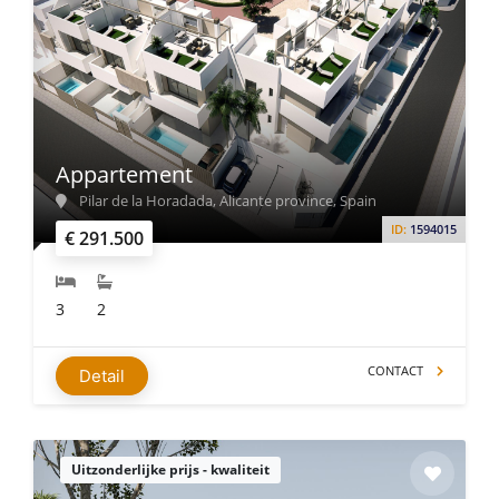
Appartement
Pilar de la Horadada, Alicante province, Spain
ID:
1594015
€ 291.500
3
2
CONTACT
Detail
Uitzonderlijke prijs - kwaliteit