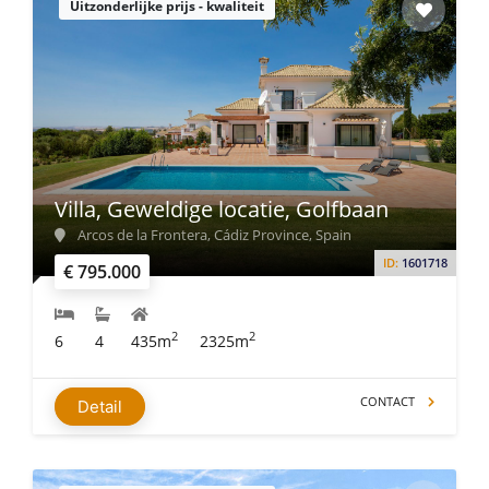
Uitzonderlijke prijs - kwaliteit
Villa, Geweldige locatie, Golfbaan
Arcos de la Frontera, Cádiz Province, Spain
ID:
1601718
€ 795.000
2
2
6
4
435m
2325m
CONTACT
Detail