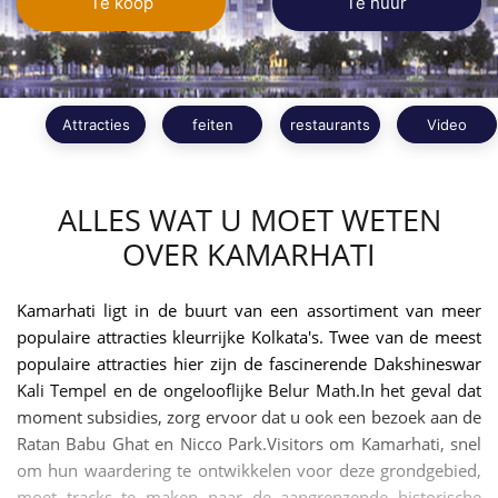
Te koop
Te huur
Attracties
feiten
restaurants
Video
ALLES WAT U MOET WETEN
OVER KAMARHATI
Kamarhati ligt in de buurt van een assortiment van meer
populaire attracties kleurrijke Kolkata's. Twee van de meest
populaire attracties hier zijn de fascinerende Dakshineswar
Kali Tempel en de ongelooflijke Belur Math.In het geval dat
moment subsidies, zorg ervoor dat u ook een bezoek aan de
Ratan Babu Ghat en Nicco Park.Visitors om Kamarhati, snel
om hun waardering te ontwikkelen voor deze grondgebied,
moet tracks te maken naar de aangrenzende historische