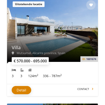
Uitstekende locatie
Villa
Mutxamel, Alicante province, Spain
ID:
1601674
€ 570.000 - 695.000
2
2
3
3
124m
336 - 787m
CONTACT
Detail