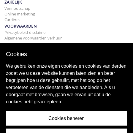
ZAKELIJK
Vennootschap
Online marketing
Carrières
VOORWAARDEN
Privacybeleid-disclaimer
Algemene voorwaarden verhuur
BOUWEN
Projecten
Cookies
KOPEN
Uw huis kopen
We gebruiken onze eigen cookies en cookies van derden
Verkopen
zodat we u deze website kunnen laten zien en beter
Hypotheek
begrijpen hoe u deze gebruikt, met het oog op het
Zoekservice
verbeteren van de diensten die we aanbieden. Als u
BLOGGEN
doorgaat met browsen, gaan we ervan uit dat u de
bloggen
cookies hebt geaccepteerd.
Wereldwijde regio's
Populaire zoekopdrachten
Cookies beheren