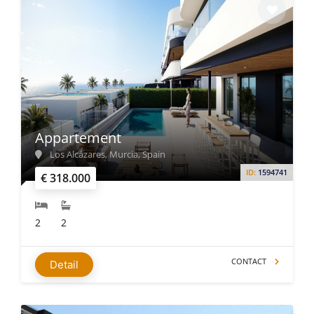
Appartement
Los Alcázares, Murcia, Spain
ID:
1594741
€ 318.000
2
2
CONTACT
Detail