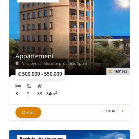
Appartement
Villajoyosa, Alicante province, Spain
ID:
1601693
€ 500.000 - 550.000
2
3
2
83 - 84m
CONTACT
Detail
Prachtig uitzicht op zee