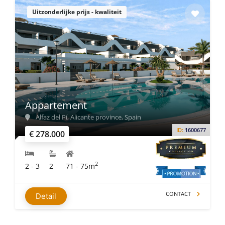
Uitzonderlijke prijs - kwaliteit
Appartement
Alfaz del Pí, Alicante province, Spain
ID:
1600677
€ 278.000
2
2 - 3
2
71 - 75m
CONTACT
Detail