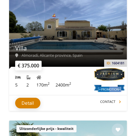
Villa
Almoradí, Alicante province, Spain
ID:
1604181
€ 375.000
2
2
5
2
170m
2400m
CONTACT
Detail
Uitzonderlijke prijs - kwaliteit