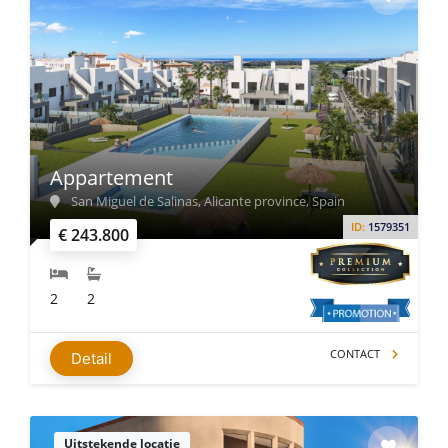
Appartement
San Miguel de Salinas, Alicante province, Spain
ID:
1579351
€ 243.800
2
2
CONTACT
Detail
Uitstekende locatie