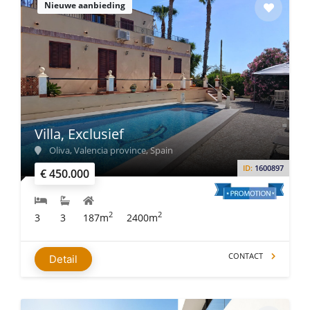
Nieuwe aanbieding
Villa, Exclusief
Oliva, Valencia province, Spain
ID:
1600897
€ 450.000
2
2
3
3
187m
2400m
CONTACT
Detail