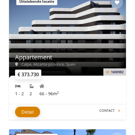
Uitstekende locatie
Appartement
Calpe, Alicante province, Spain
ID:
1600982
€ 373.730
2
1 - 2
2
66 - 96m
CONTACT
Detail