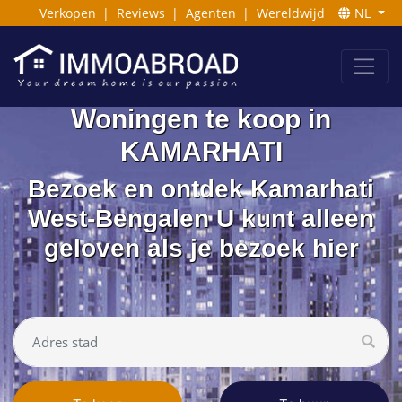
Verkopen
|
Reviews
|
Agenten
|
Wereldwijd
NL
Woningen te koop in
KAMARHATI
Bezoek en ontdek Kamarhati
West-Bengalen U kunt alleen
geloven als je bezoek hier