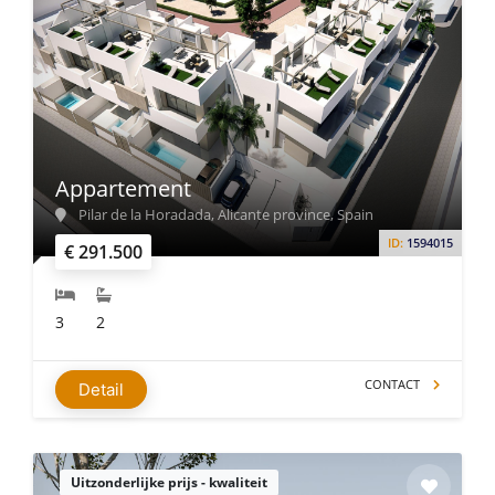
Appartement
Pilar de la Horadada, Alicante province, Spain
ID:
1594015
€ 291.500
3
2
CONTACT
Detail
Uitzonderlijke prijs - kwaliteit