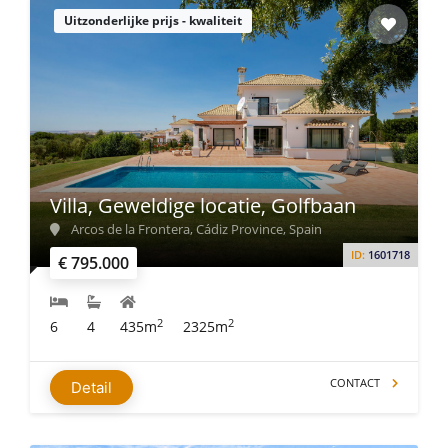
Uitzonderlijke prijs - kwaliteit
Villa, Geweldige locatie, Golfbaan
Arcos de la Frontera, Cádiz Province, Spain
ID:
1601718
€ 795.000
2
2
6
4
435m
2325m
CONTACT
Detail