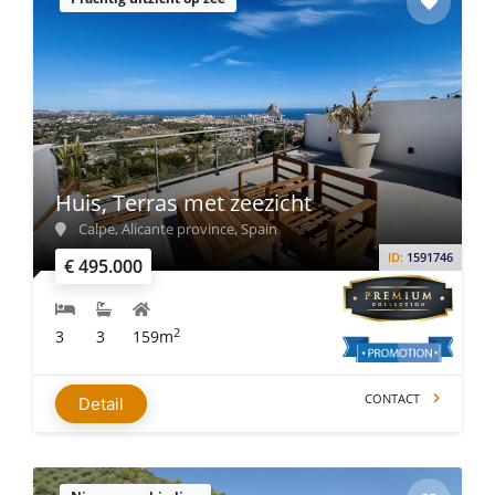
Huis, Terras met zeezicht
Calpe, Alicante province, Spain
ID:
1591746
€ 495.000
2
3
3
159m
CONTACT
Detail