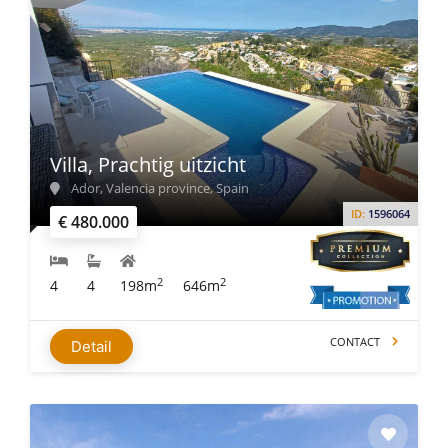
Villa, Prachtig uitzicht
Ador, Valencia province, Spain
ID:
1596064
€ 480.000
2
2
4
4
198m
646m
CONTACT
Detail