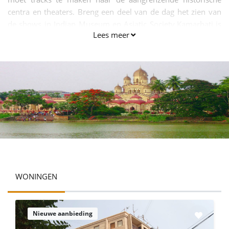
centra en theaters. Breng een deel van de dag het zien van
de shows in Indian Museum en Asiatic Society.Kamarhati is
Lees meer
een plaats verzadigd is met het aantrekken history.Cheer
samen met lokale sport noten in het nabijgelegen Eden
Gardens, de thuishaven van de Bengaalse cricketteam
cricket team en Kolkata Knight Riders. Na het genieten van
het spel, volg de stroom van de lokale fans naar een
nabijgelegen pub en beleef de match highlights over een
paar drankjes.
WONINGEN
Nieuwe aanbieding