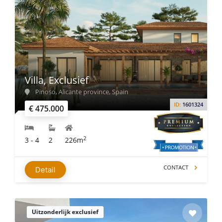
Villa, Exclusief
Pinoso, Alicante province, Spain
ID:
1601324
€ 475.000
2
3 - 4
2
226m
CONTACT
Detail
Uitzonderlijk exclusief