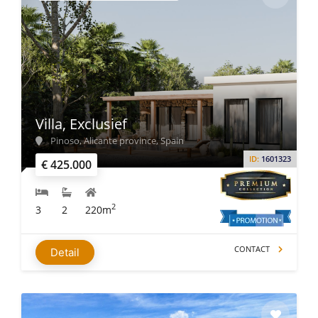
Villa, Exclusief
Pinoso, Alicante province, Spain
ID:
1601323
€ 425.000
2
3
2
220m
CONTACT
Detail