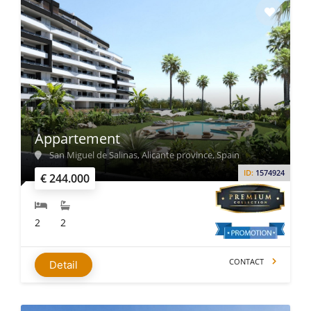
Appartement
San Miguel de Salinas, Alicante province, Spain
ID:
1574924
€ 244.000
2
2
CONTACT
Detail