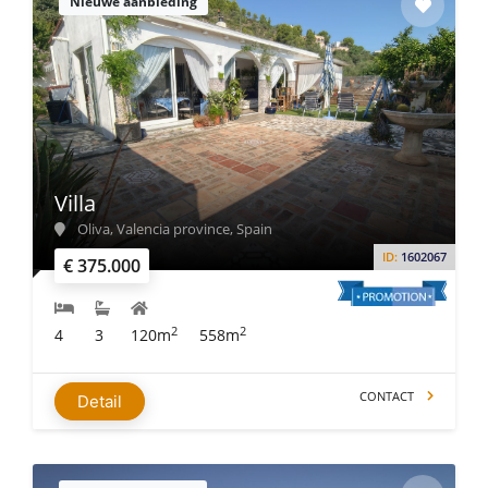
Nieuwe aanbieding
Villa
Oliva, Valencia province, Spain
ID:
1602067
€ 375.000
2
2
4
3
120m
558m
CONTACT
Detail