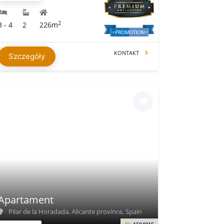
2
3 - 4
2
226m
KONTAKT
Szczegóły
Apartament
Pilar de la Horadada, Alicante province, Spain