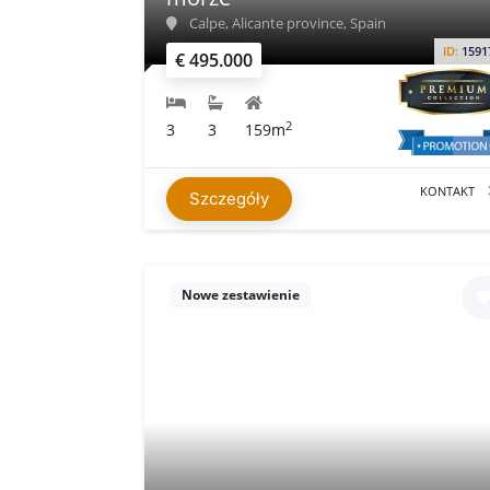
Calpe, Alicante province, Spain
ID:
1591
€ 495.000
2
3
3
159m
KONTAKT
Szczegóły
Nowe zestawienie