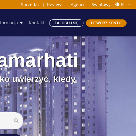
Sprzedaż
|
Reviews
|
Agenci
|
Światowy
PL
nformacja
Kontakt
ZALOGUJ SIĘ
UTWÓRZ KONTO
amarhati
ko uwierzyć, kiedy