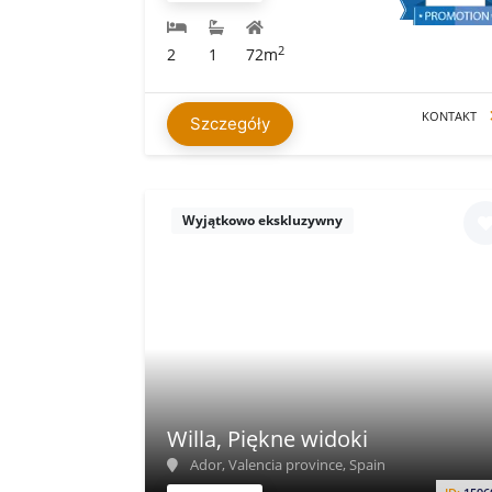
2
2
1
72m
KONTAKT
Szczegóły
Wyjątkowo ekskluzywny
Willa, Piękne widoki
Ador, Valencia province, Spain