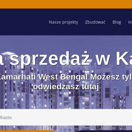
Nasze projekty
Zbudować
Blog
I
 sprzedaż w K
Kamarhati West Bengal Możesz tyl
odwiedzasz tutaj