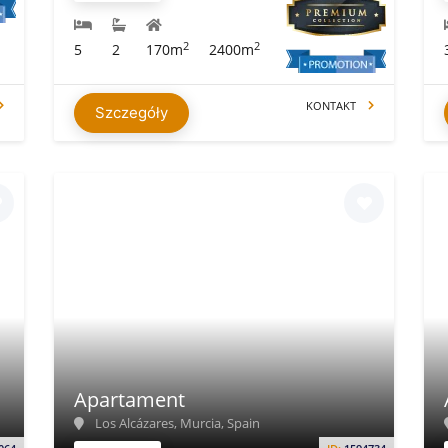
2
2
5
2
170m
2400m
KONTAKT
Szczegóły
Apartament
Los Alcázares, Murcia, Spain