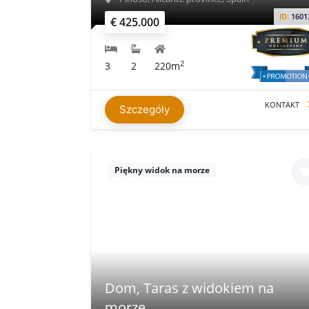
ID:
1601
€ 425.000
2
3
2
220m
KONTAKT
Szczegóły
Piękny widok na morze
Dom, Taras z widokiem na
morze