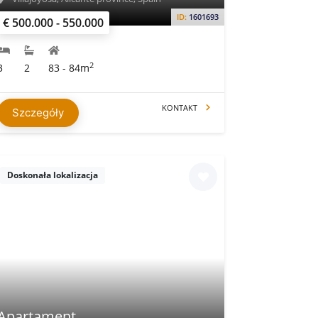
ID:
1601693
€ 500.000 - 550.000
2
3
2
83 - 84m
KONTAKT
Szczegóły
Doskonała lokalizacja
Apartament