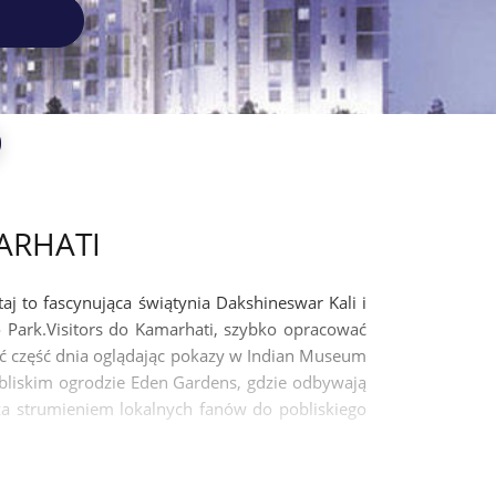
ARHATI
taj to fascynująca świątynia Dakshineswar Kali i
 Park.Visitors do Kamarhati, szybko opracować
ić część dnia oglądając pokazy w Indian Museum
obliskim ogrodzie Eden Gardens, gdzie odbywają
 za strumieniem lokalnych fanów do pobliskiego