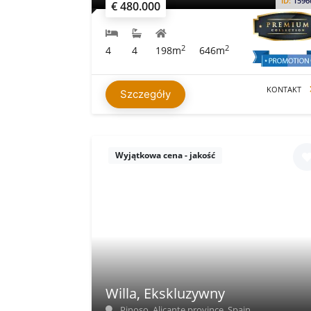
ID:
1596
€ 480.000
2
2
4
4
198m
646m
KONTAKT
Szczegóły
Wyjątkowa cena - jakość
Willa, Ekskluzywny
Pinoso, Alicante province, Spain