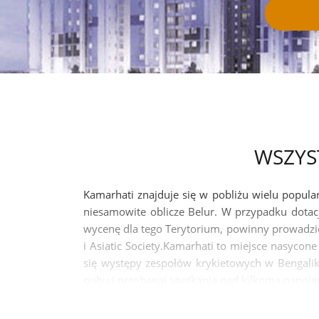
WSZYS
Kamarhati znajduje się w pobliżu wielu popularn
niesamowite oblicze Belur. W przypadku dotac
wycenę dla tego Terytorium, powinny prowadzić
i Asiatic Society.Kamarhati to miejsce nasyco
się występy zespołów krykietowych w Bengaliku
pubu i przeżywaj spotkania nad kilkoma napoja