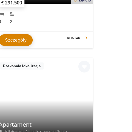
ID:
1594015
€ 291.500
3
2
KONTAKT
Szczegóły
Doskonała lokalizacja
Apartament
Villajoyosa, Alicante province, Spain