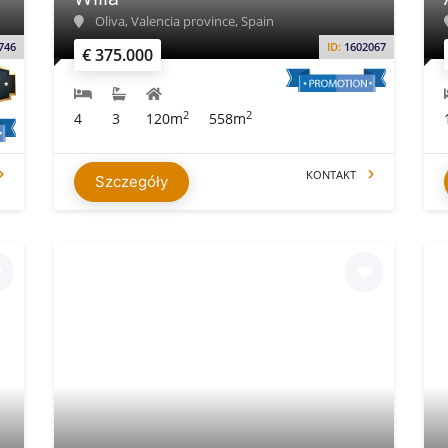
Oliva, Valencia province, Spain
746
ID:
1602067
€ 375.000
2
2
4
3
120m
558m
KONTAKT
Szczegóły