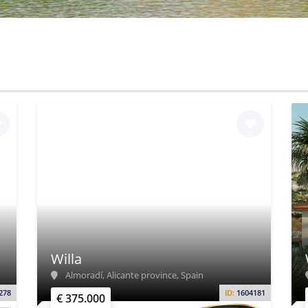
Willa
Almoradí, Alicante province, Spain
278
ID:
1604181
€ 375.000