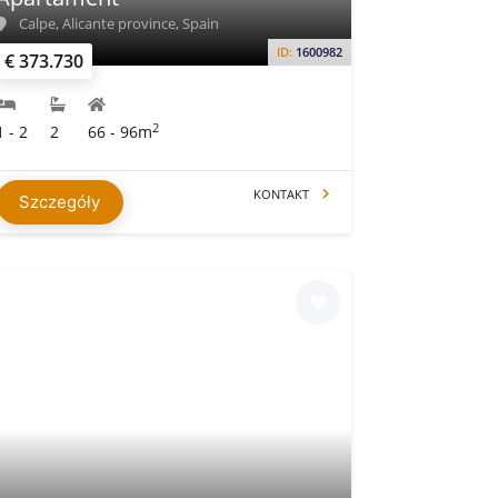
Calpe, Alicante province, Spain
ID:
1600982
€ 373.730
2
1 - 2
2
66 - 96m
KONTAKT
Szczegóły