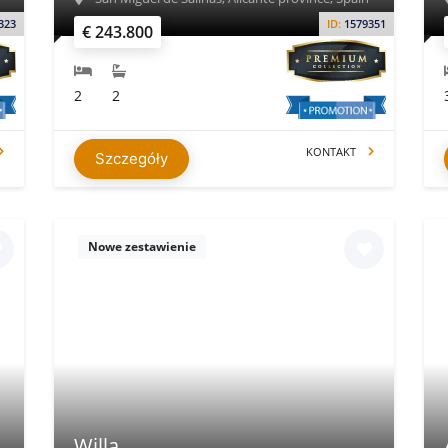
323
ID:
1579351
€ 243.800
2
2
KONTAKT
Szczegóły
Nowe zestawienie
Willa