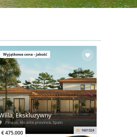
Wyjątkowa cena - jakość
Willa, Ekskluzywny
Pinoso, Alicante province, Spain
ID:
1601324
€ 475.000