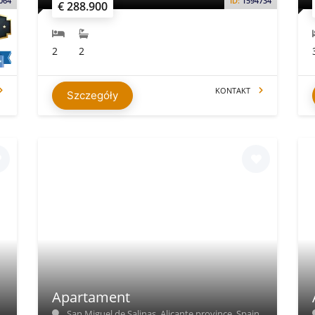
064
ID:
1594734
€ 288.900
2
2
KONTAKT
Szczegóły
Apartament
San Miguel de Salinas, Alicante province, Spain