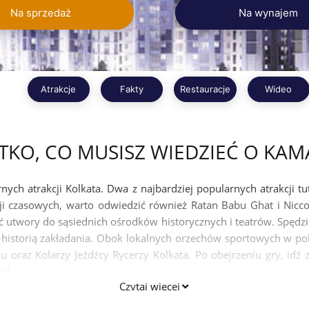
Na sprzedaż
Na wynajem
Atrakcje
Fakty
Restauracje
Wideo
TKO, CO MUSISZ WIEDZIEĆ O KAM
ych atrakcji Kolkata. Dwa z najbardziej popularnych atrakcji tu
ji czasowych, warto odwiedzić również Ratan Babu Ghat i Nicco
 utwory do sąsiednich ośrodków historycznych i teatrów. Spędz
ne historią zakładania. Obok lokalnych orzechów sportowych w p
 oraz Kolarzy Jeźdźcy Rycerzy Kolkata. Po obejrzeniu gry, idź
mi.
Czytaj więcej