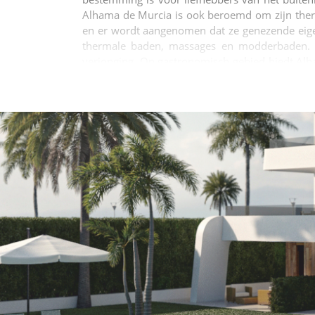
Alhama de Murcia is ook beroemd om zijn therm
en er wordt aangenomen dat ze genezende eig
thermale baden, massages en modderbaden. D
verjonging. Op gastronomisch gebied biedt Alh
mediterrane als de Murciaanse tradities. Enke
gemaakt met bonen en varkensvlees) en paparaj
wijnen, vooral die geproduceerd in de nabijgel
schoonheid en gastronomie combineert. Of u nu 
van de lokale keuken, Alhama de Murcia heeft vo