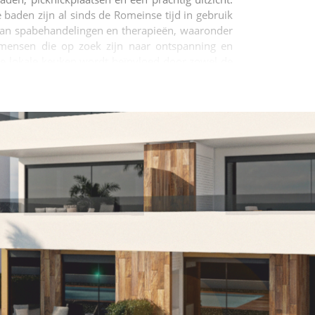
aden zijn al sinds de Romeinse tijd in gebruik
an spabehandelingen en therapieën, waaronder
mensen die op zoek zijn naar ontspanning en
De lokale keuken wordt beïnvloed door zowel de
 (een groenteomelet), michirones (een stoofpot
ndien staat de stad bekend om zijn uitstekende
een boeiende stad die geschiedenis, natuurlijke
genieten van buitenactiviteiten of het genieten