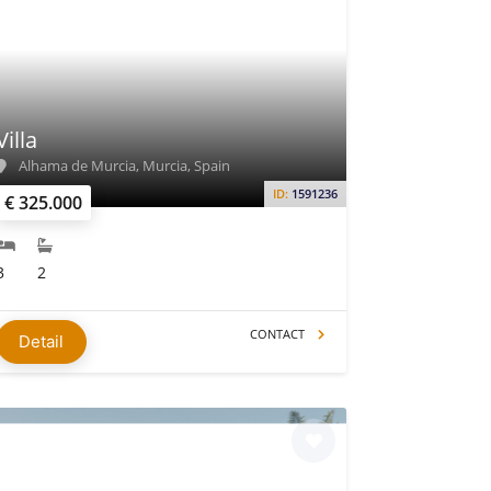
Villa
Alhama de Murcia, Murcia, Spain
ID:
1591236
€ 325.000
3
2
CONTACT
Detail