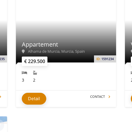
Appartement
Alhama de Murcia, Murcia, Spain
235
ID:
1591234
€ 229.500
3
2
CONTACT
Detail