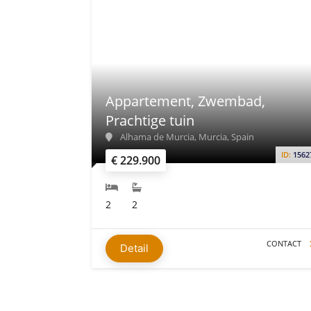
Appartement, Zwembad,
Prachtige tuin
Alhama de Murcia, Murcia, Spain
ID:
1562
€ 229.900
2
2
CONTACT
Detail