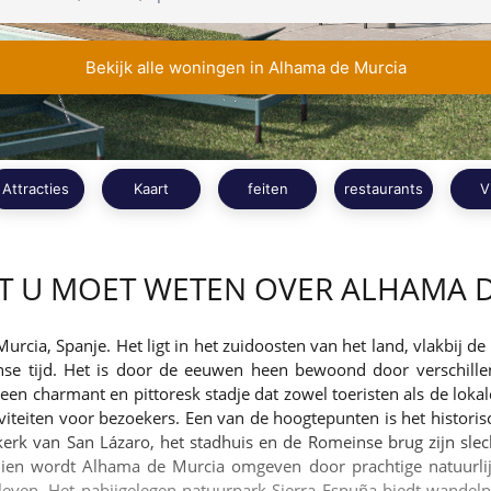
Bekijk alle woningen in Alhama de Murcia
Attracties
Kaart
feiten
restaurants
V
T U MOET WETEN OVER ALHAMA 
rcia, Spanje. Het ligt in het zuidoosten van het land, vlakbij d
einse tijd. Het is door de eeuwen heen bewoond door verschi
en charmant en pittoresk stadje dat zowel toeristen als de loka
tiviteiten voor bezoekers. Een van de hoogtepunten is het histor
k van San Lázaro, het stadhuis en de Romeinse brug zijn slec
ndien wordt Alhama de Murcia omgeven door prachtige natuurli
even. Het nabijgelegen natuurpark Sierra Espuña biedt wandelpa