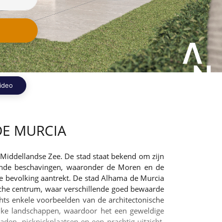
ideo
DE MURCIA
e Middellandse Zee. De stad staat bekend om zijn
llende beschavingen, waaronder de Moren en de
le bevolking aantrekt. De stad Alhama de Murcia
ische centrum, waar verschillende goed bewaarde
hts enkele voorbeelden van de architectonische
jke landschappen, waardoor het een geweldige
den, picknickplaatsen en een prachtig uitzicht.