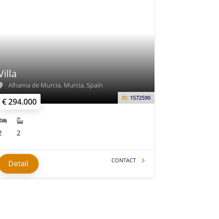
Villa
Alhama de Murcia, Murcia, Spain
ID:
1572590
€ 294.000
2
2
CONTACT
Detail