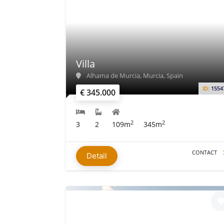
Villa
Alhama de Murcia, Murcia, Spain
ID:
1554
€ 345.000
2
2
3
2
109m
345m
CONTACT
Detail