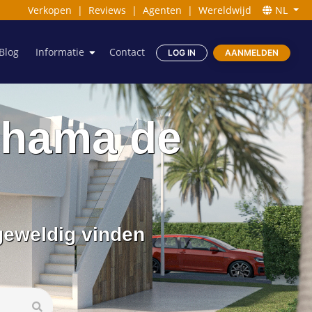
Verkopen
|
Reviews
|
Agenten
|
Wereldwijd
NL
Blog
Informatie
Contact
LOG IN
AANMELDEN
lhama de
geweldig vinden