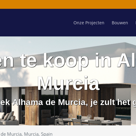
Onze Projecten
Bouwen
n te koop in A
Murcia
ek Alhama de Murcia, je zult het 