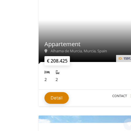
Appartement
Alhama de Murcia, Murcia, Spain
ID:
1591
€ 208.425
2
2
CONTACT
Detail