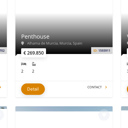
Penthouse
Alhama de Murcia, Murcia, Spain
702
ID:
1593911
€ 269.850
2
2
CONTACT
Detail