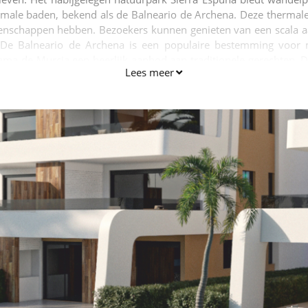
ale baden, bekend als de Balneario de Archena. Deze thermale b
enschappen hebben. Bezoekers kunnen genieten van een scala a
e Balneario de Archena is een populaire bestemming voor 
ama de Murcia een heerlijk aanbod aan traditionele gerechten. 
Lees meer
le van de gerechten die je zeker moet proberen zijn zarangollo
otes (een dessert gemaakt met bladeren van citroenbomen). Bove
egen regio Jumilla. Over het geheel genomen is Alhama de Murcia 
geïnteresseerd bent in het verkennen van het rijke erfgoed, het 
or iedereen iets te bieden.