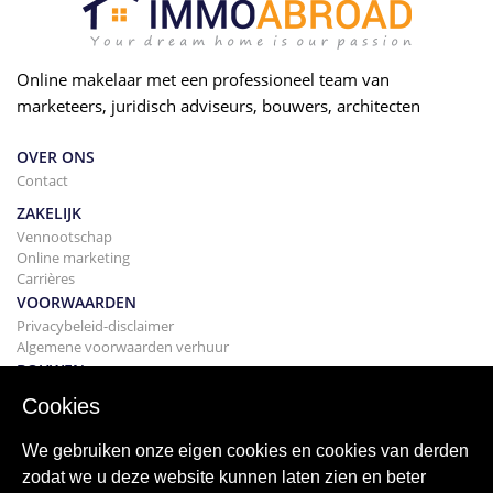
Online makelaar met een professioneel team van
marketeers, juridisch adviseurs, bouwers, architecten
OVER ONS
Contact
ZAKELIJK
Vennootschap
Online marketing
Carrières
VOORWAARDEN
Privacybeleid-disclaimer
Algemene voorwaarden verhuur
BOUWEN
Projecten
Cookies
KOPEN
Uw huis kopen
We gebruiken onze eigen cookies en cookies van derden
Verkopen
zodat we u deze website kunnen laten zien en beter
Hypotheek