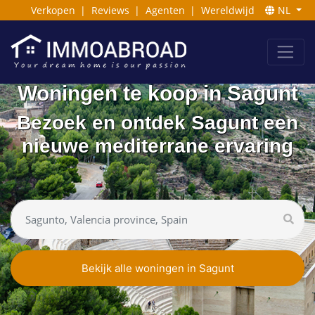
Verkopen
|
Reviews
|
Agenten
|
Wereldwijd
NL
Woningen te koop in Sagunt
Bezoek en ontdek Sagunt een
nieuwe mediterrane ervaring
Bekijk alle woningen in Sagunt