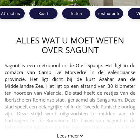
Attracties
Kaart
feiten
restaurants
V
ALLES WAT U MOET WETEN
OVER SAGUNT
Sagunt is een metropool in de Oost-Spanje. Het ligt in de
comacra van Camp De Morvedre in de Valenciaanse
provincie. Het ligt dicht bij de kust Azahar aan de
Middellandse Zee. Het ligt op een afstand van 30 kilometer
ten noorden van Valencia. De stad heeft de restjes van de
Iberische en Romeinse stad, genaamd als Sanguntum. Deze
stad speelt een belangrijke rol in de Tweede Punische oorlog
zijn. Deze strijd werd uitgevochten te midden van de
Carthagers en de Romeinen. De haven van Sagunt is de
belangrijkste industrie die het toerisme trekt ook. Ook is er
grootschalige productie van citrusvruchten in de stad.
Lees meer