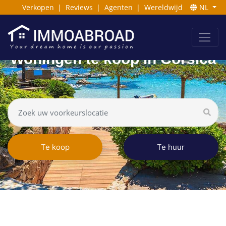
Verkopen
|
Reviews
|
Agenten
|
Wereldwijd
NL
Woningen te koop in Corsica
Te koop
Te huur