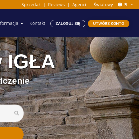
Sprzedaż
|
Reviews
|
Agenci
|
Światowy
PL
nformacja
Kontakt
ZALOGUJ SIĘ
UTWÓRZ KONTO
w IGŁA
dczenie