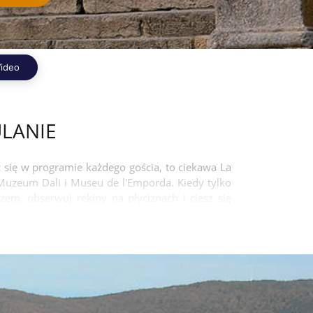
ideo
ULANIE
 się w programie każdego gościa, to ciekawa La
 Muzeum Dali i Museu de l'Emporda. Kiedy tylko
zem, obserwuj rekiny na płyciznach i ciesz się