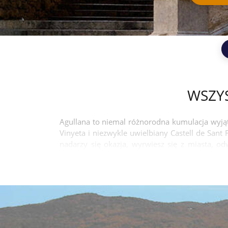
WSZYS
Agullana to niemal różnorodna kumulacja wyjąt
Vinyeta i niezwykle uwielbiany Castell de San
nadarzy się okazja, wyrwiesz się z miasta, od
światłem dziennym na sąsiedniej plaży Port Bo