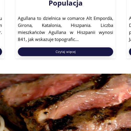
Populacja
u
Agullana to dzielnica w comarce Alt Empordà,
m
Girona, Katalonia, Hiszpania. Liczba
.
mieszkańców Agullana w Hiszpanii wynosi
841, jak wskazuje topografic...
J
Czytaj więcej