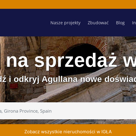
Nasze projekty
Zbudować
Blog
I
na sprzedaż 
ź i odkryj Agullana nowe doświa
Zobacz wszystkie nieruchomości w IGŁA