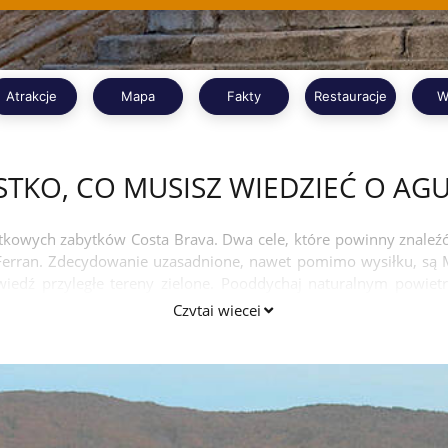
Atrakcje
Mapa
Fakty
Restauracje
W
TKO, CO MUSISZ WIEDZIEĆ O AG
kowych zabytków Costa Brava. Dwa cele, które powinny znaleźć
t Ferran. Zdecydowanie uzasadnione, nawet pomimo wysiłku, są
wiedź przyległe tereny zielone. Pooddychaj naturalnym powietr
u w Portbou.
Czytaj więcej