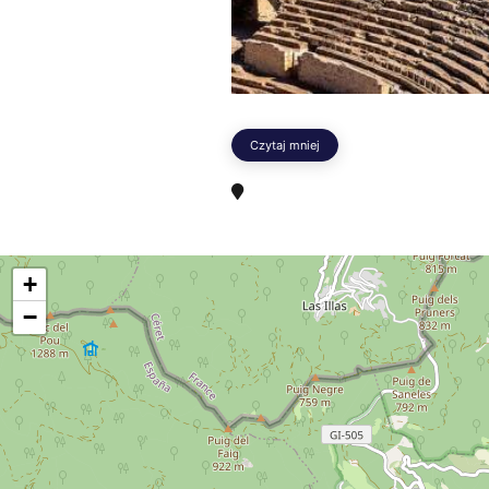
Czytaj mniej
+
−