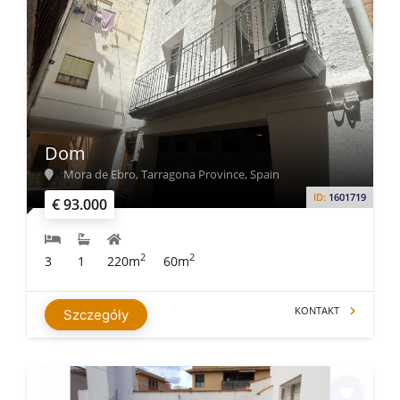
Dom
Mora de Ebro, Tarragona Province, Spain
ID:
1601719
€ 93.000
2
2
3
1
220m
60m
KONTAKT
Szczegóły