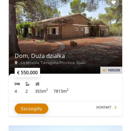
Dom, Duża działka
La Ametlla, Tarragona Province, Spain
ID:
1605258
€ 550.000
2
2
4
2
355m
7813m
KONTAKT
Szczegóły