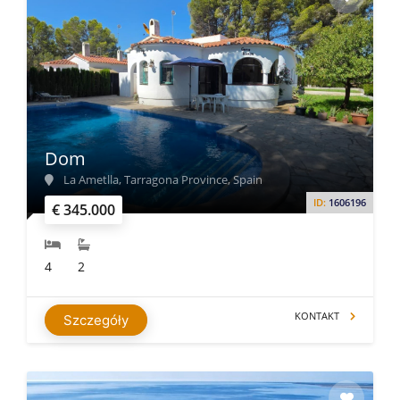
Dom
La Ametlla, Tarragona Province, Spain
ID:
1606196
€ 345.000
4
2
KONTAKT
Szczegóły