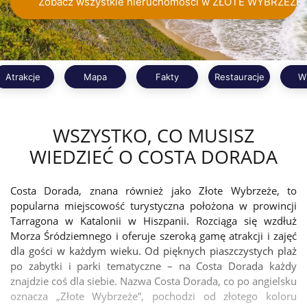
Zobacz wszystkie nieruchomości w ZŁOTE WYBRZEŻE
Atrakcje
Mapa
Fakty
Restauracje
W
WSZYSTKO, CO MUSISZ
WIEDZIEĆ O COSTA DORADA
Costa Dorada, znana również jako Złote Wybrzeże, to
popularna miejscowość turystyczna położona w prowincji
Tarragona w Katalonii w Hiszpanii. Rozciąga się wzdłuż
Morza Śródziemnego i oferuje szeroką gamę atrakcji i zajęć
dla gości w każdym wieku. Od pięknych piaszczystych plaż
po zabytki i parki tematyczne – na Costa Dorada każdy
znajdzie coś dla siebie. Nazwa Costa Dorada, co po angielsku
oznacza „Złote Wybrzeże”, pochodzi od złotego koloru