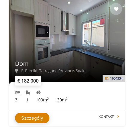
Dom
El Perelló, Tarragona Province, Spain
ID:
1604334
€ 182.000
2
2
3
1
109m
130m
KONTAKT
Szczegóły