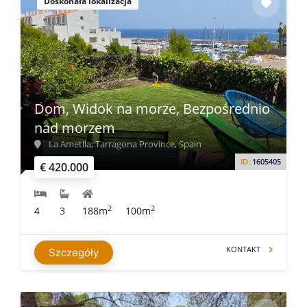
Doskonała lokalizacja
Dom, Widok na morze, Bezpośrednio
nad morzem
La Ametlla, Tarragona Province, Spain
ID:
1605405
€ 420.000
2
2
4
3
188m
100m
KONTAKT
Szczegóły