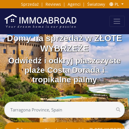
Sprzedaż
|
Reviews
|
Agenci
|
Światowy
PL
Domy na sprzedaż w ZŁOTE
WYBRZEŻE
Odwiedź i odkryj piaszczyste
plaże Costa Dorada i
tropikalne palmy