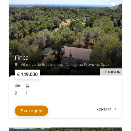
Finca
Vilanova de Escornalbou, Tarragona Province, Spain
ID:
1605116
€ 149.000
2
1
KONTAKT
Szczegóły