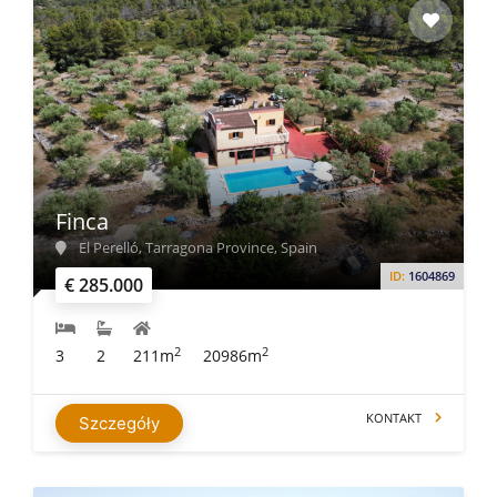
Finca
El Perelló, Tarragona Province, Spain
ID:
1604869
€ 285.000
2
2
3
2
211m
20986m
KONTAKT
Szczegóły