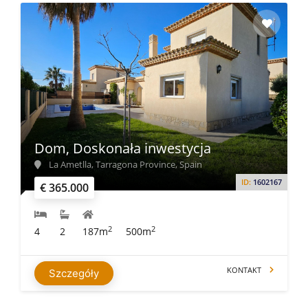
Dom, Doskonała inwestycja
La Ametlla, Tarragona Province, Spain
ID:
1602167
€ 365.000
2
2
4
2
187m
500m
KONTAKT
Szczegóły