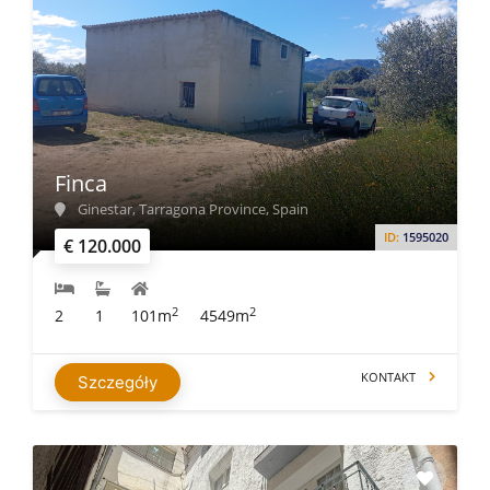
Finca
Ginestar, Tarragona Province, Spain
ID:
1595020
€ 120.000
2
2
2
1
101m
4549m
KONTAKT
Szczegóły