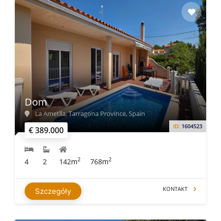
Dom
La Ametlla, Tarragona Province, Spain
ID:
1604523
€ 389.000
2
2
4
2
142m
768m
KONTAKT
Szczegóły