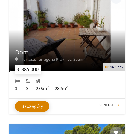
Dom
Tortosa, Tarragona Province, Spain
ID:
1495776
€ 385.000
2
2
3
3
255m
282m
KONTAKT
Szczegóły