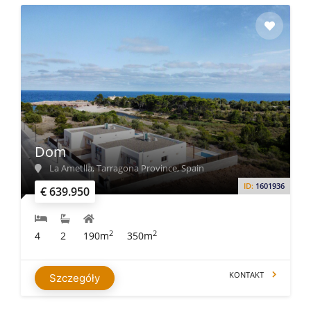
Dom
La Ametlla, Tarragona Province, Spain
ID:
1601936
€ 639.950
2
2
4
2
190m
350m
KONTAKT
Szczegóły