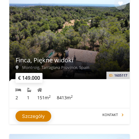
Finca, Piękne widoki
Montroig, Tarragona Province, Spain
ID:
1605117
€ 149.000
2
2
2
1
151m
8413m
KONTAKT
Szczegóły