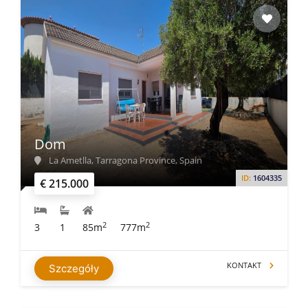
Dom
La Ametlla, Tarragona Province, Spain
ID:
1604335
€ 215.000
2
2
3
1
85m
777m
KONTAKT
Szczegóły