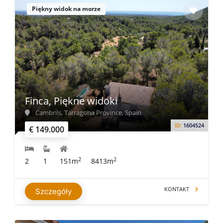
Piękny widok na morze
Finca, Piękne widoki
Cambrils, Tarragona Province, Spain
ID:
1604524
€ 149.000
2
2
2
1
151m
8413m
KONTAKT
Szczegóły