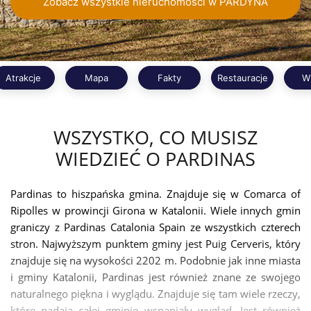
Zobacz wszystkie nieruchomości w PARDYNA
Atrakcje
Mapa
Fakty
Restauracje
W
WSZYSTKO, CO MUSISZ
WIEDZIEĆ O PARDINAS
Pardinas to hiszpańska gmina. Znajduje się w Comarca of
Ripolles w prowincji Girona w Katalonii. Wiele innych gmin
graniczy z Pardinas Catalonia Spain ze wszystkich czterech
stron. Najwyższym punktem gminy jest Puig Cerveris, który
znajduje się na wysokości 2202 m. Podobnie jak inne miasta
i gminy Katalonii, Pardinas jest również znane ze swojego
naturalnego piękna i wyglądu. Znajduje się tam wiele rzeczy,
które nadają całej gminie wspaniały wygląd. Jest również