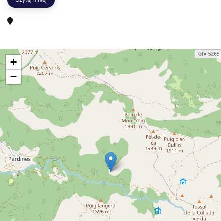
Czytaj mniej
+
−