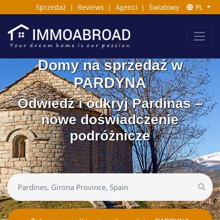
Sprzedaż
|
Reviews
|
Agenci
|
Światowy
PL
Domy na sprzedaż w
PARDYNA
Odwiedź i odkryj Pardinas –
nowe doświadczenie
podróżnicze