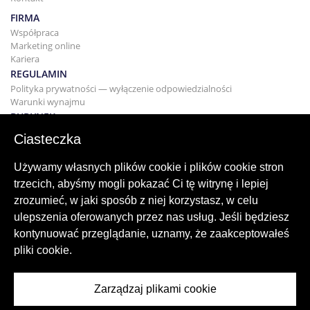
FIRMA
Współpraca
Marketing online
Kariera
REGULAMIN
Polityka prywatności — wyłączenie odpowiedzialności
Warunki wynajmu
BUDYNEK
Projektowanie
Ciasteczka
KUPNO I SPRZEDAŻ
Kupowanie domu
Używamy własnych plików cookie i plików cookie stron
Sprzedaż
trzecich, abyśmy mogli pokazać Ci tę witrynę i lepiej
Hipoteka
zrozumieć, w jaki sposób z niej korzystasz, w celu
Usługa wyszukiwania
ulepszenia oferowanych przez nas usług. Jeśli będziesz
BLOG
kontynuować przeglądanie, uznamy, że zaakceptowałeś
Blog
pliki cookie.
Regiony na całym świecie
Popularne wyszukiwania
Zarządzaj plikami cookie