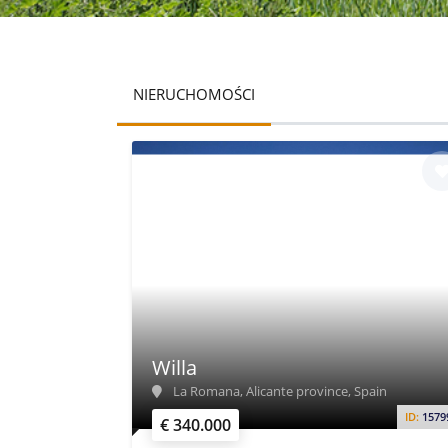
NIERUCHOMOŚCI
Willa
La Romana, Alicante province, Spain
ID:
1579
€ 340.000