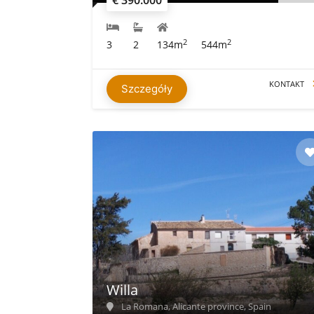
2
2
3
2
134m
544m
KONTAKT
Szczegóły
Willa
La Romana, Alicante province, Spain