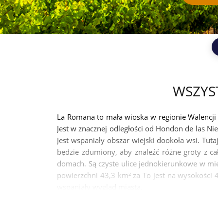
WSZYS
La Romana to mała wioska w regionie Walencji w
Jest w znacznej odległości od Hondon de las 
Jest wspaniały obszar wiejski dookoła wsi. Tut
będzie zdumiony, aby znaleźć różne groty z ca
domach. Są czyste ulice jednokierunkowe w mieśc
powierzchni 43,3 km² za To jest na wysokości
wspaniały wygląd miasta.