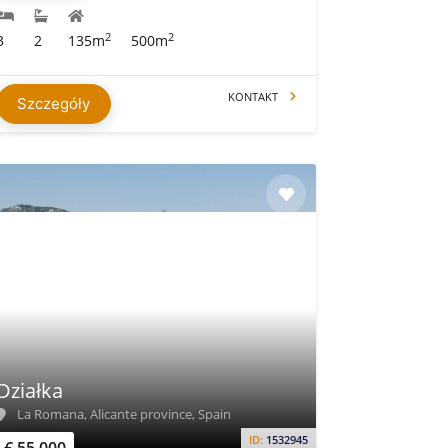
2
2
3
2
135m
500m
KONTAKT
Szczegóły
Działka
La Romana, Alicante province, Spain
ID:
1532945
€ 55.000