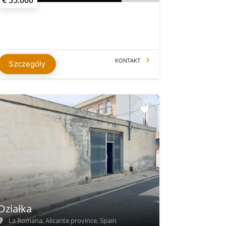
KONTAKT
Szczegóły
Działka
La Romana, Alicante province, Spain