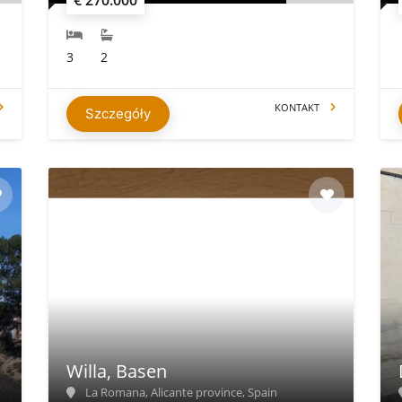
3
2
KONTAKT
Szczegóły
Willa, Basen
La Romana, Alicante province, Spain