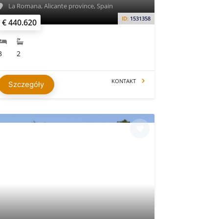
La Romana, Alicante province, Spain
ID:
1531358
€ 440.620
3
2
KONTAKT
Szczegóły