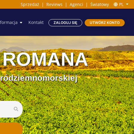
Sprzedaż
|
Reviews
|
Agenci
|
Światowy
PL
nformacja
Kontakt
ZALOGUJ SIĘ
UTWÓRZ KONTO
A ROMANA
śródziemnomorskiej