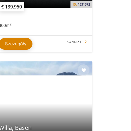
ID:
1531372
€ 139.950
2
300m
KONTAKT
Szczegóły
Willa, Basen