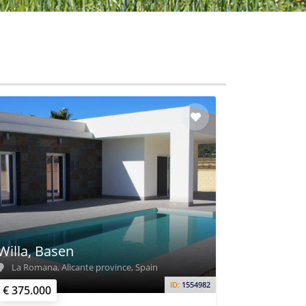
Willa, Basen
La Romana, Alicante province, Spain
ID:
1554982
€ 375.000