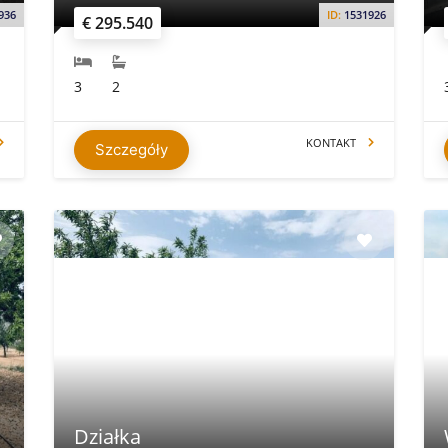
936
ID:
1531926
€ 295.540
3
2
KONTAKT
Szczegóły
Działka