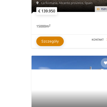
La Romana, Alicante province, Spain
ID:
1531
€ 139.950
2
15000m
KONTAKT
Szczegóły