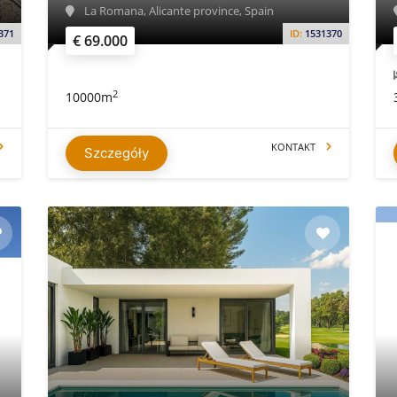
La Romana, Alicante province, Spain
371
ID:
1531370
€ 69.000
2
10000m
KONTAKT
Szczegóły