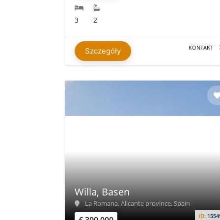
3
2
KONTAKT
Szczegóły
Willa, Basen
La Romana, Alicante province, Spain
ID:
1554
€ 390.000