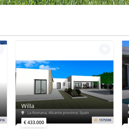
Willa
La Romana, Alicante province, Spain
916
ID:
1575590
€ 433.000