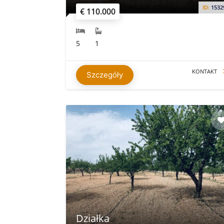
ID:
1532
€ 110.000
5
1
KONTAKT
Szczegóły
Działka