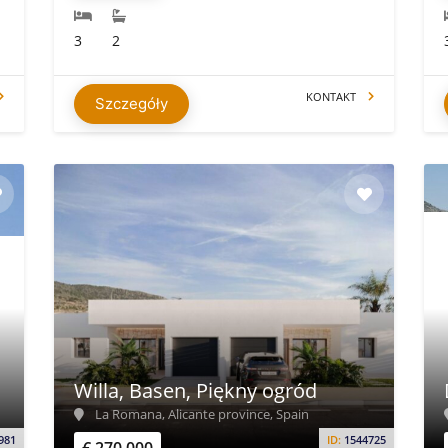
3
2
KONTAKT
Szczegóły
Willa, Basen, Piękny ogród
La Romana, Alicante province, Spain
981
ID:
1544725
€ 270.000