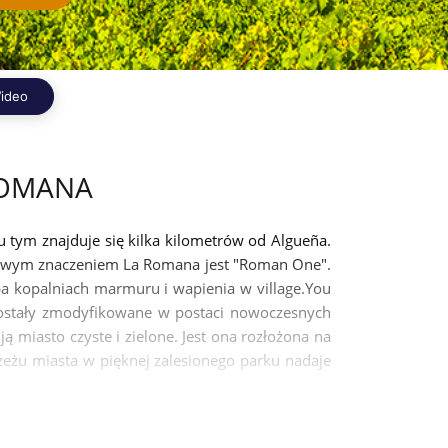
ideo
ROMANA
u tym znajduje się kilka kilometrów od Algueña.
awowym znaczeniem La Romana jest "Roman One".
zba kopalniach marmuru i wapienia w village.You
e zostały zmodyfikowane w postaci nowoczesnych
ą miasto czyste i zielone. Jest ona rozłożona na
eżu miasta w pięknej zalesionego parku nadaje