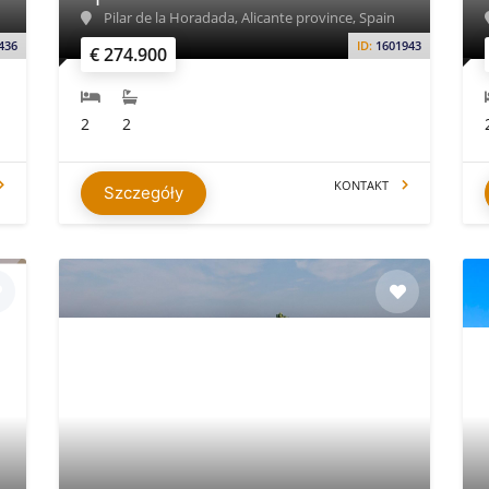
Pilar de la Horadada, Alicante province, Spain
436
ID:
1601943
€ 274.900
2
2
KONTAKT
Szczegóły