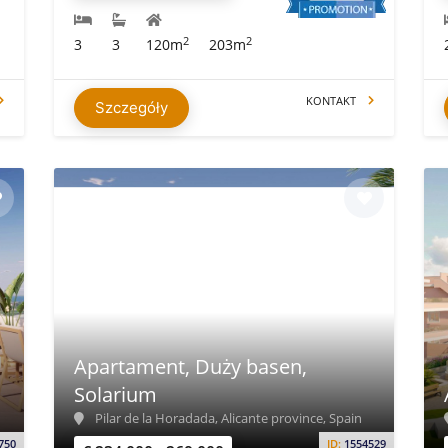
2
2
3
3
120m
203m
KONTAKT
Szczegóły
Apartament, Duży basen,
Solarium
Pilar de la Horadada, Alicante province, Spain
750
ID:
1554529