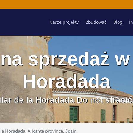
Nasze projekty
Zbudować
Blog
I
na sprzedaż w
Horadada
lar de la Horadada Do not straci