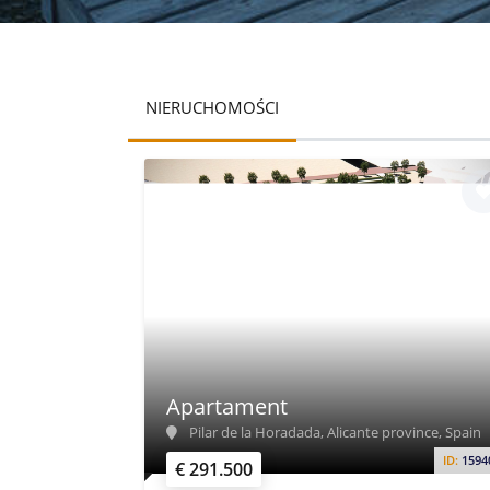
NIERUCHOMOŚCI
Apartament
Pilar de la Horadada, Alicante province, Spain
ID:
1594
€ 291.500