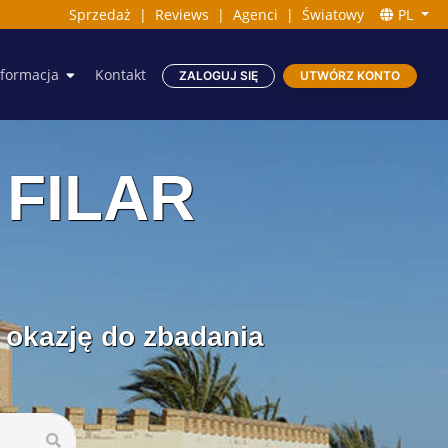
Sprzedaż
|
Reviews
|
Agenci
|
Światowy
PL
nformacja
Kontakt
ZALOGUJ SIĘ
UTWÓRZ KONTO
 FILAR
ć okazję do zbadania