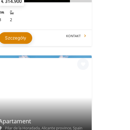
€ 314.900
3
2
KONTAKT
Szczegóły
Apartament
Pilar de la Horadada, Alicante province, Spain