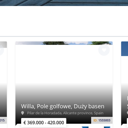
Willa, Pole golfowe, Duży basen
Pilar de la Horadada, Alicante province, Spain
015
ID:
1555003
€ 369.000 - 420.000