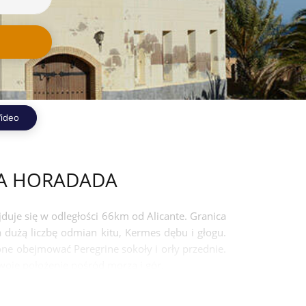
ideo
 LA HORADADA
duje się w odległości 66km od Alicante. Granica
a dużą liczbę odmian kitu, Kermes dębu i głogu.
e obejmować Peregrine sokoły i orły przednie.
woje położenie pośród morza i gór.