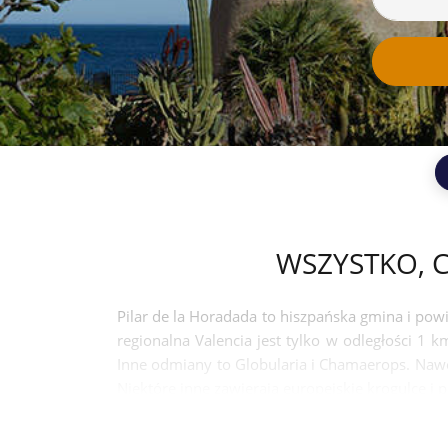
WSZYSTKO, C
Pilar de la Horadada to hiszpańska gmina i pow
regionalna Valencia jest tylko w odległości 1 
Inne odmiany to Globularia i Chamaerops. Naw
Niektóre inne zawierają europejskie krogulce i