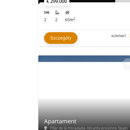
€ 299.000
2
2
2
65m
KONTAKT
Szczegóły
Apartament
Pilar de la Horadada, Alicante province, Spain