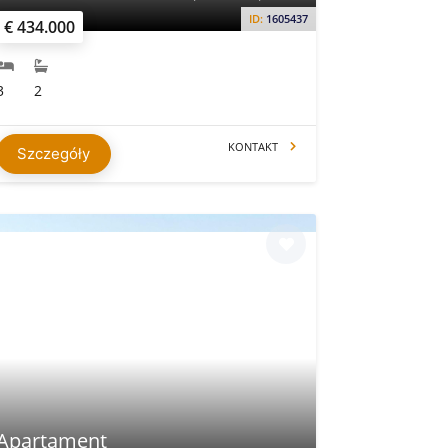
ID:
1605437
€ 434.000
3
2
KONTAKT
Szczegóły
Apartament