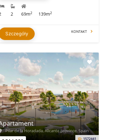
2
2
2
2
69m
139m
KONTAKT
Szczegóły
Apartament
Pilar de la Horadada, Alicante province, Spain
ID:
1572441