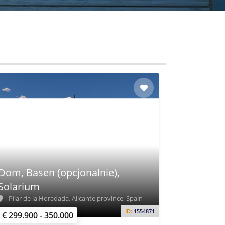
Dom, Basen (opcjonalnie),
Solarium
Pilar de la Horadada, Alicante province, Spain
ID:
1554871
€ 299.900 - 350.000