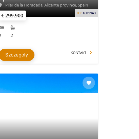
Pilar de la Horadada, Alicante province, Spain
ID:
1601940
€ 299.900
2
2
KONTAKT
Szczegóły