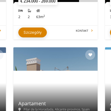
€ 234.000 - 269.000
2
2
2
63m
KONTAKT
Szczegóły
Apartament
Pilar de la Horadada, Alicante province, Spain