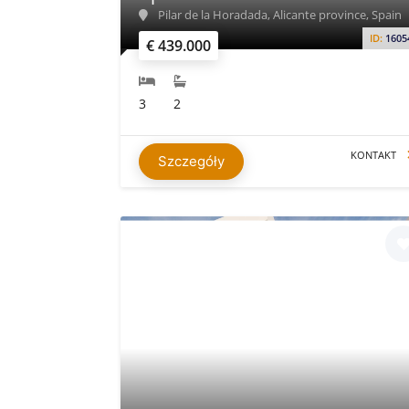
Pilar de la Horadada, Alicante province, Spain
ID:
1605
€ 439.000
3
2
KONTAKT
Szczegóły