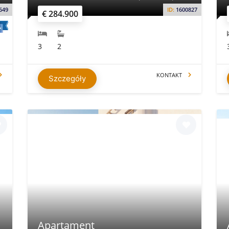
649
ID:
1600827
€ 284.900
3
2
KONTAKT
Szczegóły
Apartament