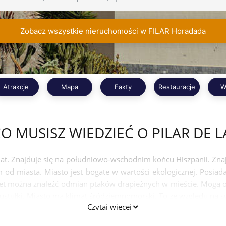
Zobacz wszystkie nieruchomości w FILAR Horadada
Atrakcje
Mapa
Fakty
Restauracje
W
O MUSISZ WIEDZIEĆ O PILAR DE
iat. Znajduje się na południowo-wschodnim końcu Hiszpanii. Znaj
km od miasta. Miasto jest bogate w wartości ekologicznej. Posiad
et można znaleźć odmian ptaków drapieżnych w mieście. Mogą on
 pustułki. Miasto ma klimat śródziemnomorski. To ze względu na s
Czytaj więcej