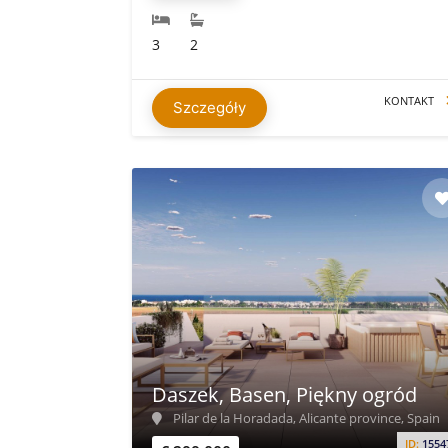
3
2
KONTAKT
Szczegóły
Daszek, Basen, Piękny ogród
Pilar de la Horadada, Alicante province, Spain
ID:
1554