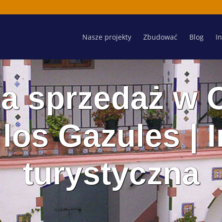
Nasze projekty
Zbudować
Blog
I
a sprzedaż w 
 los Gazules | 
turystyczna