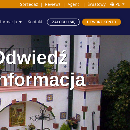
Sprzedaż
|
Reviews
|
Agenci
|
Światowy
PL
nformacja
Kontakt
ZALOGUJ SIĘ
UTWÓRZ KONTO
Odwiedź
Informacja