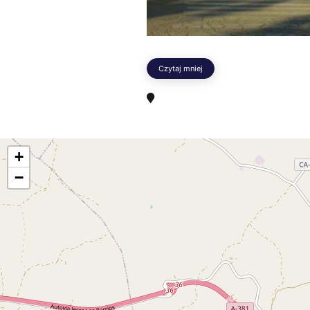
Czytaj mniej
+
−