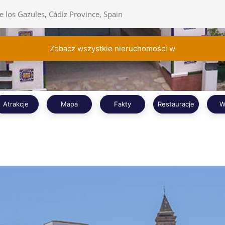
Zobacz wszystkie nieruchomości w
Atrakcje
Mapa
Fakty
Restauracje
W
Czytaj więcej