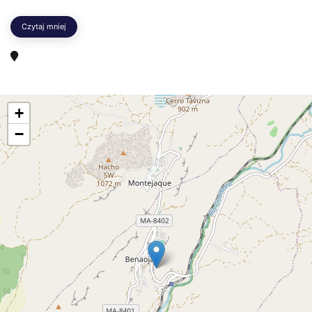
Czytaj mniej
+
−