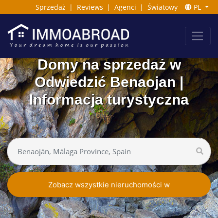
Sprzedaż
|
Reviews
|
Agenci
|
Światowy
PL
Domy na sprzedaż w
Odwiedzić Benaojan |
Informacja turystyczna
Zobacz wszystkie nieruchomości w