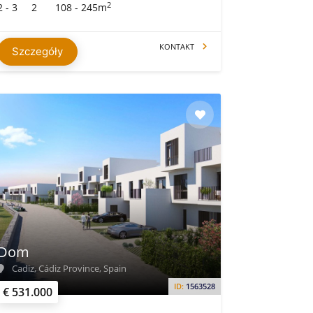
2
2 - 3
2
108 - 245m
KONTAKT
Szczegóły
Dom
Cadiz, Cádiz Province, Spain
ID:
1563528
€ 531.000