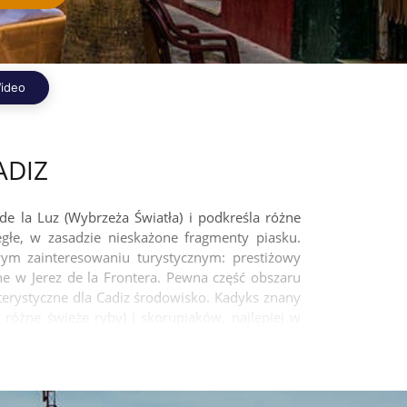
ideo
ADIZ
de la Luz (Wybrzeża Światła) i podkreśla różne
głe, w zasadzie nieskażone fragmenty piasku.
ym zainteresowaniu turystycznym: prestiżowy
e w Jerez de la Frontera. Pewna część obszaru
terystyczne dla Cadiz środowisko. Kadyks znany
 różne świeże ryby) i skorupiaków, najlepiej w