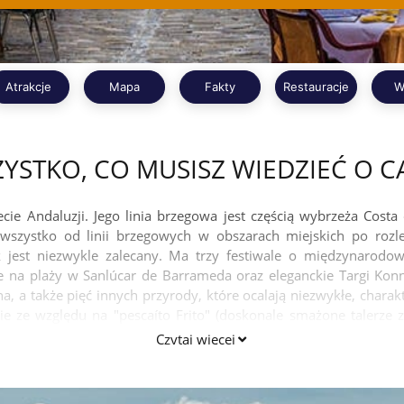
Atrakcje
Mapa
Fakty
Restauracje
W
YSTKO, CO MUSISZ WIEDZIEĆ O C
cie Andaluzji. Jego linia brzegowa jest częścią wybrzeża Costa 
 wszystko od linii brzegowych w obszarach miejskich po rozle
 jest niezwykle zalecany. Ma trzy festiwale o międzynarodow
 na plaży w Sanlúcar de Barrameda oraz eleganckie Targi Konn
a także pięć innych przyrody, które ocalają niezwykłe, charak
nie ze względu na "pescaíto Frito" (doskonale smażone talerze z
ach wina i brandy w regionie Marco de Jerez.
Czytaj więcej