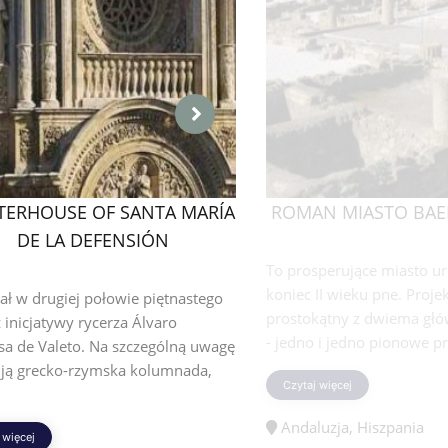
TERHOUSE OF SANTA MARÍA
ROMAN MIASTO BAE
DE LA DEFENSIÓN
To prosperujące miasto ur
koniec II wieku pne. Projek
ł w drugiej połowie piętnastego
prostokątny z dwiema głó
 inicjatywy rycerza Álvaro
- jedno i jedno pionowe prz
sa de Valeto. Na szczególną uwagę
ują grecko-rzymska kolumnada,
Czytaj więcej
Andaluzja, Hiszpania
 więcej