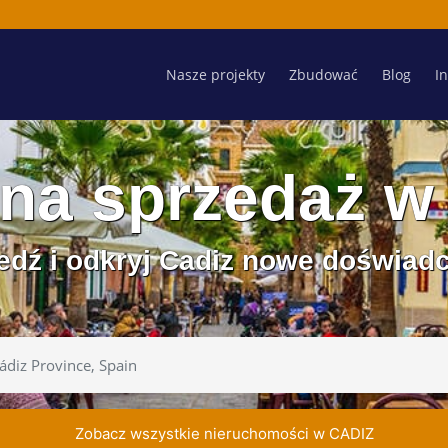
Nasze projekty
Zbudować
Blog
I
na sprzedaż w
dź i odkryj Cadiz nowe doświad
Zobacz wszystkie nieruchomości w CADIZ