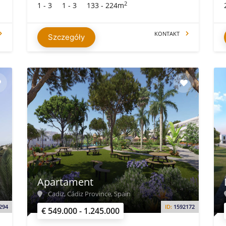
2
1 - 3
1 - 3
133 - 224m
KONTAKT
Szczegóły
Apartament
Cadiz, Cádiz Province, Spain
294
ID:
1592172
€ 549.000 - 1.245.000