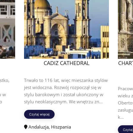
CADIZ CATHEDRAL
CHAR
stko,
Trwało to 116 lat, więc mieszanka stylów
jest widoczna. Rozwój rozpoczął się w
Pracowa
w w
stylu barokowym i został ukończony w
wieku z
po
stylu neoklasycznym. We wnętrzu zn...
Oberto
zasług
Czytaj więcej
k...
Andaluzja, Hiszpania
Czytaj