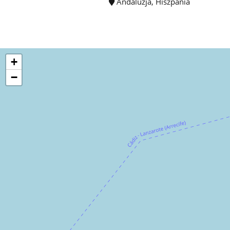
Andaluzja, Hiszpania
+
−