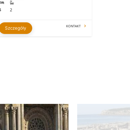
4
2
KONTAKT
Szczegóły