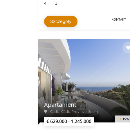
4
3
KONTAKT
Szczegóły
Apartament
Cadiz, Cádiz Province, Spain
ID:
1592
€ 629.000 - 1.245.000