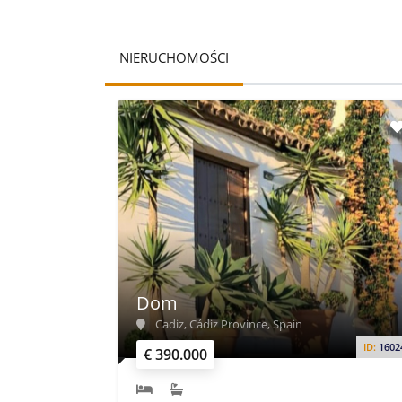
NIERUCHOMOŚCI
Dom
Cadiz, Cádiz Province, Spain
ID:
1602
€ 390.000