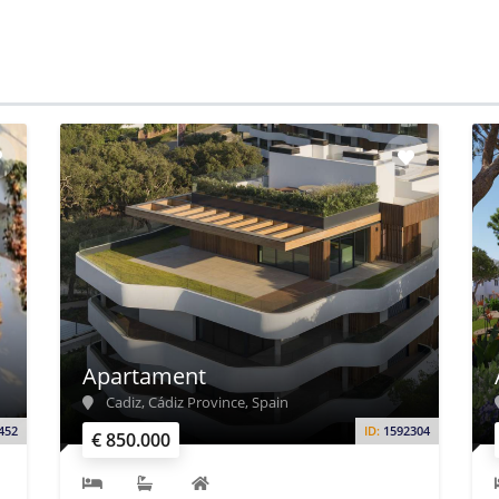
Apartament
Cadiz, Cádiz Province, Spain
452
ID:
1592304
€ 850.000