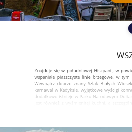
WSZ
Znajduje się w południowej Hiszpanii, w powie
wspaniałe piaszczyste linie brzegowe, w tym
Wewnątrz dobrze znany Szlak Białych Wiosek
karnawał w Kadyksie, wyjątkowe wyścigi konne
dodatkowo istnieje w Parku Narodowym Doñana, 
jest również z wyśmienitej kuchni, a szczegól
towarzystwie win, które można znaleźć na szlak