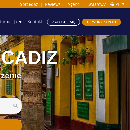
Sprzedaż
|
Reviews
|
Agenci
|
Światowy
PL
nformacja
Kontakt
ZALOGUJ SIĘ
UTWÓRZ KONTO
 CADIZ
czenie