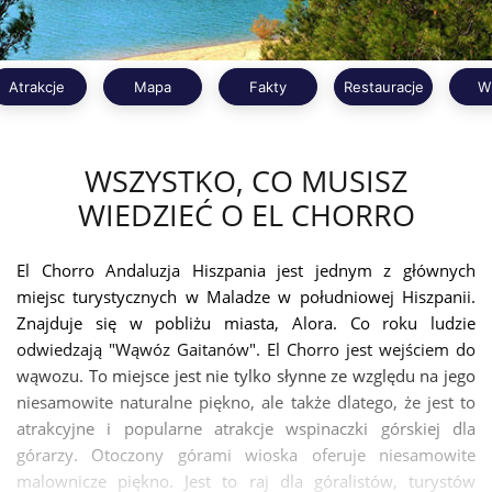
Atrakcje
Mapa
Fakty
Restauracje
W
WSZYSTKO, CO MUSISZ
WIEDZIEĆ O EL CHORRO
El Chorro Andaluzja Hiszpania jest jednym z głównych
miejsc turystycznych w Maladze w południowej Hiszpanii.
Znajduje się w pobliżu miasta, Alora. Co roku ludzie
odwiedzają "Wąwóz Gaitanów". El Chorro jest wejściem do
wąwozu. To miejsce jest nie tylko słynne ze względu na jego
niesamowite naturalne piękno, ale także dlatego, że jest to
atrakcyjne i popularne atrakcje wspinaczki górskiej dla
górarzy. Otoczony górami wioska oferuje niesamowite
malownicze piękno. Jest to raj dla góralistów, turystów