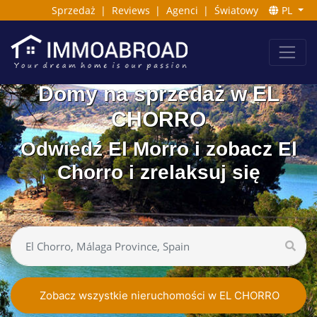
Sprzedaż
|
Reviews
|
Agenci
|
Światowy
PL
Domy na sprzedaż w EL
CHORRO
Odwiedź El Morro i zobacz El
Chorro i zrelaksuj się
Zobacz wszystkie nieruchomości w EL CHORRO