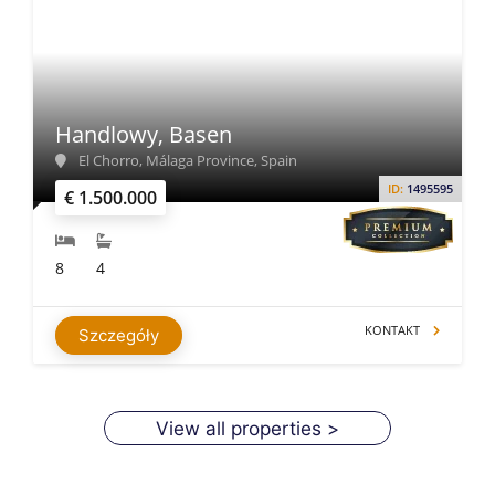
Handlowy, Basen
El Chorro, Málaga Province, Spain
ID:
1495595
€ 1.500.000
8
4
KONTAKT
Szczegóły
View all properties >