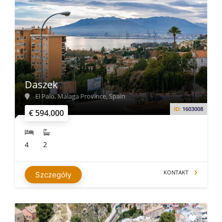
Daszek
El Palo, Málaga Province, Spain
ID:
1603008
€ 594.000
4
2
KONTAKT
Szczegóły