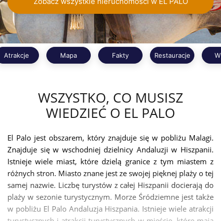
Zobacz wszystkie nieruchomości w EL PALO
Atrakcje
Mapa
Fakty
Restauracje
W
WSZYSTKO, CO MUSISZ
WIEDZIEĆ O EL PALO
El Palo jest obszarem, który znajduje się w pobliżu Malagi.
Znajduje się w wschodniej dzielnicy Andaluzji w Hiszpanii.
Istnieje wiele miast, które dzielą granice z tym miastem z
różnych stron. Miasto znane jest ze swojej pięknej plaży o tej
samej nazwie. Liczbę turystów z całej Hiszpanii docierają do
plaży w sezonie turystycznym. Morze Śródziemne jest także
w pobliżu El Palo Andaluzja Hiszpania. Istnieje wiele atrakcji
turystycznych i atrakcji turystycznych w mieście, które mają