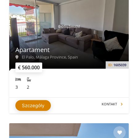
Apartament
El Palo, Málaga Province, Spain
ID:
1605039
€ 560.000
3
2
KONTAKT
Szczegóły