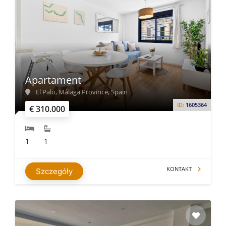
Apartament
El Palo, Málaga Province, Spain
ID:
1605364
€ 310.000
1
1
KONTAKT
Szczegóły