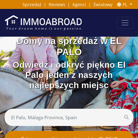
Sprzedaż
|
Reviews
|
Agenci
|
Światowy
PL
Domy na sprzedaż w EL
PALO
Odwiedź i odkryć piękno El
Palo jeden z naszych
najlepszych miejsc