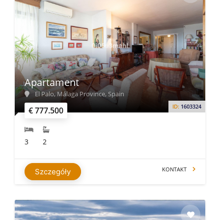
Apartament
El Palo, Málaga Province, Spain
ID:
1603324
€ 777.500
3
2
KONTAKT
Szczegóły