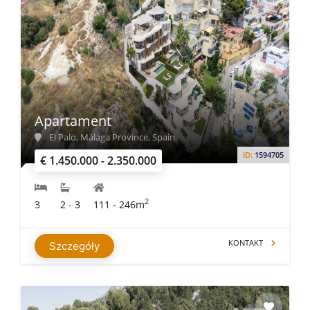
Apartament
El Palo, Málaga Province, Spain
ID:
1594705
€ 1.450.000 - 2.350.000
2
3
2 - 3
111 - 246m
KONTAKT
Szczegóły