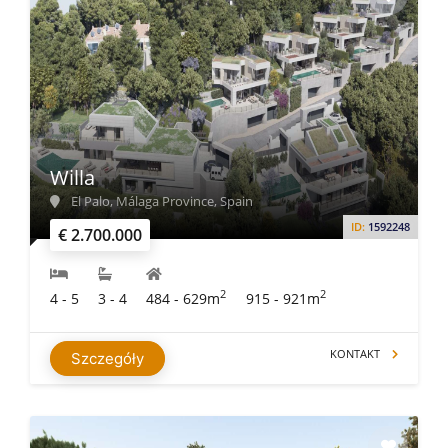
Willa
El Palo, Málaga Province, Spain
ID:
1592248
€ 2.700.000
2
2
4 - 5
3 - 4
484 - 629m
915 - 921m
KONTAKT
Szczegóły