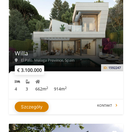
Willa
El Palo, Málaga Province, Spain
ID:
1592247
€ 3.100.000
2
2
4
3
662m
914m
KONTAKT
Szczegóły