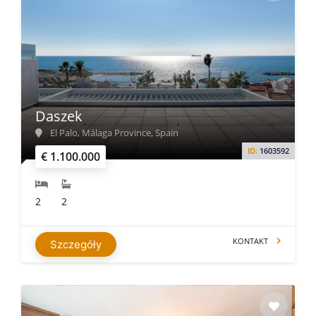
Daszek
El Palo, Málaga Province, Spain
ID:
1603592
€ 1.100.000
2
2
KONTAKT
Szczegóły