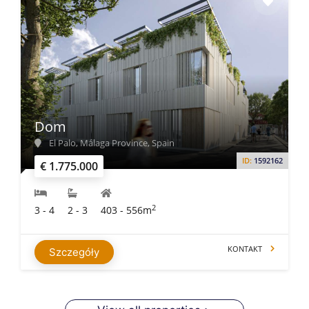
Dom
El Palo, Málaga Province, Spain
ID:
1592162
€ 1.775.000
2
3 - 4
2 - 3
403 - 556m
KONTAKT
Szczegóły