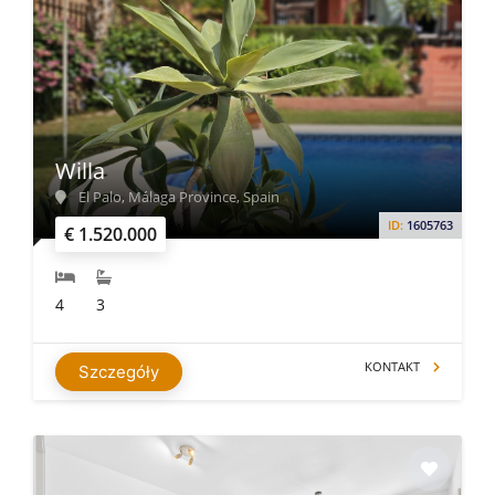
Willa
El Palo, Málaga Province, Spain
ID:
1605763
€ 1.520.000
4
3
KONTAKT
Szczegóły