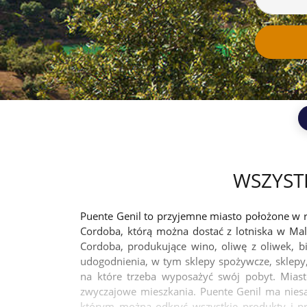
WSZYSTK
Puente Genil to przyjemne miasto położone w r
Cordoba, którą można dostać z lotniska w Mal
Cordoba, produkujące wino, oliwę z oliwek, b
udogodnienia, w tym sklepy spożywcze, sklepy, 
na które trzeba wyposażyć swój pobyt. Mias
zwyczajowe mieszkania. Puente Genil ma niesa
którym można odkryć wszystkie produkty i p