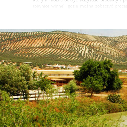
(piwnice winne), gdzie można zobaczyć proc
rzymskich mozaiki i pobytów rzymskich nagrob