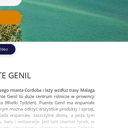
ideo
TE GENIL
wego miasta Cordoba i leży wzdłuż trasy Malaga
te Genil to duże centrum rolnicze w prowincji
a (Wielki Tydzień). Puente Genil ma wspaniałe
tórym można odkryć wszystkie produkty i sprzęt,
iada wspaniałe, zaszczytne domy, a poza tym
bary i restauracje. Jest tam również rynek, w
 warte odwiedzenia obejmują Bodegas Delgado