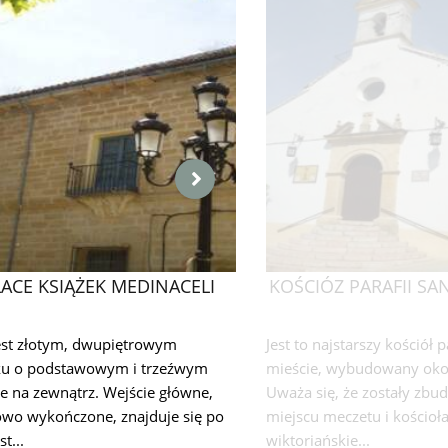
ACE KSIĄŻEK MEDINACELI
KOŚCIÓZ PARAFII SA
jest złotym, dwupiętrowym
Jest to najstarszy kościół 
u o podstawowym i trzeźwym
mieście, wybudowany oko
e na zewnątrz. Wejście główne,
Uważa się, że zostały zb
owo wykończone, znajduje się po
miejscu meczetu i kościoł
t...
wiktoriańskie...