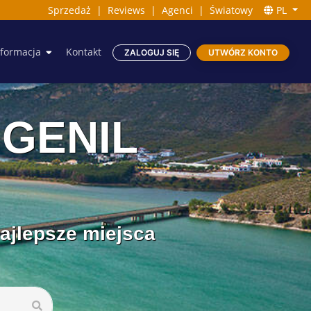
Sprzedaż
|
Reviews
|
Agenci
|
Światowy
PL
nformacja
Kontakt
ZALOGUJ SIĘ
UTWÓRZ KONTO
 GENIL
najlepsze miejsca