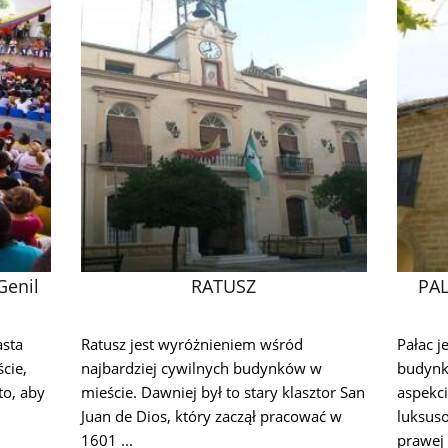
Genil
RATUSZ
PAL
asta
Ratusz jest wyróżnieniem wśród
Pałac 
cie,
najbardziej cywilnych budynków w
budynk
to, aby
mieście. Dawniej był to stary klasztor San
aspekci
Juan de Dios, który zaczął pracować w
luksus
1601 ...
prawej s