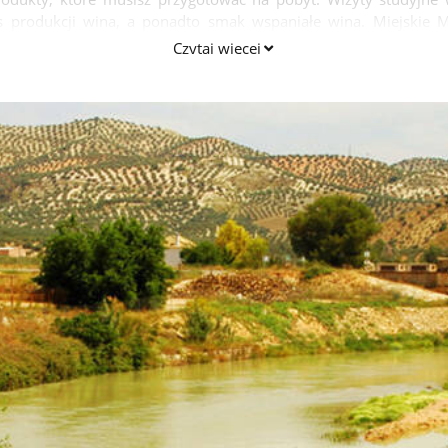
es produkcji wina, a ponadto smak wspaniałe wina. Miejski
ków.
Czytaj więcej