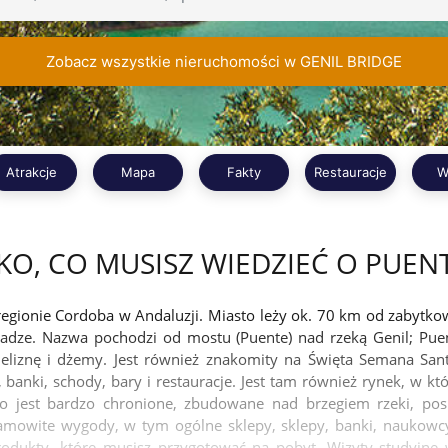
Zobacz wszystkie nieruchomości w GENIL BRIDGE
Atrakcje
Mapa
Fakty
Restauracje
W
O, CO MUSISZ WIEDZIEĆ O PUEN
egionie Cordoba w Andaluzji. Miasto leży ok. 70 km od zabytko
adze. Nazwa pochodzi od mostu (Puente) nad rzeką Genil; Puen
ieliznę i dżemy. Jest również znakomity na Święta Semana Sant
banki, schody, bary i restauracje. Jest tam również rynek, w k
to jest bardzo chronione, zbudowane nad brzegiem rzeki, pos
mowite wygody, w tym ogólne sklepy, sklepy, banki, naukowcy, 
rodukty, które musisz przygotować na pobyt. Wizyty studyjne