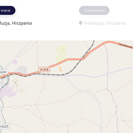
 więcej
Czytaj więcej
uzja, Hiszpania
Andaluzja, Hiszpania