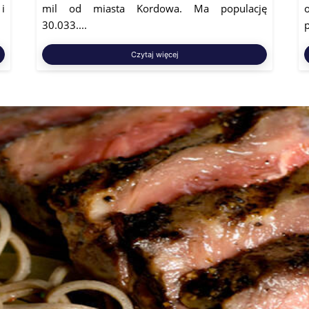
i
mil od miasta Kordowa. Ma populację
30.033....
p
Czytaj więcej