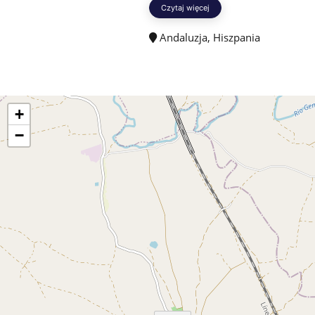
Czytaj więcej
Andaluzja, Hiszpania
+
−