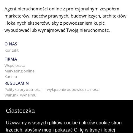
Agent nieruchomości online z profesjonalnym zespołem
marketerów, radców prawnych, budowniczych, architektów
i lokalnych ekspertów, aby z powodzeniem kupić,
wybudować lub wynajmować Twoją nieruchomość.
O NAS
Kontakt
FIRMA
Współpraca
Marketing online
Kariera
REGULAMIN
Polityka prywatności — wyłączenie odpowiedzialności
Warunki wynajmu
BUDYNEK
Projektowanie
Ciasteczka
KUPNO I SPRZEDAŻ
Kupowanie domu
Używamy własnych plików cookie i plików cookie stron
Sprzedaż
trzecich, abyśmy mogli pokazać Ci tę witrynę i lepiej