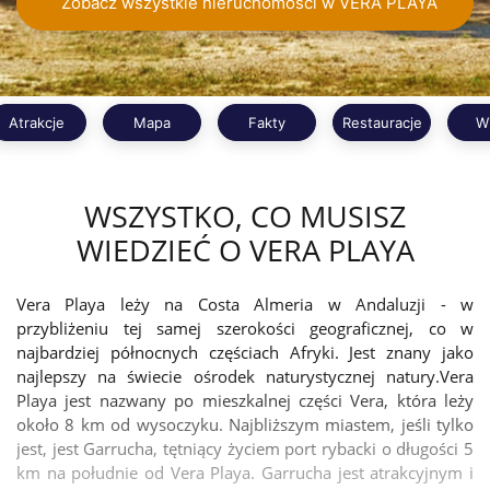
Zobacz wszystkie nieruchomości w VERA PLAYA
Atrakcje
Mapa
Fakty
Restauracje
W
WSZYSTKO, CO MUSISZ
WIEDZIEĆ O VERA PLAYA
Vera Playa leży na Costa Almeria w Andaluzji - w
przybliżeniu tej samej szerokości geograficznej, co w
najbardziej północnych częściach Afryki. Jest znany jako
najlepszy na świecie ośrodek naturystycznej natury.Vera
Playa jest nazwany po mieszkalnej części Vera, która leży
około 8 km od wysoczyku. Najbliższym miastem, jeśli tylko
jest, jest Garrucha, tętniący życiem port rybacki o długości 5
km na południe od Vera Playa. Garrucha jest atrakcyjnym i