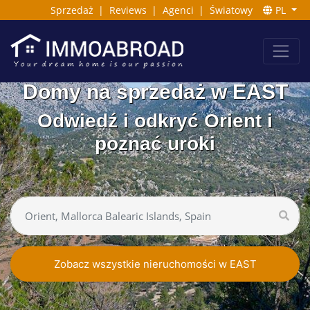
Sprzedaż
|
Reviews
|
Agenci
|
Światowy
PL
Domy na sprzedaż w EAST
Odwiedź i odkryć Orient i
poznać uroki
Zobacz wszystkie nieruchomości w EAST