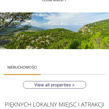
Wielu uważa ten konkretny obszar za jeden z
najpiękniejszych na wyspie.
NIERUCHOMOŚCI
View all properties >
PIĘKNYCH LOKALNY MIEJSC I ATRAKCJI