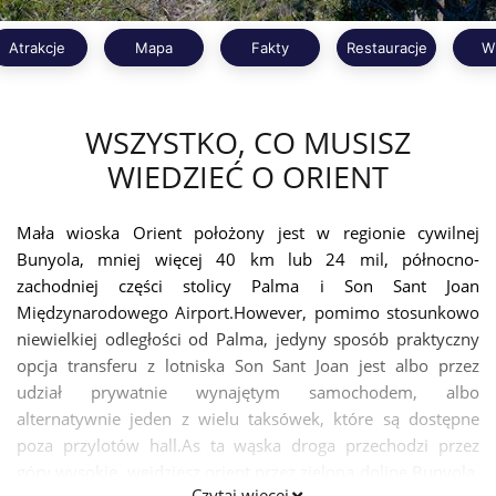
Atrakcje
Mapa
Fakty
Restauracje
W
WSZYSTKO, CO MUSISZ
WIEDZIEĆ O ORIENT
Mała wioska Orient położony jest w regionie cywilnej
Bunyola, mniej więcej 40 km lub 24 mil, północno-
zachodniej części stolicy Palma i Son Sant Joan
Międzynarodowego Airport.However, pomimo stosunkowo
niewielkiej odległości od Palma, jedyny sposób praktyczny
opcja transferu z lotniska Son Sant Joan jest albo przez
udział prywatnie wynajętym samochodem, albo
alternatywnie jeden z wielu taksówek, które są dostępne
poza przylotów hall.As ta wąska droga przechodzi przez
góry wysokie, wejdziesz orient przez zieloną dolinę Bunyola.
Czytaj więcej