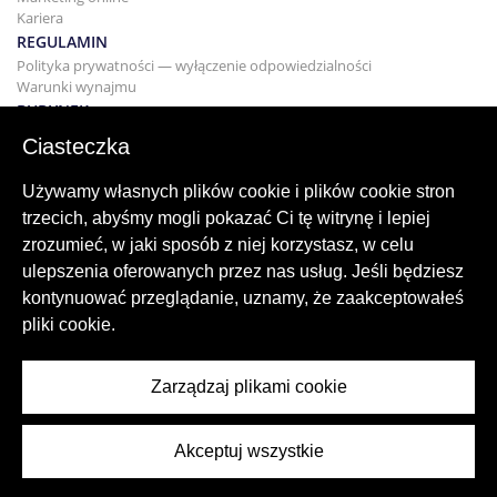
Kariera
REGULAMIN
Polityka prywatności — wyłączenie odpowiedzialności
Warunki wynajmu
BUDYNEK
Projektowanie
Ciasteczka
KUPNO I SPRZEDAŻ
Kupowanie domu
Używamy własnych plików cookie i plików cookie stron
Sprzedaż
trzecich, abyśmy mogli pokazać Ci tę witrynę i lepiej
Hipoteka
zrozumieć, w jaki sposób z niej korzystasz, w celu
Usługa wyszukiwania
ulepszenia oferowanych przez nas usług. Jeśli będziesz
BLOG
kontynuować przeglądanie, uznamy, że zaakceptowałeś
Blog
pliki cookie.
Regiony na całym świecie
Popularne wyszukiwania
Zarządzaj plikami cookie
Akceptuj wszystkie
© 2026 ImmoAbroad, all rights reserved.