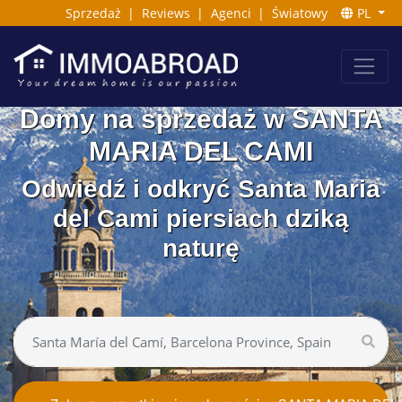
Sprzedaż
|
Reviews
|
Agenci
|
Światowy
PL
Domy na sprzedaż w SANTA
MARIA DEL CAMI
Odwiedź i odkryć Santa Maria
del Cami piersiach dziką
naturę