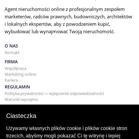
Agent nieruchomości online z profesjonalnym zespołem
marketerów, radców prawnych, budowniczych, architektów
i lokalnych ekspertów, aby z powodzeniem kupić,
wybudować lub wynajmować Twoją nieruchomość.
O NAS
Kontakt
FIRMA
Współpraca
Marketing online
Kariera
REGULAMIN
Polityka prywatności — wyłączenie odpowiedzialności
Warunki wynajmu
BUDYNEK
Projektowanie
Ciasteczka
KUPNO I SPRZEDAŻ
Kupowanie domu
Używamy własnych plików cookie i plików cookie stron
Sprzedaż
trzecich, abyśmy mogli pokazać Ci tę witrynę i lepiej