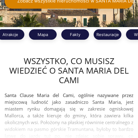
Zobacz wszystkie nieruchomości w SANTA MARIA DEL
Atrakcje
Mapa
Fakty
Restauracje
W
WSZYSTKO, CO MUSISZ
WIEDZIEĆ O SANTA MARIA DEL
CAMI
Santa Clause Maria del Cami, ogólnie nazywane przez
miejscową ludność jako zasadniczo Santa Maria, jest
miastem rynku domagają się w zakresie ogniskowej
Mallorca, a także kieruje do gminy, która zawiera kilka
okolicznych wsi. Położony na płaskiej równinie centralnego z
widokiem na pasmo górskie Tramuntana, byłoby to bardzo
łatwe do jazdy tuż po, nie zdając sobie sprawy, co