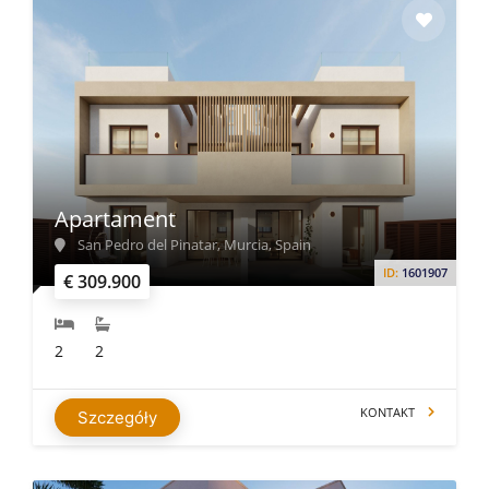
Apartament
San Pedro del Pinatar, Murcia, Spain
ID:
1601907
€ 309.900
2
2
KONTAKT
Szczegóły