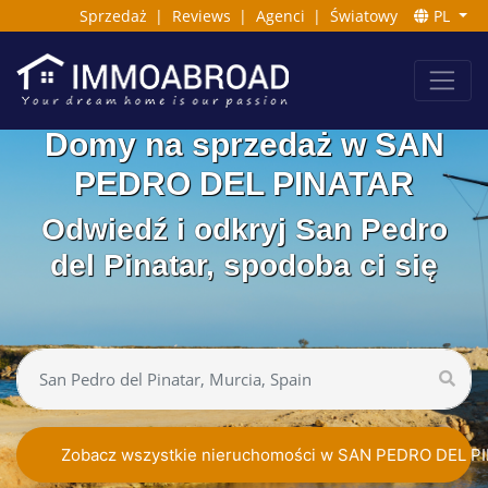
Sprzedaż
|
Reviews
|
Agenci
|
Światowy
PL
Domy na sprzedaż w SAN
PEDRO DEL PINATAR
Odwiedź i odkryj San Pedro
del Pinatar, spodoba ci się
Zobacz wszystkie nieruchomości w SAN PEDRO DEL P