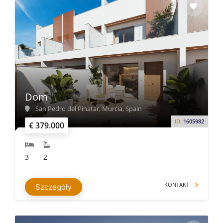
Dom
San Pedro del Pinatar, Murcia, Spain
ID:
1605982
€ 379.000
3
2
KONTAKT
Szczegóły