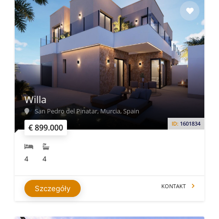
Willa
San Pedro del Pinatar, Murcia, Spain
ID:
1601834
€ 899.000
4
4
KONTAKT
Szczegóły