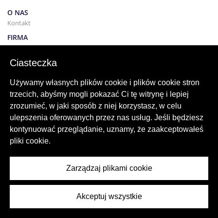
O NAS
Kontakt
FIRMA
Współpraca
Marketing online
Ciasteczka
Kariera
REGULAMIN
Używamy własnych plików cookie i plików cookie stron
Polityka prywatności — wyłączenie odpowiedzialności
trzecich, abyśmy mogli pokazać Ci tę witrynę i lepiej
Warunki wynajmu
zrozumieć, w jaki sposób z niej korzystasz, w celu
BUDYNEK
Projektowanie
ulepszenia oferowanych przez nas usług. Jeśli będziesz
kontynuować przeglądanie, uznamy, że zaakceptowałeś
KUPNO I SPRZEDAŻ
pliki cookie.
Kupowanie domu
Sprzedaż
Hipoteka
Zarządzaj plikami cookie
Usługa wyszukiwania
BLOG
Blog
Akceptuj wszystkie
Regiony na całym świecie
Popularne wyszukiwania