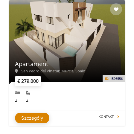
Apartament
San Pedro del Pinatar, Murcia, Spain
ID:
1596556
€ 279.000
2
2
KONTAKT
Szczegóły