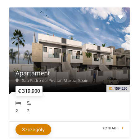
Apartament
San Pedro del Pinatar, Murcia, Spain
ID:
1594250
€ 319.900
2
2
KONTAKT
Szczegóły