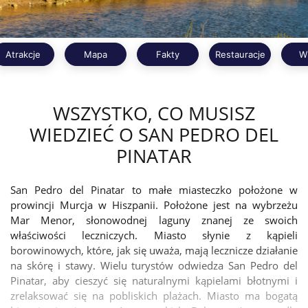
Atrakcje
Mapa
Fakty
Restauracje
W
WSZYSTKO, CO MUSISZ
WIEDZIEĆ O SAN PEDRO DEL
PINATAR
San Pedro del Pinatar to małe miasteczko położone w
prowincji Murcja w Hiszpanii. Położone jest na wybrzeżu
Mar Menor, słonowodnej laguny znanej ze swoich
właściwości leczniczych. Miasto słynie z kąpieli
borowinowych, które, jak się uważa, mają lecznicze działanie
na skórę i stawy. Wielu turystów odwiedza San Pedro del
Pinatar, aby cieszyć się naturalnymi kąpielami błotnymi i
zrelaksować się na pobliskich plażach. Miasto ma bogatą