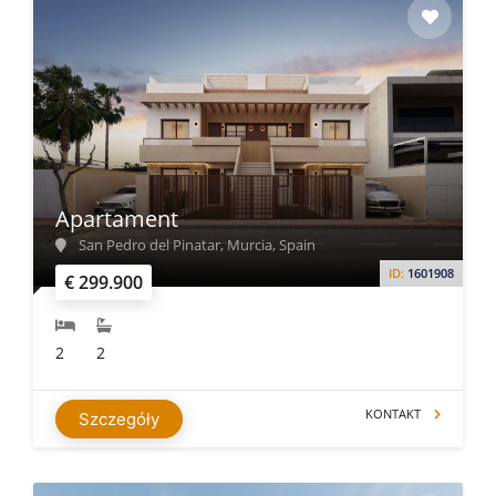
Apartament
San Pedro del Pinatar, Murcia, Spain
ID:
1601908
€ 299.900
2
2
KONTAKT
Szczegóły