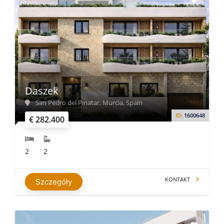
budżetów i preferencji. Wiele obiektów oferuje wspaniałe
widoki na Mar Menor lub znajduje się w odległości krótkiego
spaceru od plaży. Warto współpracować z renomowanym
pośrednikiem w obrocie nieruchomościami, który
przeprowadzi Cię przez proces zakupu i pomoże znaleźć
nieruchomość odpowiadającą Twoim potrzebom.
Daszek
San Pedro del Pinatar, Murcia, Spain
ID:
1600648
€ 282.400
2
2
KONTAKT
Szczegóły