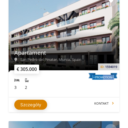
Apartament
San Pedro del Pinatar, Murcia, Spain
ID:
1594019
€ 305.000
3
2
KONTAKT
Szczegóły