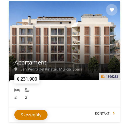
Apartament
San Pedro del Pinatar, Murcia, Spain
ID:
1596253
€ 231.900
2
2
KONTAKT
Szczegóły