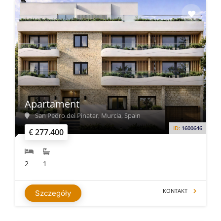
Apartament
San Pedro del Pinatar, Murcia, Spain
ID:
1600646
€ 277.400
2
1
KONTAKT
Szczegóły