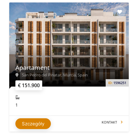
Apartament
San Pedro del Pinatar, Murcia, Spain
ID:
1596251
€ 151.900
1
KONTAKT
Szczegóły