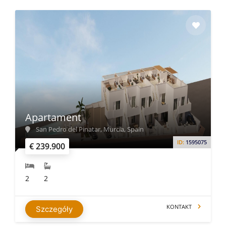
Apartament
San Pedro del Pinatar, Murcia, Spain
ID:
1595075
€ 239.900
2
2
KONTAKT
Szczegóły