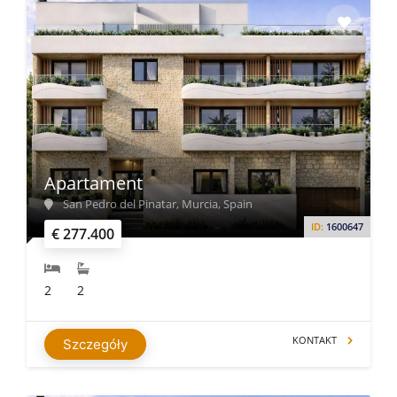
Apartament
San Pedro del Pinatar, Murcia, Spain
ID:
1600647
€ 277.400
2
2
KONTAKT
Szczegóły