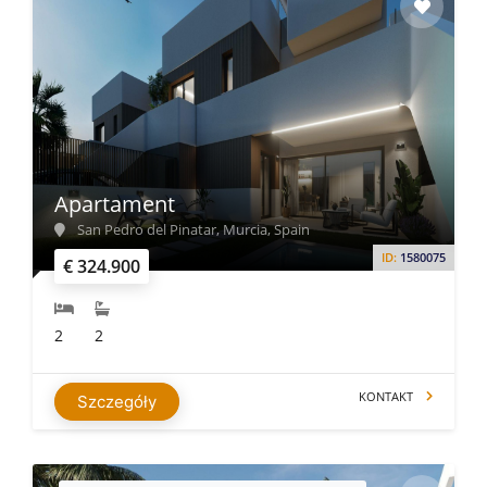
Apartament
San Pedro del Pinatar, Murcia, Spain
ID:
1580075
€ 324.900
2
2
KONTAKT
Szczegóły