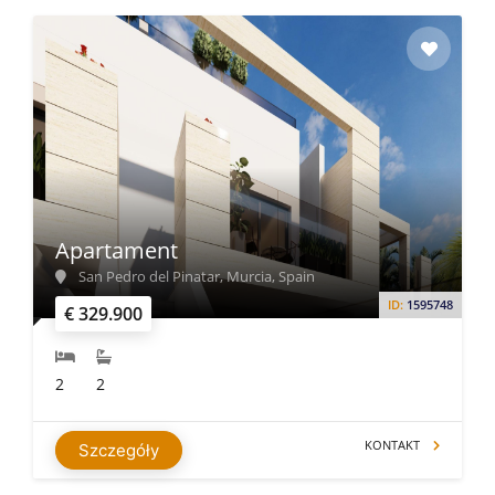
Apartament
San Pedro del Pinatar, Murcia, Spain
ID:
1595748
€ 329.900
2
2
KONTAKT
Szczegóły