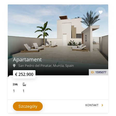
Apartament
San Pedro del Pinatar, Murcia, Spain
ID:
1595077
€ 252.900
1
1
KONTAKT
Szczegóły