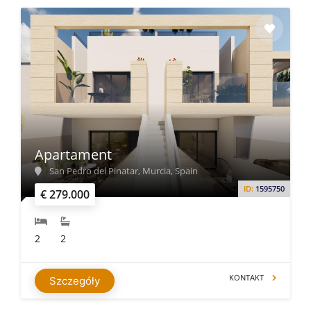
Apartament
San Pedro del Pinatar, Murcia, Spain
ID:
1595750
€ 279.000
2
2
KONTAKT
Szczegóły