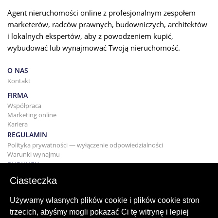
Agent nieruchomości online z profesjonalnym zespołem
marketerów, radców prawnych, budowniczych, architektów
i lokalnych ekspertów, aby z powodzeniem kupić,
wybudować lub wynajmować Twoją nieruchomość.
O NAS
Kontakt
FIRMA
Współpraca
Marketing online
Kariera
REGULAMIN
Polityka prywatności — wyłączenie odpowiedzialności
Warunki wynajmu
BUDYNEK
Projektowanie
Ciasteczka
KUPNO I SPRZEDAŻ
Kupowanie domu
Używamy własnych plików cookie i plików cookie stron
Sprzedaż
trzecich, abyśmy mogli pokazać Ci tę witrynę i lepiej