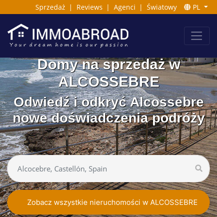
Sprzedaż
|
Reviews
|
Agenci
|
Światowy
PL
Domy na sprzedaż w
ALCOSSEBRE
Odwiedź i odkryć Alcossebre
nowe doświadczenia podróży
Zobacz wszystkie nieruchomości w ALCOSSEBRE