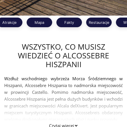
Atrakcje
Mapa
Fakty
Restauracje
W
WSZYSTKO, CO MUSISZ
WIEDZIEĆ O ALCOSSEBRE
HISZPANII
Wzdłuż wschodniego wybrzeża Morza Śródziemnego w
Hiszpanii, Alcossebre Hiszpania to nadmorska miejscowość
w prowincji Castello. Pomimo nadmorska miejscowość,
Alcossebre Hiszpania jest pełna dużych budynków i wchodzi
w granicach miejscowości Alcala delXivert. Jest popularnym
miejscem turystycznym Hiszpanii. Alcossebreis obdarzony
wieloma doskonałymi piaszczystych plaż i parku przyrody.
Czytaj więcej