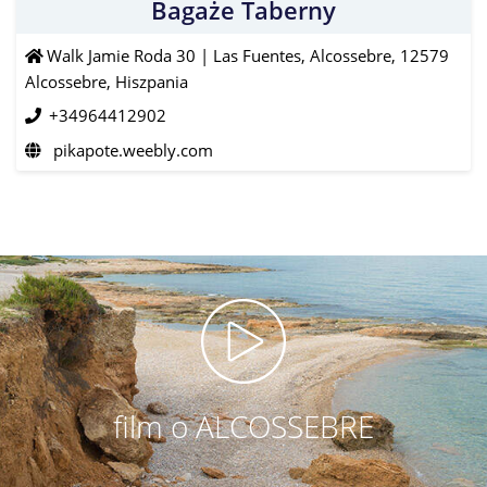
Bagaże Taberny
Walk Jamie Roda 30 | Las Fuentes, Alcossebre, 12579
Alcossebre, Hiszpania
+34964412902
pikapote.weebly.com
film o ALCOSSEBRE