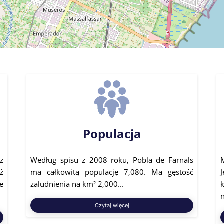
Populacja
z
Według spisu z 2008 roku, Pobla de Farnals
ż
ma całkowitą populację 7,080. Ma gęstość
e
zaludnienia na km² 2,000...
Czytaj więcej