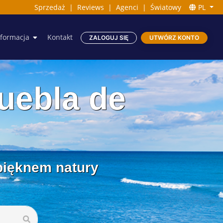
Sprzedaż
|
Reviews
|
Agenci
|
Światowy
PL
nformacja
Kontakt
ZALOGUJ SIĘ
UTWÓRZ KONTO
uebla de
 pięknem natury