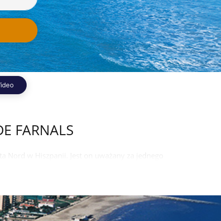
ideo
DE FARNALS
ta Nord w Hiszpanii. Jest on uważany za jednego
osiągalny przez turystów.