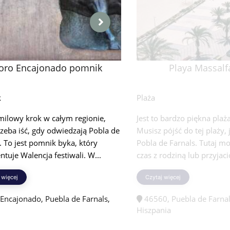
oro Encajonado pomnik
Playa Massalf
k
Plaża
 milowy krok w całym regionie,
Jest to bardzo piękna plaż
rzeba iść, gdy odwiedzają Pobla de
Musisz pójść do tej plaży,
. To jest pomnik byka, który
Pobla de Farnals. Tutaj m
ntuje Walencja festiwali. W...
czas z rodziną lub przyjació
 więcej
Czytaj więcej
Encajonado, Puebla de Farnals,
46560, Puebla de Farnal
Hiszpania