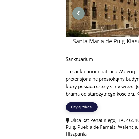
Santa Maria de Puig Klas
Sanktuarium
To sanktuarium patrona Walencji. 
pretensjonalne prostokątny budyn
który posiada cztery silne wieże. J
bramą od starożytnego kościoła. K
Czytaj więcej
Ulica Rat Penat niego, 1A, 46540
Puig, Puebla de Farnals, Walencja,
Hiszpania