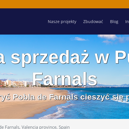
Nasze projekty
Zbudować
Blog
I
 sprzedaż w P
Farnals
yć Pobla de Farnals cieszyć się