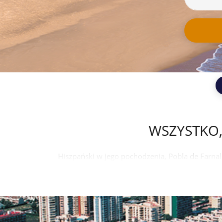
WSZYSTKO,
Hiszpański w jego pochodzenia, Pobla de Farnal
z najlepszych miejsc wypoczynkowych na całym św