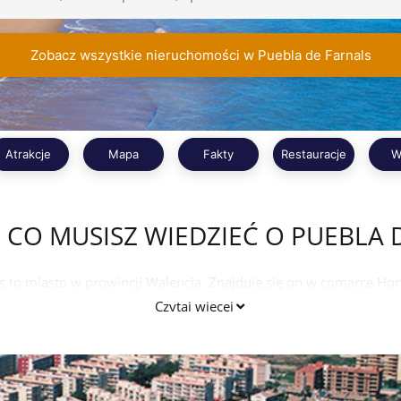
Zobacz wszystkie nieruchomości w Puebla de Farnals
Atrakcje
Mapa
Fakty
Restauracje
W
 CO MUSISZ WIEDZIEĆ O PUEBLA 
s to miasto w prowincji Walencja. Znajduje się on w comarce Hor
iecie. Ponieważ leży blisko miasta Valencia dlatego jest łatwo 
Czytaj więcej