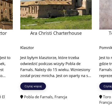
ztor
Ara Christi Charterhouse
T
Klasztor
Pomni
Jest to
Jest byłym klasztorze, które trzeba
Jest to
ek,
odwiedzić podczas wizyty Pobla de
gdzie t
est
Farnals. Należy do 15 wieku. Wzniesiony
Farnals
o...
został przez mnicha. Jest on oparty na s...
repreze
Czytaj więcej
Czytaj
 El
Pobla de Farnals, Francja
Toro 
Francja