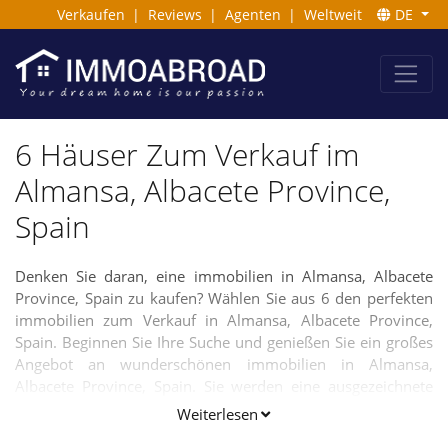
Verkaufen
|
Reviews
|
Agenten
|
Weltweit
DE
6 Häuser Zum Verkauf im
Almansa, Albacete Province,
Spain
Denken Sie daran, eine immobilien in Almansa, Albacete
Province, Spain zu kaufen? Wählen Sie aus 6 den perfekten
immobilien zum Verkauf in Almansa, Albacete Province,
Spain. Beginnen Sie Ihre Suche und genießen Sie ein großes
Angebot an wunderschönen immobilien in Almansa,
Albacete Province, Spain. Sie werden eine ausgezeichnete
Auswahl an Villen, Häusern und Apartments vorfinden,
Weiterlesen
jedoch ebenso Baugrundstücke auf unserer Webseite und