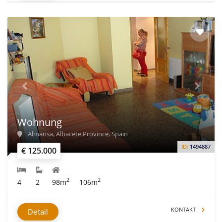
Wohnung
Almansa, Albacete Province, Spain
ID:
1494887
€ 125.000
2
2
4
2
98m
106m
KONTAKT
Detail