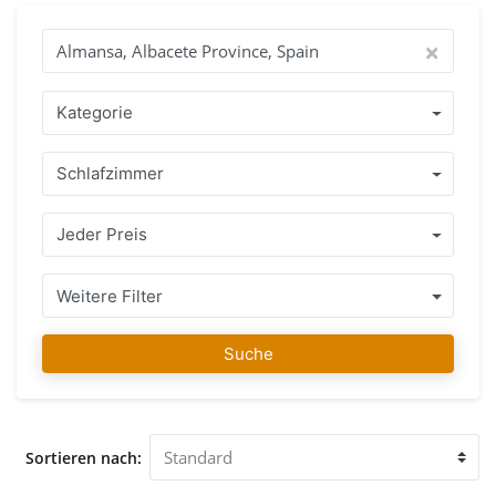
das ist der beste Weg, Ihre Suche zu beginnen, um Ihre neue
Traum immobilien im Ausland zu finden. Nehmen Sie sich
die Zeit und Sie können unsere Agenten jederzeit
kontaktieren, wenn Sie Fragen haben. Unsere Leidenschaft
ist, Ihr Traumhaus für Sie zu finden! Warum mit IMMO
Kategorie
ABROAD kaufen? Profitieren Sie von über 15 Jahren
Erfahrung mit einem Team von Agenten, die Ihre Sprache
Schlafzimmer
sprechen und die Regeln und Richtlinien des Landes kennen,
wo Sie Ihre immobilien kaufen möchten. Eine Reihe von
gepflegten immobilien, gelegen in Almansa, Albacete
Jeder Preis
Province, Spain oder in der unmittelbaren Umgebung mit
einem ehrlichen professionellen Ratschlag garantieren
Ihnen, dass Sie die richtige Entscheidung treffen. Sobald Sie
Weitere Filter
Ihre favorisierte immobilien gefunden haben, können Sie
sich bei Ihrem Kauf auf uns verlassen und zwar nicht nur
Suche
während des Kaufprozesses, sondern auch noch lange
danach werden wir Ihnen bei Bedarf mit Rat beiseite stehen.
Unser Team von IMMO ABROAD wünscht Ihnen viel Freude
beim Finden Ihrer favorisierten immobilien in Almansa,
Sortieren nach:
Albacete Province, Spain. Gerne begrüßen wir Sie in
unserem Büro in Almansa, Albacete Province, Spain, um Sie