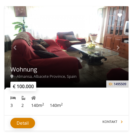
Wohnung
Almansa, Albacete Province, Spain
ID:
1495509
€ 100.000
2
2
3
2
140m
140m
KONTAKT
Detail