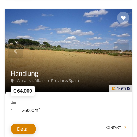
Handlung
Almansa, Albacete Province, Spain
ID:
1494915
€ 64.000
2
1
26000m
KONTAKT
Detail