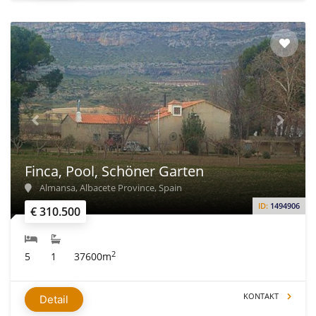
Finca, Pool, Schöner Garten
Almansa, Albacete Province, Spain
ID:
1494906
€ 310.500
2
5
1
37600m
KONTAKT
Detail