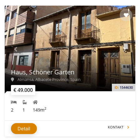
zu beraten und Sie dabei zu unterstützen, sich die von Ihnen
ausgesuchten immobilien anzusehen.
Haus, Schöner Garten
Almansa, Albacete Province, Spain
ID:
1544630
€ 49.000
2
2
1
149m
KONTAKT
Detail