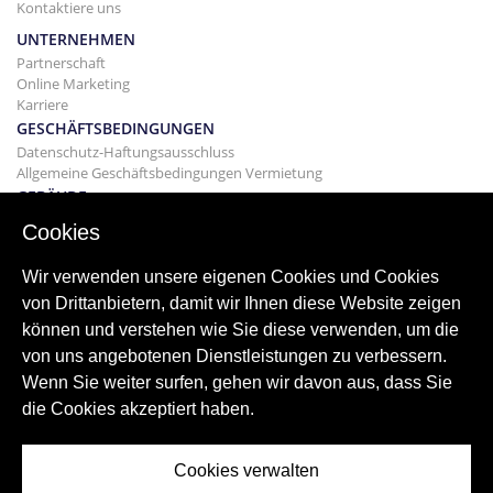
Kontaktiere uns
UNTERNEHMEN
Partnerschaft
Online Marketing
Karriere
GESCHÄFTSBEDINGUNGEN
Datenschutz-Haftungsausschluss
Allgemeine Geschäftsbedingungen Vermietung
GEBÄUDE
Projekte
Cookies
KAUF
Kaufen Sie Ihr Haus
Wir verwenden unsere eigenen Cookies und Cookies
Verkaufen
von Drittanbietern, damit wir Ihnen diese Website zeigen
Hypothek
können und verstehen wie Sie diese verwenden, um die
Suchdienst
von uns angebotenen Dienstleistungen zu verbessern.
BLOGGEN
Wenn Sie weiter surfen, gehen wir davon aus, dass Sie
Bloggen
die Cookies akzeptiert haben.
Weltweite Regionen
Oft gesucht
Cookies verwalten