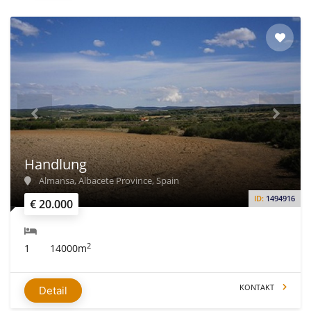
Handlung
Almansa, Albacete Province, Spain
ID:
1494916
€ 20.000
2
1
14000m
KONTAKT
Detail