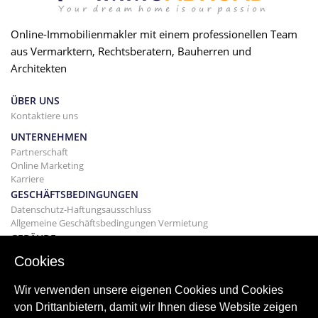
Online-Immobilienmakler mit einem professionellen Team
aus Vermarktern, Rechtsberatern, Bauherren und
Architekten
ÜBER UNS
Kontaktiere uns
UNTERNEHMEN
Partnerschaft
Online Marketing
Karriere
GESCHÄFTSBEDINGUNGEN
Datenschutz-Haftungsausschluss
Allgemeine Geschäftsbedingungen Vermietung
GEBÄUDE
Projekte
Cookies
KAUF
Kaufen Sie Ihr Haus
Wir verwenden unsere eigenen Cookies und Cookies
Verkaufen
von Drittanbietern, damit wir Ihnen diese Website zeigen
Hypothek