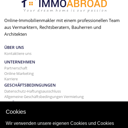
Online-Immobilienmakler mit einem professionellen Team
aus Vermarktern, Rechtsberatern, Bauherren und
Architekten
ÜBER UNS
Kontaktiere uns
UNTERNEHMEN
Partnerschaft
Online Marketing
Karriere
GESCHÄFTSBEDINGUNGEN
Datenschutz-Haftungsausschluss
Allgemeine Geschäftsbedingungen Vermietung
GEBÄUDE
Projekte
Cookies
KAUF
Kaufen Sie Ihr Haus
Wir verwenden unsere eigenen Cookies und Cookies