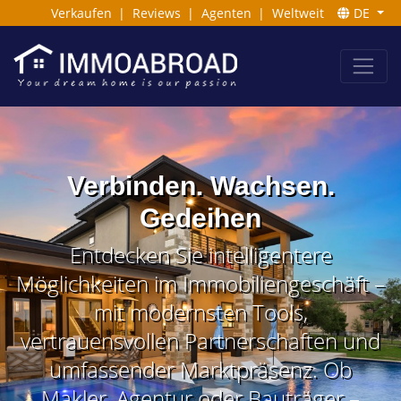
Verkaufen
|
Reviews
|
Agenten
|
Weltweit
DE
Verbinden. Wachsen.
Gedeihen
Entdecken Sie intelligentere
Möglichkeiten im Immobiliengeschäft –
mit modernsten Tools,
vertrauensvollen Partnerschaften und
umfassender Marktpräsenz. Ob
Makler, Agentur oder Bauträger –