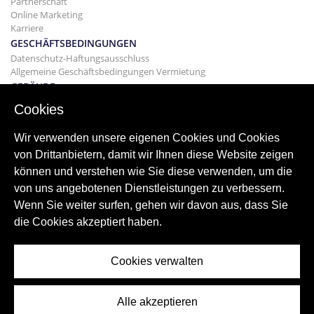
Partnerschaft
Online Marketing
Karriere
GESCHÄFTSBEDINGUNGEN
Datenschutz-Haftungsausschluss
Allgemeine Geschäftsbedingungen Vermietung
GEBÄUDE
Projekte
Cookies
KAUF
Kaufen Sie Ihr Haus
Wir verwenden unsere eigenen Cookies und Cookies
Verkaufen
von Drittanbietern, damit wir Ihnen diese Website zeigen
Hypothek
können und verstehen wie Sie diese verwenden, um die
Suchdienst
von uns angebotenen Dienstleistungen zu verbessern.
BLOGGEN
Wenn Sie weiter surfen, gehen wir davon aus, dass Sie
Bloggen
die Cookies akzeptiert haben.
Weltweite Regionen
Oft gesucht
Cookies verwalten
Alle akzeptieren