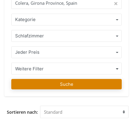
und Sie können unsere Agenten jederzeit kontaktieren,
wenn Sie Fragen haben. Unsere Leidenschaft ist, Ihr
Traumhaus für Sie zu finden! Warum mit IMMO ABROAD
Kategorie
kaufen? Profitieren Sie von über 15 Jahren Erfahrung mit
einem Team von Agenten, die Ihre Sprache sprechen und die
Schlafzimmer
Regeln und Richtlinien des Landes kennen, wo Sie Ihre
immobilien kaufen möchten. Eine Reihe von gepflegten
immobilien, gelegen in Colera, Girona Province, Spain oder
Jeder Preis
in der unmittelbaren Umgebung mit einem ehrlichen
professionellen Ratschlag garantieren Ihnen, dass Sie die
richtige Entscheidung treffen. Sobald Sie Ihre favorisierte
Weitere Filter
immobilien gefunden haben, können Sie sich bei Ihrem Kauf
auf uns verlassen und zwar nicht nur während des
Suche
Kaufprozesses, sondern auch noch lange danach werden wir
Ihnen bei Bedarf mit Rat beiseite stehen. Unser Team von
IMMO ABROAD wünscht Ihnen viel Freude beim Finden
Ihrer favorisierten immobilien in Colera, Girona Province,
Sortieren nach:
Spain. Gerne begrüßen wir Sie in unserem Büro in Colera,
Girona Province, Spain, um Sie zu beraten und Sie dabei zu
unterstützen, sich die von Ihnen ausgesuchten immobilien