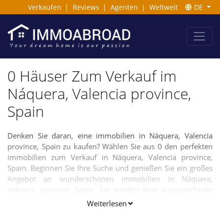
Verkaufen
|
Reviews
|
Agenten
|
Weltweit
DE
0 Häuser Zum Verkauf im
Náquera, Valencia province,
Spain
Denken Sie daran, eine immobilien in Náquera, Valencia
province, Spain zu kaufen? Wählen Sie aus 0 den perfekten
immobilien zum Verkauf in Náquera, Valencia province,
Spain. Beginnen Sie Ihre Suche und genießen Sie ein großes
Angebot an wunderschönen immobilien in Náquera,
Valencia province, Spain. Sie werden eine ausgezeichnete
Auswahl an Villen, Häusern und Apartments vorfinden,
Weiterlesen
jedoch ebenso Baugrundstücke auf unserer Webseite und