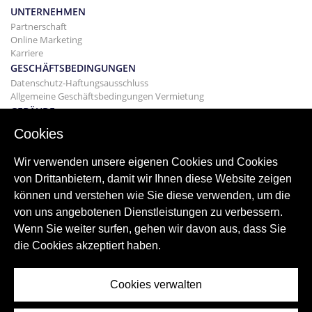
UNTERNEHMEN
Partnerschaft
Online Marketing
Karriere
GESCHÄFTSBEDINGUNGEN
Datenschutz-Haftungsausschluss
Allgemeine Geschäftsbedingungen Vermietung
GEBÄUDE
Projekte
Cookies
KAUF
Kaufen Sie Ihr Haus
Wir verwenden unsere eigenen Cookies und Cookies
Verkaufen
von Drittanbietern, damit wir Ihnen diese Website zeigen
Hypothek
können und verstehen wie Sie diese verwenden, um die
Suchdienst
von uns angebotenen Dienstleistungen zu verbessern.
BLOGGEN
Wenn Sie weiter surfen, gehen wir davon aus, dass Sie
Bloggen
die Cookies akzeptiert haben.
Weltweite Regionen
Oft gesucht
Cookies verwalten