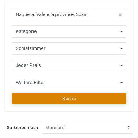
das ist der beste Weg, Ihre Suche zu beginnen, um Ihre neue
Traum immobilien im Ausland zu finden. Nehmen Sie sich
die Zeit und Sie können unsere Agenten jederzeit
kontaktieren, wenn Sie Fragen haben. Unsere Leidenschaft
ist, Ihr Traumhaus für Sie zu finden! Warum mit IMMO
Kategorie
ABROAD kaufen? Profitieren Sie von über 15 Jahren
Erfahrung mit einem Team von Agenten, die Ihre Sprache
Schlafzimmer
sprechen und die Regeln und Richtlinien des Landes kennen,
wo Sie Ihre immobilien kaufen möchten. Eine Reihe von
gepflegten immobilien, gelegen in Náquera, Valencia
Jeder Preis
province, Spain oder in der unmittelbaren Umgebung mit
einem ehrlichen professionellen Ratschlag garantieren
Ihnen, dass Sie die richtige Entscheidung treffen. Sobald Sie
Weitere Filter
Ihre favorisierte immobilien gefunden haben, können Sie
sich bei Ihrem Kauf auf uns verlassen und zwar nicht nur
Suche
während des Kaufprozesses, sondern auch noch lange
danach werden wir Ihnen bei Bedarf mit Rat beiseite stehen.
Unser Team von IMMO ABROAD wünscht Ihnen viel Freude
beim Finden Ihrer favorisierten immobilien in Náquera,
Sortieren nach:
Valencia province, Spain. Gerne begrüßen wir Sie in
unserem Büro in Náquera, Valencia province, Spain, um Sie