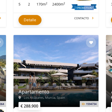
2
2
5
2
170m
2400m
CONTACTO
Detalle
Apartamento
Los Alcázares, Murcia, Spain
064
ID:
1594734
€ 288.900