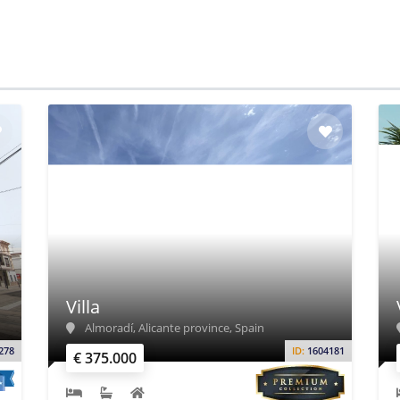
Villa
Almoradí, Alicante province, Spain
278
ID:
1604181
€ 375.000