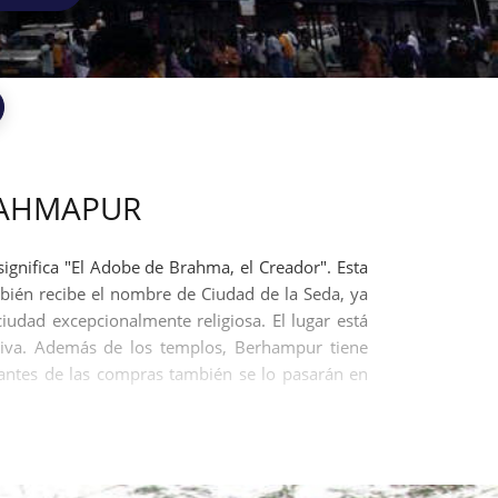
RAHMAPUR
gnifica "El Adobe de Brahma, el Creador". Esta
bién recibe el nombre de Ciudad de la Seda, ya
dad excepcionalmente religiosa. El lugar está
Shiva. Además de los templos, Berhampur tiene
mantes de las compras también se lo pasarán en