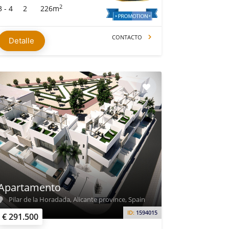
2
3 - 4
2
226m
CONTACTO
Detalle
Apartamento
Pilar de la Horadada, Alicante province, Spain
ID:
1594015
€ 291.500