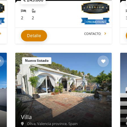
2
2
CONTACTO
Detalle
Nuevo listado
Villa
Oliva, Valencia province, Spain