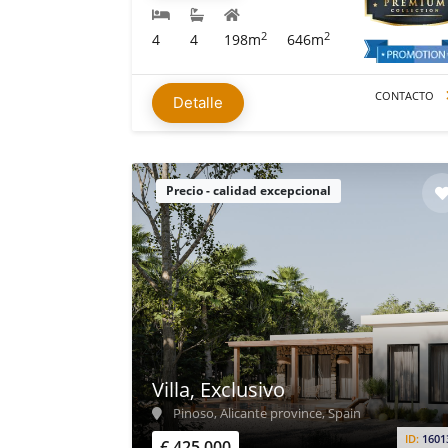
2
2
4
4
198m
646m
CONTACTO
Detalle
Precio - calidad excepcional
Villa, Exclusivo
Pinoso, Alicante province, Spain
ID:
1601
€ 425.000