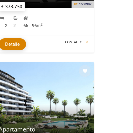
ID:
1600982
€ 373.730
2
1 - 2
2
66 - 96m
CONTACTO
Detalle
Apartamento