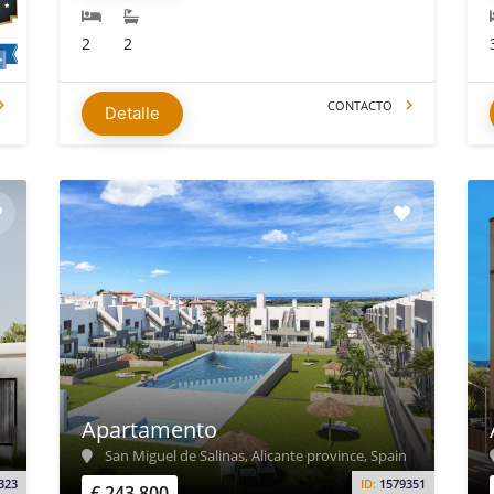
2
2
CONTACTO
Detalle
Apartamento
San Miguel de Salinas, Alicante province, Spain
323
ID:
1579351
€ 243.800