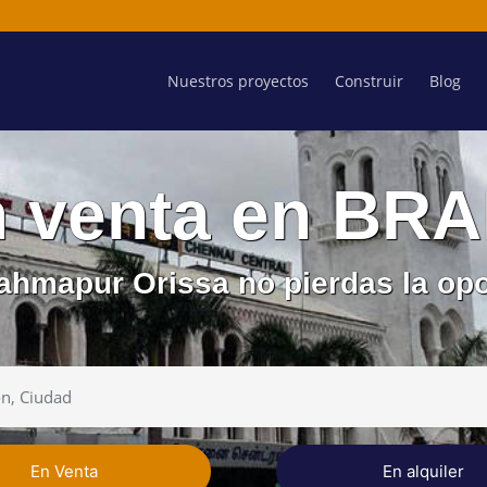
Nuestros proyectos
Construir
Blog
n venta en B
rahmapur Orissa no pierdas la opo
En Venta
En alquiler