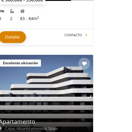
2
3
2
83 - 84m
CONTACTO
Detalle
Excelente ubicación
Apartamento
Calpe, Alicante province, Spain