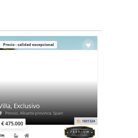
Precio - calidad excepcional
Villa, Exclusivo
Pinoso, Alicante province, Spain
ID:
1601324
€ 475.000