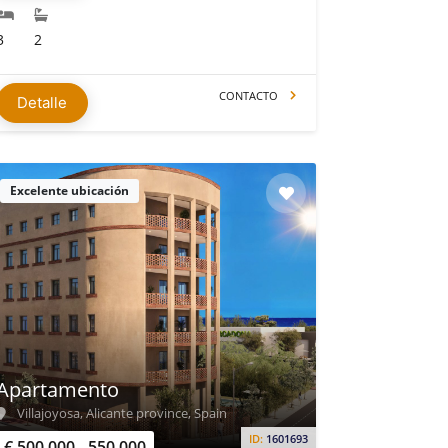
3
2
CONTACTO
Detalle
Excelente ubicación
Apartamento
Villajoyosa, Alicante province, Spain
ID:
1601693
€ 500.000 - 550.000