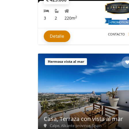
2
3
2
220m
CONTACTO
Detalle
Hermosa vista al mar
Casa, Terraza con vista al mar
Calpe, Alicante province, Spain