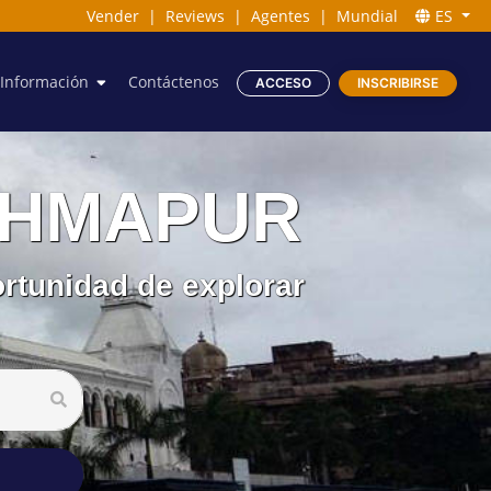
Vender
|
Reviews
|
Agentes
|
Mundial
ES
Información
Contáctenos
ACCESO
INSCRIBIRSE
RAHMAPUR
rtunidad de explorar