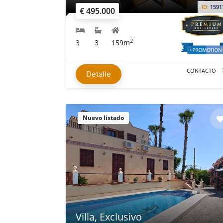
ID:
1591
€ 495.000
2
3
3
159m
CONTACTO
Detalle
Nuevo listado
Villa, Exclusivo