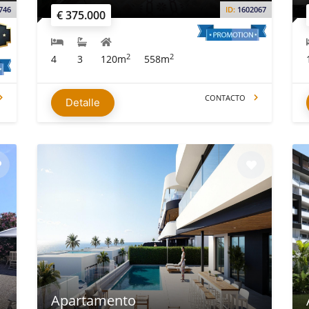
746
ID:
1602067
€ 375.000
2
2
4
3
120m
558m
CONTACTO
Detalle
Apartamento