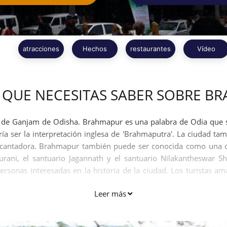
atracciones
Hechos
restaurantes
Vídeo
 QUE NECESITAS SABER SOBRE B
o de Ganjam de Odisha. Brahmapur es una palabra de Odia que si
a ser la interpretación inglesa de 'Brahmaputra'. La ciudad tam
ncantadora. Brahmapur también puede ser conocida como una ciu
urani, el santuario Jagannath y el santuario Nilakantheswar 
rsonas interesadas en la historia de la ciudad. Los turistas a
Leer más