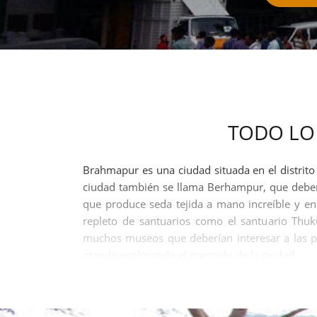
TODO LO
Brahmapur es una ciudad situada en el distrit
ciudad también se llama Berhampur, que deberí
que produce seda tejida a mano increíble y e
repleto de santuarios como el santuario Thuk
muchos museos que deberían interesar a las pe
grande explorando el mercado de la ciudad.