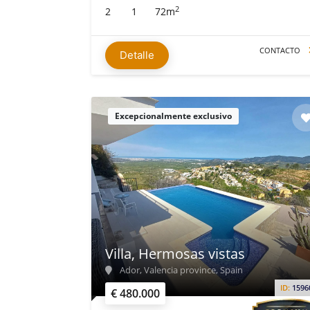
2
2
1
72m
CONTACTO
Detalle
Excepcionalmente exclusivo
Villa, Hermosas vistas
Ador, Valencia province, Spain
ID:
1596
€ 480.000