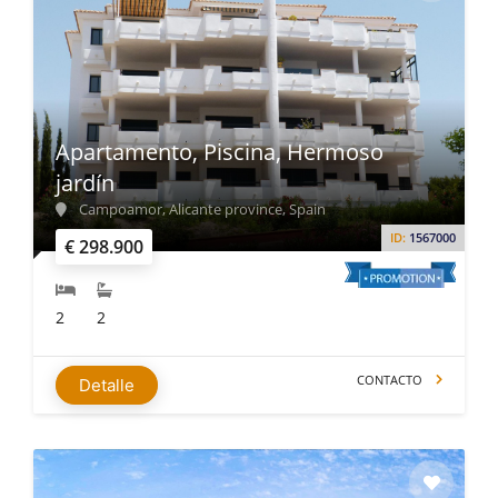
Apartamento, Piscina, Hermoso
jardín
Campoamor, Alicante province, Spain
ID:
1567000
€ 298.900
2
2
CONTACTO
Detalle