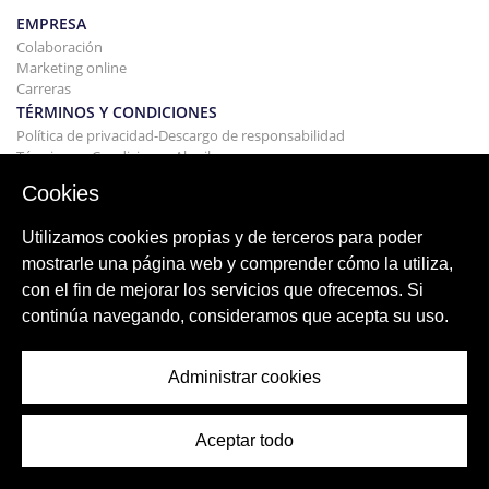
EMPRESA
Colaboración
Marketing online
Carreras
TÉRMINOS Y CONDICIONES
Política de privacidad-Descargo de responsabilidad
Términos y Condiciones Alquileres
EDIFICIO
Cookies
Proyectos
COMPRAR Y VENDER
Utilizamos cookies propias y de terceros para poder
Comprando tu casa
mostrarle una página web y comprender cómo la utiliza,
Vender
con el fin de mejorar los servicios que ofrecemos. Si
Hipoteca
continúa navegando, consideramos que acepta su uso.
Servicio de búsqueda
BLOG
Blog
Administrar cookies
Regiones de todo el mundo
Búsquedas populares
Aceptar todo