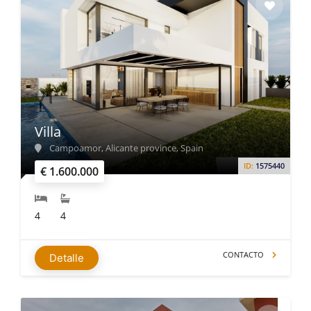
Villa
Campoamor, Alicante province, Spain
ID:
1575440
€ 1.600.000
4
4
CONTACTO
Detalle