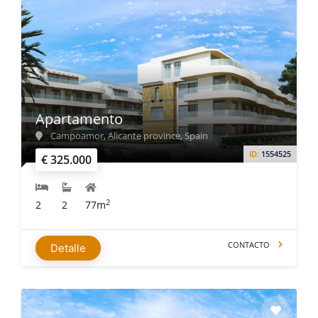
Apartamento
Campoamor, Alicante province, Spain
ID:
1554525
€ 325.000
2
2
2
77m
CONTACTO
Detalle