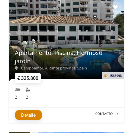
Apartamento, Piscina, Hermoso
jardín
Campoamor, Alicante province, Spain
ID:
1566998
€ 325.800
2
2
CONTACTO
Detalle