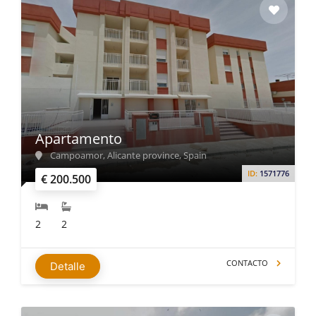
Apartamento
Campoamor, Alicante province, Spain
ID:
1571776
€ 200.500
2
2
CONTACTO
Detalle