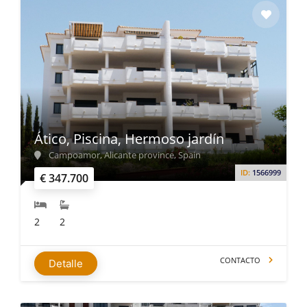
Ático, Piscina, Hermoso jardín
Campoamor, Alicante province, Spain
ID:
1566999
€ 347.700
2
2
CONTACTO
Detalle