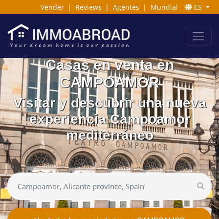
Vender
|
Reviews
|
Agentes
|
Mundial
ES
Casas en venta en
CAMPOAMOR
Visitar y descubrir una nueva
experiencia Campoamor
mediterráneo