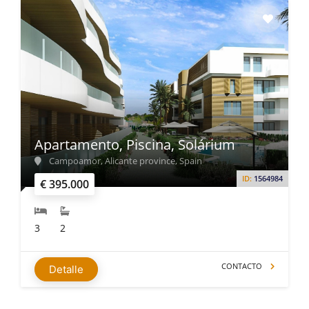
Apartamento, Piscina, Solárium
Campoamor, Alicante province, Spain
ID:
1564984
€ 395.000
3
2
CONTACTO
Detalle