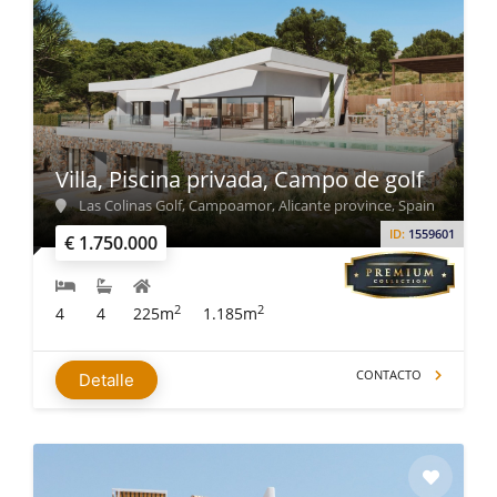
Villa, Piscina privada, Campo de golf
Las Colinas Golf, Campoamor, Alicante province, Spain
ID:
1559601
€ 1.750.000
2
2
4
4
225m
1.185m
CONTACTO
Detalle