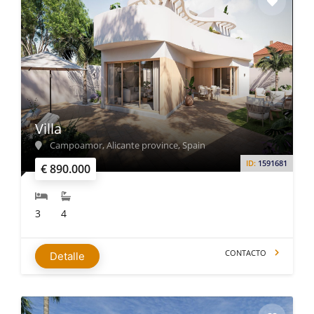
Villa
Campoamor, Alicante province, Spain
ID:
1591681
€ 890.000
3
4
CONTACTO
Detalle