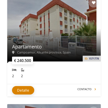
Apartamento
Campoamor, Alicante province, Spain
ID:
1571778
€ 240.500
2
2
CONTACTO
Detalle