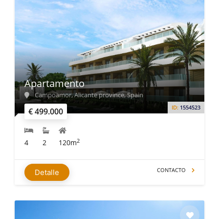
Apartamento
Campoamor, Alicante province, Spain
ID:
1554523
€ 499.000
2
4
2
120m
CONTACTO
Detalle