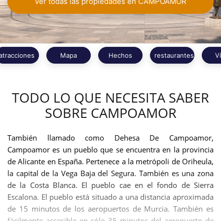
Ver todas las propiedades en CAMPOAMOR
atracciones
Mapa
Hechos
restaurantes
V
TODO LO QUE NECESITA SABER
SOBRE CAMPOAMOR
También llamado como Dehesa De Campoamor,
Campoamor es un pueblo que se encuentra en la provincia
de Alicante en España. Pertenece a la metrópoli de Oriheula,
la capital de la Vega Baja del Segura. También es una zona
de la Costa Blanca. El pueblo cae en el fondo de Sierra
Escalona. El pueblo está situado a una distancia aproximada
de 15 minutos de los aeropuertos de Murcia. También es
fácilmente accesible en sólo 35 minutos del aeropuerto de