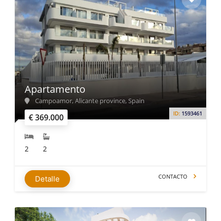
Apartamento
Campoamor, Alicante province, Spain
ID:
1593461
€ 369.000
2
2
CONTACTO
Detalle