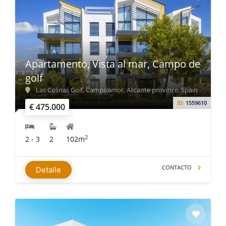
Apartamento, Vista al mar, Campo de
golf
Las Colinas Golf, Campoamor, Alicante province, Spain
ID:
1559610
€ 475.000
2
2 - 3
2
102m
CONTACTO
Detalle