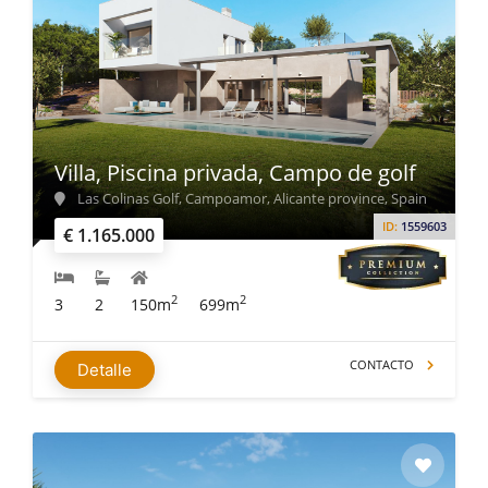
Villa, Piscina privada, Campo de golf
Las Colinas Golf, Campoamor, Alicante province, Spain
ID:
1559603
€ 1.165.000
2
2
3
2
150m
699m
CONTACTO
Detalle