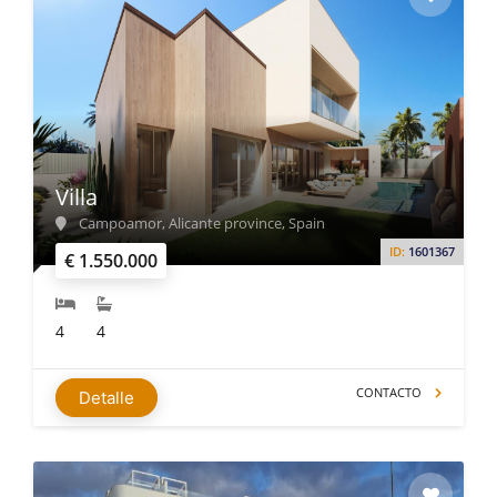
Villa
Campoamor, Alicante province, Spain
ID:
1601367
€ 1.550.000
4
4
CONTACTO
Detalle