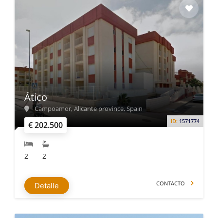
Ático
Campoamor, Alicante province, Spain
ID:
1571774
€ 202.500
2
2
CONTACTO
Detalle