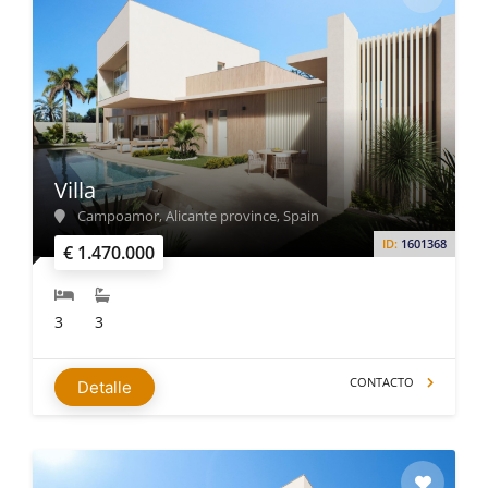
Villa
Campoamor, Alicante province, Spain
ID:
1601368
€ 1.470.000
3
3
CONTACTO
Detalle