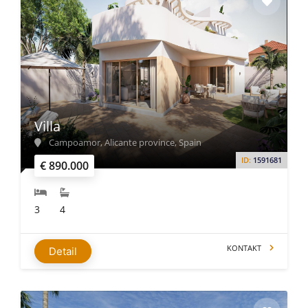
Villa
Campoamor, Alicante province, Spain
ID:
1591681
€ 890.000
3
4
KONTAKT
Detail