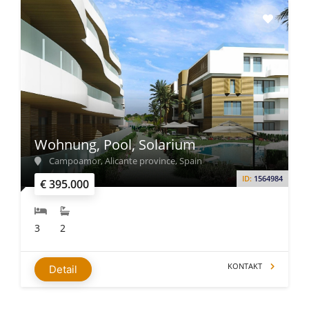
Wohnung, Pool, Solarium
Campoamor, Alicante province, Spain
ID:
1564984
€ 395.000
3
2
KONTAKT
Detail