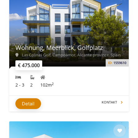
Wohnung, Meerblick, Golfplatz
Las Colinas Golf, Campoamor, Alicante province, Spain
ID:
1559610
€ 475.000
2
2 - 3
2
102m
KONTAKT
Detail