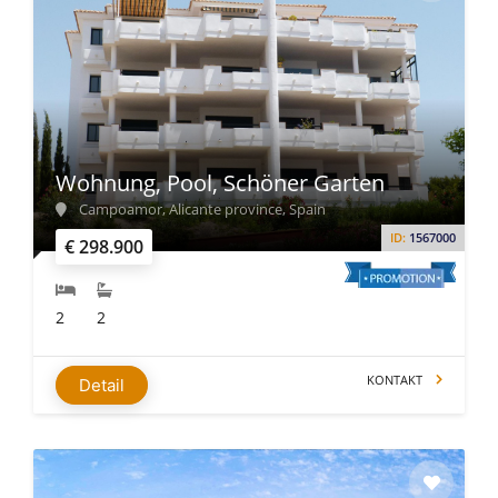
Wohnung, Pool, Schöner Garten
Campoamor, Alicante province, Spain
ID:
1567000
€ 298.900
2
2
KONTAKT
Detail