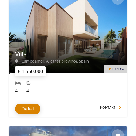
Villa
Campoamor, Alicante province, Spain
ID:
1601367
€ 1.550.000
4
4
KONTAKT
Detail