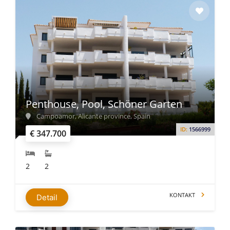
Penthouse, Pool, Schöner Garten
Campoamor, Alicante province, Spain
ID:
1566999
€ 347.700
2
2
KONTAKT
Detail