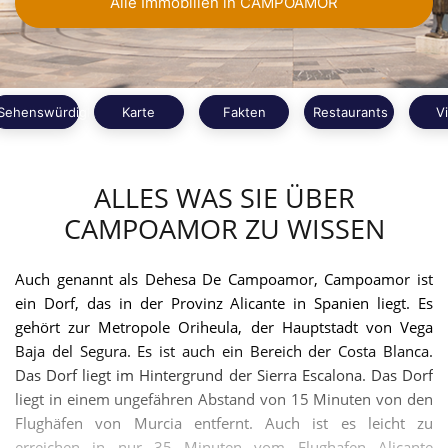
Alle Immobilien in CAMPOAMOR
Sehenswürdigkeiten
Karte
Fakten
Restaurants
V
ALLES WAS SIE ÜBER
CAMPOAMOR ZU WISSEN
Auch genannt als Dehesa De Campoamor, Campoamor ist
ein Dorf, das in der Provinz Alicante in Spanien liegt. Es
gehört zur Metropole Oriheula, der Hauptstadt von Vega
Baja del Segura. Es ist auch ein Bereich der Costa Blanca.
Das Dorf liegt im Hintergrund der Sierra Escalona. Das Dorf
liegt in einem ungefähren Abstand von 15 Minuten von den
Flughäfen von Murcia entfernt. Auch ist es leicht zu
erreichen in nur 35 Minuten vom Flughafen Alicante