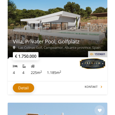
Villa, Privater Pool, Golfplatz
Las Colinas Golf, Campoamor, Alicante province, Spain
ID:
1559601
€ 1.750.000
2
2
4
4
225m
1.185m
KONTAKT
Detail