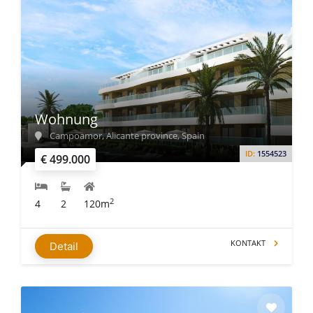
Wohnung
Campoamor, Alicante province, Spain
ID:
1554523
€ 499.000
2
4
2
120m
KONTAKT
Detail