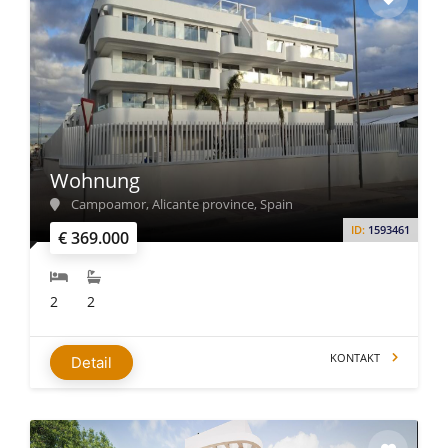
Wohnung
Campoamor, Alicante province, Spain
ID:
1593461
€ 369.000
2
2
KONTAKT
Detail