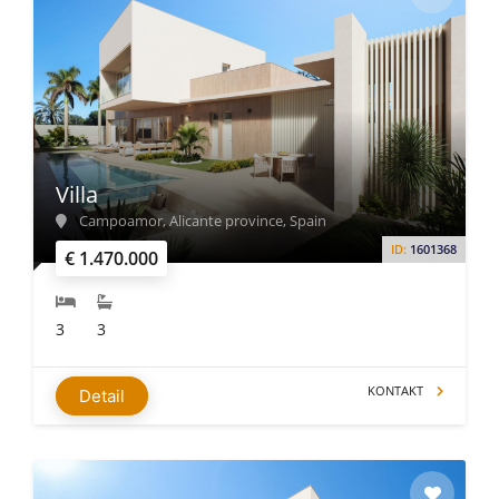
Villa
Campoamor, Alicante province, Spain
ID:
1601368
€ 1.470.000
3
3
KONTAKT
Detail