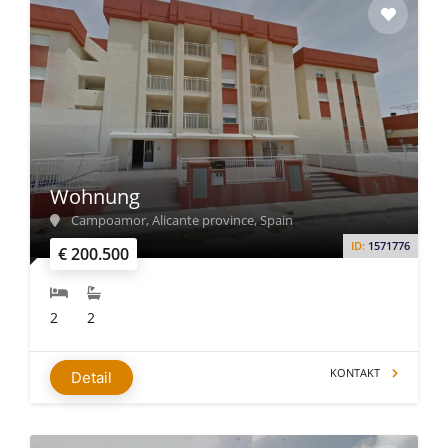
Wohnung
Campoamor, Alicante province, Spain
ID:
1571776
€ 200.500
2
2
KONTAKT
Detail