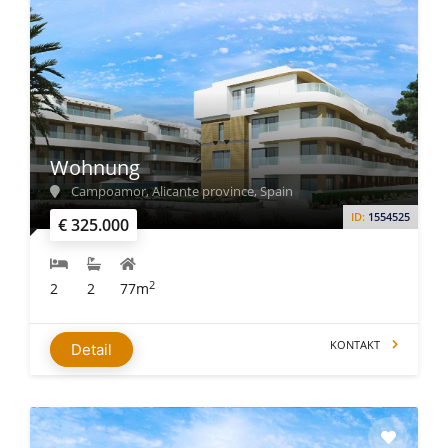
Wohnung
Campoamor, Alicante province, Spain
ID:
1554525
€ 325.000
2
2
2
77m
KONTAKT
Detail