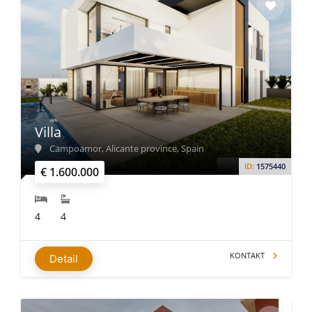
Villa
Campoamor, Alicante province, Spain
ID:
1575440
€ 1.600.000
4
4
KONTAKT
Detail