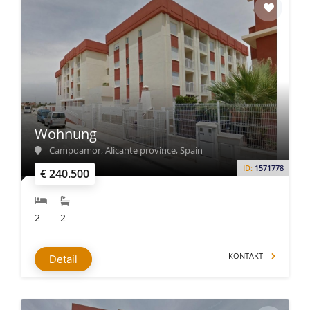
Wohnung
Campoamor, Alicante province, Spain
ID:
1571778
€ 240.500
2
2
KONTAKT
Detail