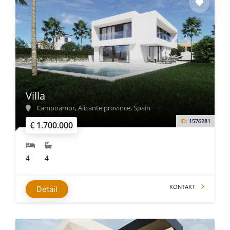
Villa
Campoamor, Alicante province, Spain
ID:
1576281
€ 1.700.000
4
4
KONTAKT
Detail