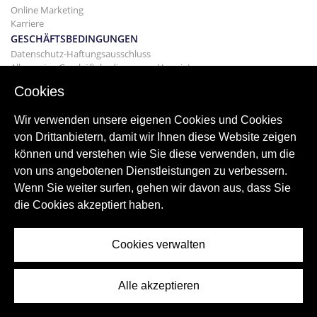
Online Marketing
Karriere
GESCHÄFTSBEDINGUNGEN
Datenschutz-Haftungsausschluss
Allgemeine Geschäftsbedingungen Vermietung
GEBÄUDE
Cookies
Projekte
KAUF
Wir verwenden unsere eigenen Cookies und Cookies
Kaufen Sie Ihr Haus
von Drittanbietern, damit wir Ihnen diese Website zeigen
Verkaufen
können und verstehen wie Sie diese verwenden, um die
Hypothek
von uns angebotenen Dienstleistungen zu verbessern.
Suchdienst
Wenn Sie weiter surfen, gehen wir davon aus, dass Sie
BLOGGEN
die Cookies akzeptiert haben.
Bloggen
Weltweite Regionen
Oft gesucht
Cookies verwalten
Alle akzeptieren
© 2026 ImmoAbroad, all rights reserved.