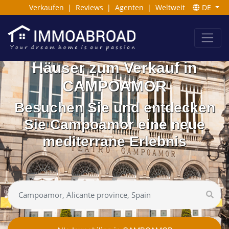
Verkaufen
|
Reviews
|
Agenten
|
Weltweit
DE
Häuser zum Verkauf in
CAMPOAMOR
Besuchen Sie und entdecken
Sie Campoamor eine neue
mediterrane Erlebnis