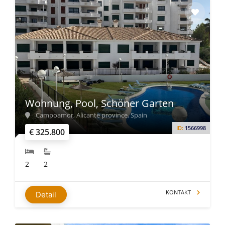
Wohnung, Pool, Schöner Garten
Campoamor, Alicante province, Spain
ID:
1566998
€ 325.800
2
2
KONTAKT
Detail