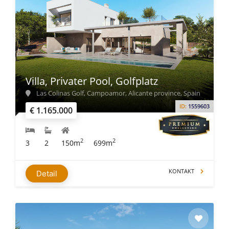
Villa, Privater Pool, Golfplatz
Las Colinas Golf, Campoamor, Alicante province, Spain
ID:
1559603
€ 1.165.000
2
2
3
2
150m
699m
KONTAKT
Detail