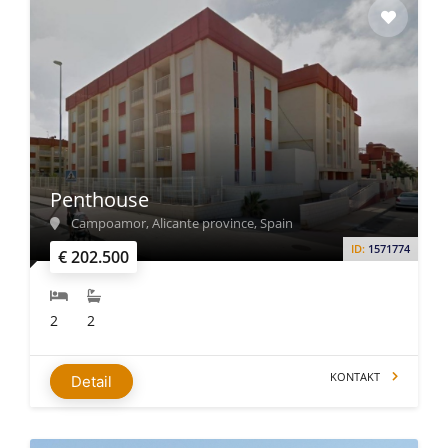
Penthouse
Campoamor, Alicante province, Spain
ID:
1571774
€ 202.500
2
2
KONTAKT
Detail